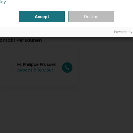
licy
Accept
Decline
Powered by
ontakt Persounen
M. Philippe Prussen
Avocat à la Cour