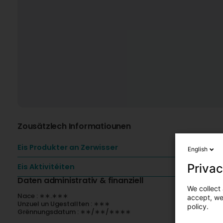
Zousätzlech Informatiounen
Eis Produkter an Zerwisser
English
Privac
Eis Aktivitéiten
Daten administrativ & finanziell
We collect 
Nace : ∗∗.∗∗∗
accept, we'
Unzuel un Ugestallten : ∗∗∗
policy.
Grënnungsdatum : ∗∗/∗∗/∗∗∗∗