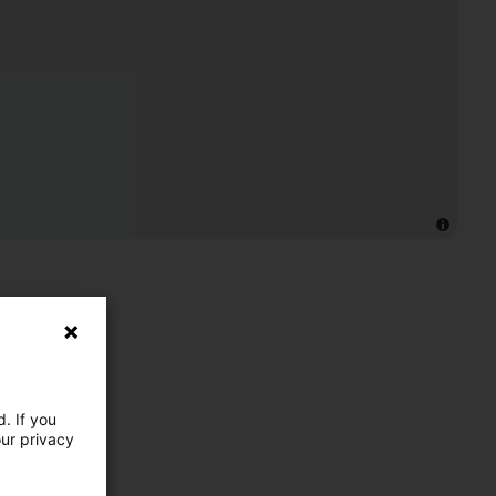
. If you
our privacy