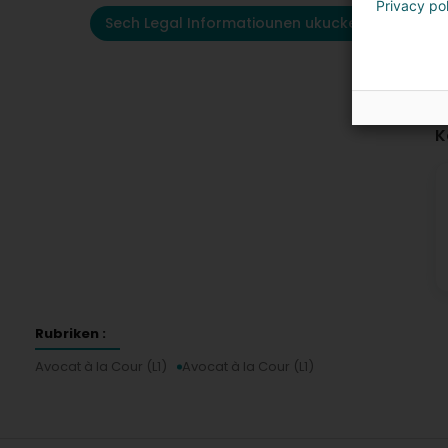
Privacy po
Sech Legal Informatiounen ukucken
K
Rubriken :
Avocat à la Cour (L1)
Avocat à la Cour (L1)