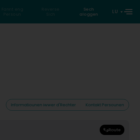
Fannt eng
Reverse
Sech
LU
Persoun
Sich
aloggen
Informatiounen iwwer d'Rechter
Kontakt Persounen
Route