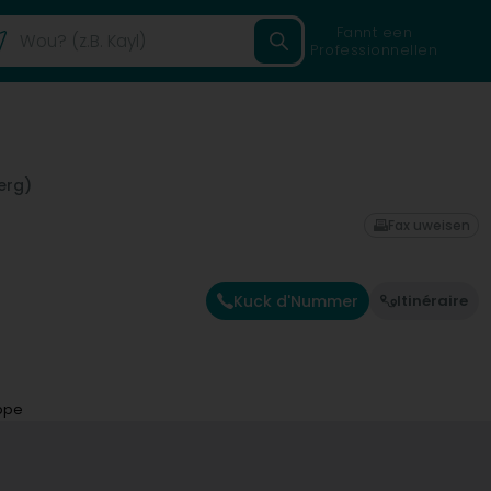
Fannt een
Professionnellen
erg)
Fax uweisen
Kuck d'Nummer
Itinéraire
ippe