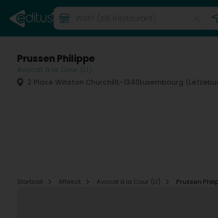
Prussen Philippe
Avocat à la Cour (L1)
2 Place Winston Churchill
L-1340
Luxembourg (Lëtzebu
Startsäit
Affekot
Avocat à la Cour (L1)
Prussen Phil