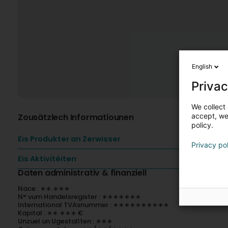
English
Privac
We collect 
Zousätzlech Informatiounen
accept, we'
policy.
Eis Produkter an Zerwisser
Privacy po
Eis Aktivitéiten
Daten administrativ & finanziell
Nace : ∗∗.∗∗∗
N° vum Handelsregister : ∗∗∗∗∗∗∗
International TVAsnummer : ∗∗∗∗∗∗∗∗∗∗
Kapital : ∗∗ ∗∗∗ €
Unzuel un Ugestallten : ∗∗∗