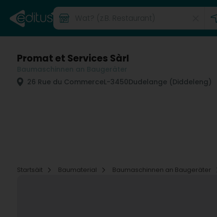
Promat et Services Sàrl
Baumaschinnen an Baugeräter
26 Rue du Commerce
L-3450
Dudelange (Diddeleng)
Startsäit
Baumaterial
Baumaschinnen an Baugeräter