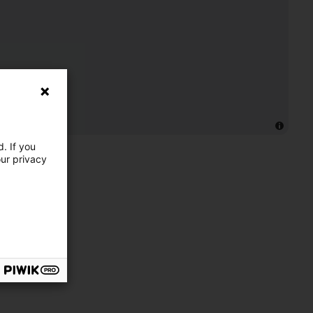
. If you
our privacy