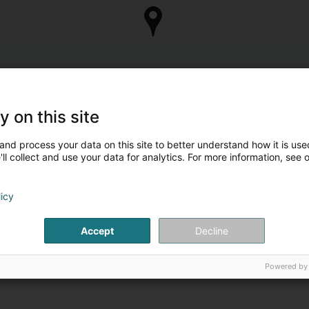
y on this site
and process your data on this site to better understand how it is used
ll collect and use your data for analytics. For more information, see 
licy
Accept
Decline
Powered by