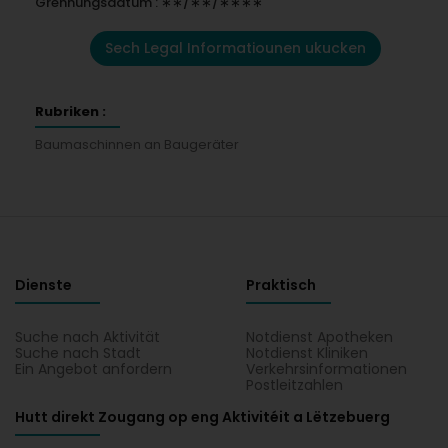
Grënnungsdatum : ∗∗/∗∗/∗∗∗∗
Sech Legal Informatiounen ukucken
Rubriken :
Baumaschinnen an Baugeräter
Dienste
Praktisch
Suche nach Aktivität
Notdienst Apotheken
Suche nach Stadt
Notdienst Kliniken
Ein Angebot anfordern
Verkehrsinformationen
Postleitzahlen
Hutt direkt Zougang op eng Aktivitéit a Lëtzebuerg