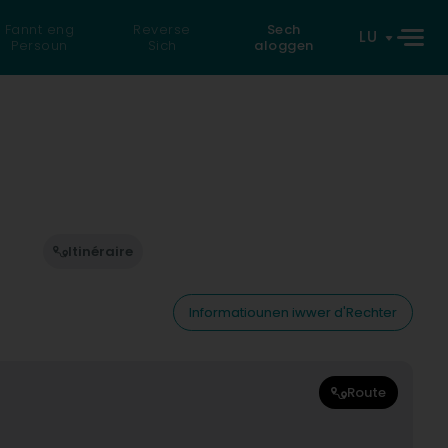
Fannt eng
Reverse
Sech
LU
Persoun
Sich
aloggen
Itinéraire
Informatiounen iwwer d'Rechter
Route