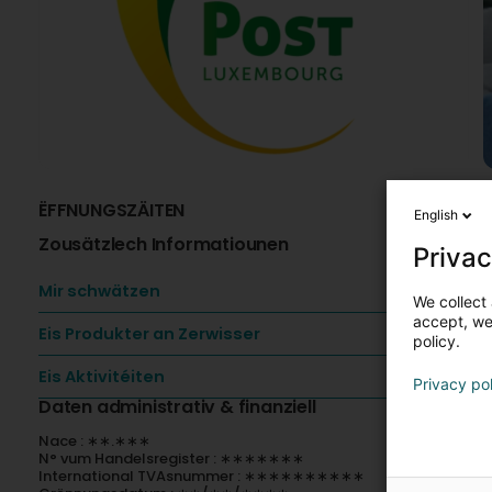
ËFFNUNGSZÄITEN
I
English
Zousätzlech Informatiounen
V
Privac
-
Mir schwätzen
We collect 
-
accept, we'
-
Eis Produkter an Zerwisser
policy.
-
-
Eis Aktivitéiten
Privacy po
A
Daten administrativ & finanziell
Nace : ∗∗.∗∗∗
P
N° vum Handelsregister : ∗∗∗∗∗∗∗
N
International TVAsnummer : ∗∗∗∗∗∗∗∗∗∗
p