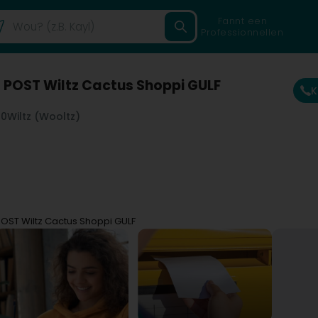
Fannt een
Professionnellen
 POST Wiltz Cactus Shoppi GULF
K
60
Wiltz (Wooltz)
OST Wiltz Cactus Shoppi GULF