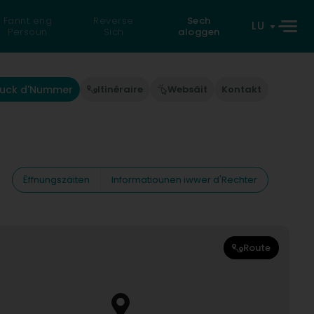
Fannt eng
Reverse
Sech
LU
Persoun
Sich
aloggen
uck d'Nummer
Itinéraire
Websäit
Kontakt
Ëffnungszäiten
Informatiounen iwwer d'Rechter
Route