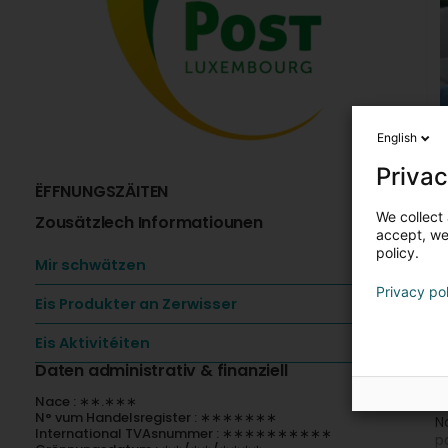
English
Privac
ËFFNUNGSZÄITEN
I
We collect 
Zousätzlech Informatiounen
V
accept, we'
policy.
-
Mir schwätzen
-
Privacy po
-
Eis Produkter an Zerwisser
-
-
Eis Aktivitéiten
A
Daten administrativ & finanziell
Nace : ∗∗.∗∗∗
P
N° vum Handelsregister : ∗∗∗∗∗∗∗
N
International TVAsnummer : ∗∗∗∗∗∗∗∗∗∗
p