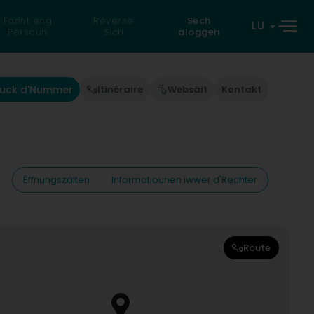
Fannt eng
Reverse
Sech
LU
Persoun
Sich
aloggen
uck d'Nummer
Itinéraire
Websäit
Kontakt
Ëffnungszäiten
Informatiounen iwwer d'Rechter
Route