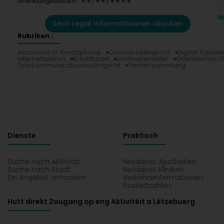
Grënnungsdatum : ∗∗/∗∗/∗∗∗∗
N
p
l
o
Sech Legal Informatiounen ukucken
Rubriken :
R
P
Accesoire fir Smartphone
Courriersdéngscht
Digital Tablett
Internettelefon
Kreditkaart
Lichtwellenleiter
Öffentlechen 
Telekommunikatiounsdéngscht
Timbersammlung
Dienste
Praktisch
Suche nach Aktivität
Notdienst Apotheken
Suche nach Stadt
Notdienst Kliniken
Ein Angebot anfordern
Verkehrsinformationen
Postleitzahlen
Hutt direkt Zougang op eng Aktivitéit a Lëtzebuerg