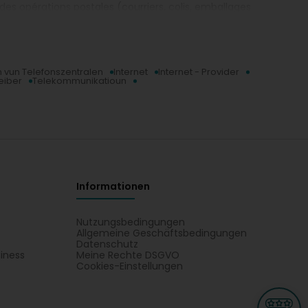
s opérations postales (courriers, colis, emballages
e et mobile, l'internet mobile et 5G, ainsi que des
un vun Telefonszentralen
Internet
Internet - Provider
eiber
Telekommunikatioun
Informationen
Nutzungsbedingungen
Allgemeine Geschäftsbedingungen
Datenschutz
iness
Meine Rechte DSGVO
t
Cookies-Einstellungen