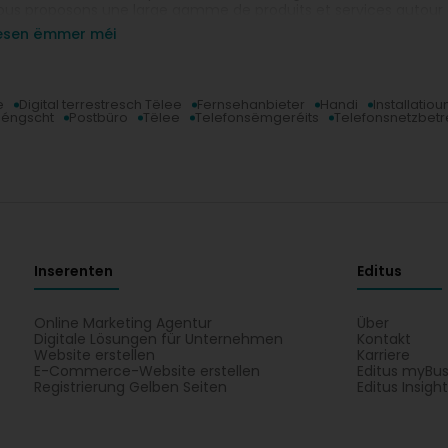
ous proposons une large gamme de produits et services autour de
réaffranchis, recommandés), de la philatélie, de la téléphonie fix
iesen ëmmer méi
pérations financières (comptes CCP, retrait d'argent, etc.).
etrouvez toutes les informations pratiques sur notre site.
our tous autres renseignements, contactez-nous au 8002 8004.
e
Digital terrestresch Tëlee
Fernsehanbieter
Handi
Installatio
Déngscht
Postbüro
Tëlee
Telefonsëmgeréits
Telefonsnetzbetr
Inserenten
Editus
Online Marketing Agentur
Über
Digitale Lösungen für Unternehmen
Kontakt
Website erstellen
Karriere
E-Commerce-Website erstellen
Editus myBus
Registrierung Gelben Seiten
Editus Insigh