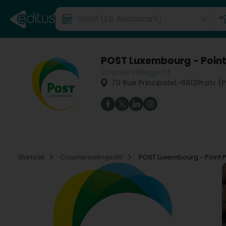
POST Luxembourg - Point
Courriersdéngscht
70 Rue Principale
L-8612
Pratz (
Startsäit
Courriersdéngscht
POST Luxembourg - Point P