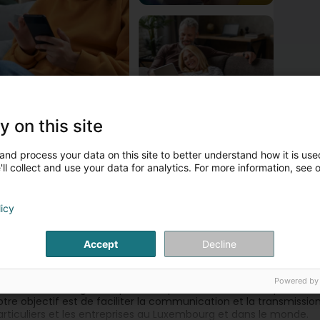
y on this site
wwer POST Luxembourg - Point POST Pratz Jos et Jean-
and process your data on this site to better understand how it is used
otre Point POST vous propose les services suivants :
ll collect and use your data for analytics. For more information, see 
 Affranchissement pour vos envois
 Envoi de recommandés
licy
 Dépôt de colis
 Garde et réexpédition d'envois
 Vente d'emballages postaux préaffranchis
Accept
Decline
 propos de POST Luxembourg :
Powered by
OST Luxembourg
est le premier opérateur de services postaux
otre objectif est de faciliter la communication et la transmissi
articuliers et les entreprises au Luxembourg et dans le monde.