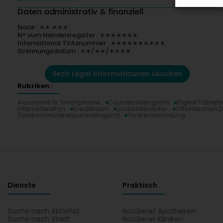
Daten administrativ & finanziell
Nace : ∗∗.∗∗∗
N° vum Handelsregister : ∗∗∗∗∗∗∗
International TVAsnummer : ∗∗∗∗∗∗∗∗∗∗
Grënnungsdatum : ∗∗/∗∗/∗∗∗∗
Sech Legal Informatiounen ukucken
Rubriken :
Accesoire fir Smartphone
Courriersdéngscht
Digital Tablett
Internettelefon
Kreditkaart
Lichtwellenleiter
Öffentlechen 
Telekommunikatiounsdéngscht
Timbersammlung
Dienste
Praktisch
Suche nach Aktivität
Notdienst Apotheken
Suche nach Stadt
Notdienst Kliniken