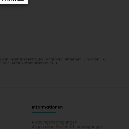
un vun Telefonszentralen
Internet
Internet - Provider
eiber
Telekommunikatioun
Informationen
Nutzungsbedingungen
Allgemeine Geschäftsbedingungen