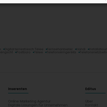
e
Digital terrestresch Tëlee
Fernsehanbieter
Handi
Installatio
Déngscht
Postbüro
Tëlee
Telefonsëmgeréits
Telefonsnetzbetr
Inserenten
Editus
Online Marketing Agentur
Über
Digitale Lösungen für Unternehmen
Kontakt