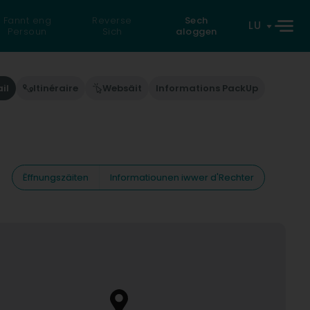
Fannt eng
Reverse
Sech
LU
Persoun
Sich
aloggen
il
Itinéraire
Websäit
Informations PackUp
Ëffnungszäiten
Informatiounen iwwer d'Rechter