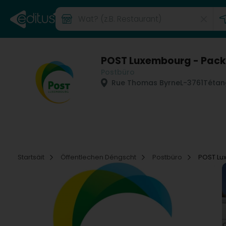
POST Luxembourg - Pack
Postbüro
Rue Thomas Byrne
L-3761
Tétan
Startsäit
Öffentlechen Déngscht
Postbüro
POST Lu