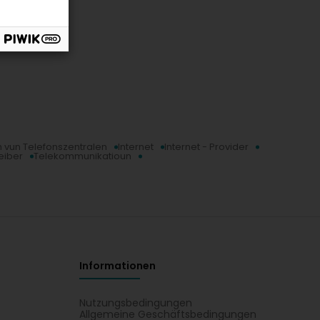
un vun Telefonszentralen
Internet
Internet - Provider
eiber
Telekommunikatioun
Informationen
Nutzungsbedingungen
Allgemeine Geschäftsbedingungen