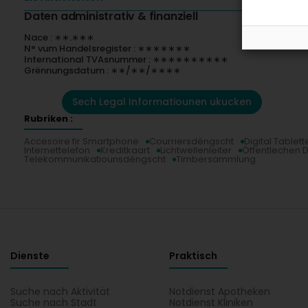
Daten administrativ & finanziell
Nace : ∗∗.∗∗∗
N° vum Handelsregister : ∗∗∗∗∗∗∗
International TVAsnummer : ∗∗∗∗∗∗∗∗∗∗
Grënnungsdatum : ∗∗/∗∗/∗∗∗∗
Sech Legal Informatiounen ukucken
Rubriken :
Accesoire fir Smartphone
Courriersdéngscht
Digital Tablett
Internettelefon
Kreditkaart
Lichtwellenleiter
Öffentlechen 
Telekommunikatiounsdéngscht
Timbersammlung
Dienste
Praktisch
Suche nach Aktivität
Notdienst Apotheken
Suche nach Stadt
Notdienst Kliniken