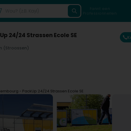
Fannt een
Professionnellen
p 24/24 Strassen Ecole SE
K
n (Stroossen)
xembourg - PackUp 24/24 Strassen Ecole SE