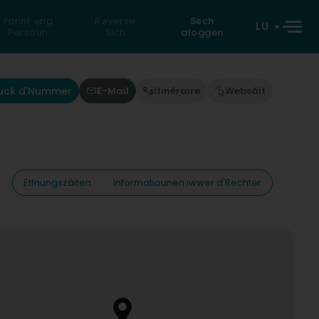
Fannt eng
Reverse
Sech
LU
Persoun
Sich
aloggen
uck d'Nummer
E-Mail
Itinéraire
Websäit
Ëffnungszäiten
Informatiounen iwwer d'Rechter