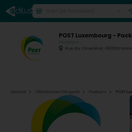
POST Luxembourg - PackU
Postbüro
Rue du Cimetière
L-8018
Strasse
Startsäit
Öffentlechen Déngscht
Postbüro
POST Lu