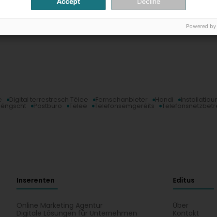
Accept
Decline
Powered by
e
Digital terrestresch Tëlee
Fernsehanbieter
Handi
Installatio
Déngscht
Postbüro
Tëlee
Telefonsëmgeréits
Telefonsnetzbetr
Inserenten
Editus
Online Marketing Agentur
Über
Digitale Lösungen für Unternehmen
Kontakt