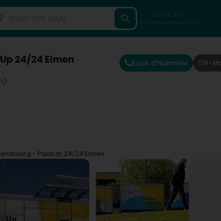
Fannt een
Professionnellen
Up 24/24 Elmen
Kuck d'Nummer
E-Ma
m)
xembourg - PackUp 24/24 Elmen