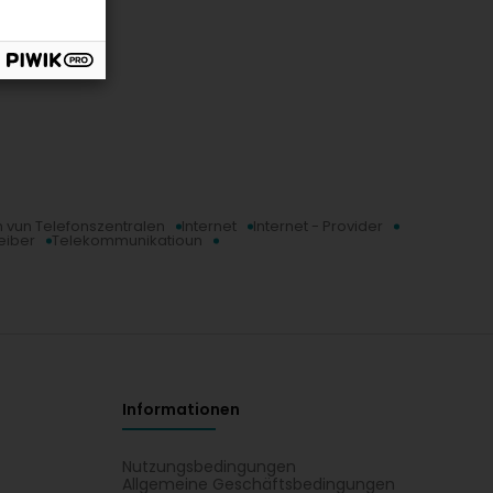
un vun Telefonszentralen
Internet
Internet - Provider
eiber
Telekommunikatioun
Informationen
Nutzungsbedingungen
Allgemeine Geschäftsbedingungen