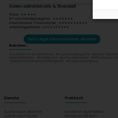
Daten administrativ & finanziell
Nace : ∗∗.∗∗∗
N° vum Handelsregister : ∗∗∗∗∗∗∗
International TVAsnummer : ∗∗∗∗∗∗∗∗∗∗
Grënnungsdatum : ∗∗/∗∗/∗∗∗∗
Sech Legal Informatiounen ukucken
Rubriken :
Accesoire fir Smartphone
Courriersdéngscht
Digital Tablett
Internettelefon
Kreditkaart
Lichtwellenleiter
Öffentlechen 
Telekommunikatiounsdéngscht
Timbersammlung
Dienste
Praktisch
Suche nach Aktivität
Notdienst Apotheken
Suche nach Stadt
Notdienst Kliniken