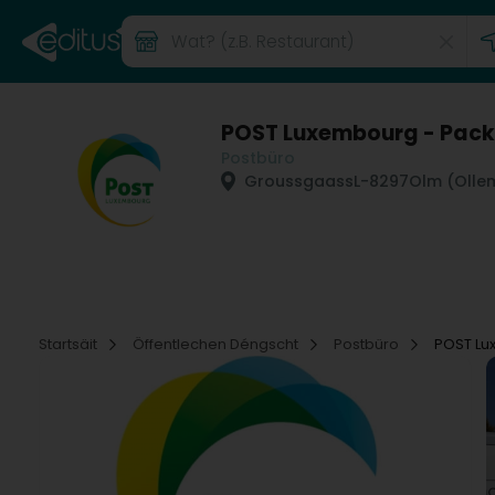
POST Luxembourg - Pack
Postbüro
Groussgaass
L-8297
Olm (Olle
Startsäit
Öffentlechen Déngscht
Postbüro
POST Lu