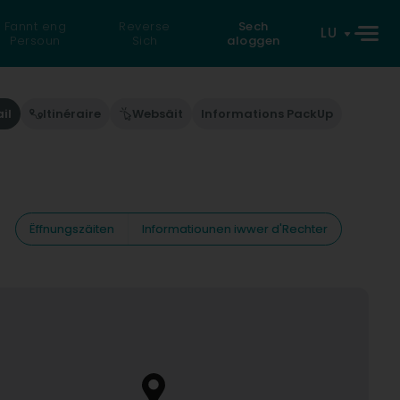
Fannt eng
Reverse
Sech
LU
Persoun
Sich
aloggen
il
Itinéraire
Websäit
Informations PackUp
Ëffnungszäiten
Informatiounen iwwer d'Rechter