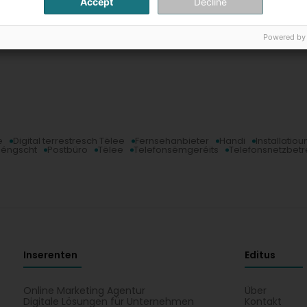
Accept
Decline
Powered by
e
Digital terrestresch Tëlee
Fernsehanbieter
Handi
Installatio
Déngscht
Postbüro
Tëlee
Telefonsëmgeréits
Telefonsnetzbetr
Inserenten
Editus
Online Marketing Agentur
Über
Digitale Lösungen für Unternehmen
Kontakt