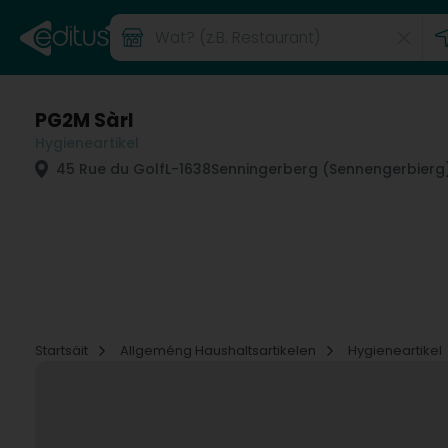
PG2M Sàrl
Hygieneartikel
45 Rue du Golf
L-1638
Senningerberg (Sennengerbierg
Startsäit
Allgeméng Haushaltsartikelen
Hygieneartikel