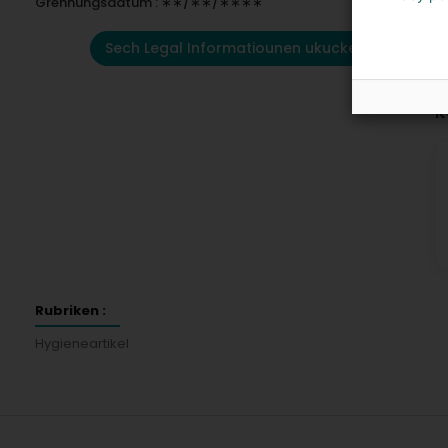
Grënnungsdatum : ∗∗/∗∗/∗∗∗∗
Sech Legal Informatiounen ukucken
K
Rubriken :
Hygieneartikel