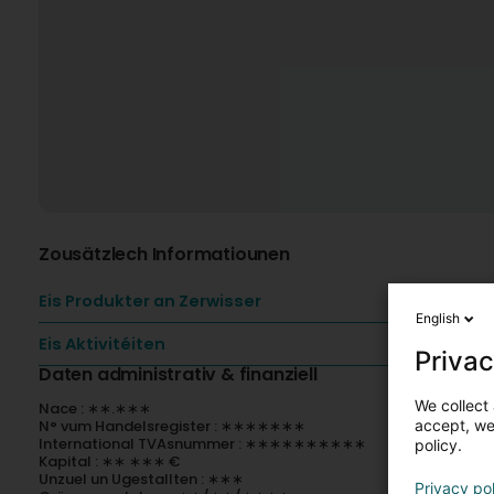
Zousätzlech Informatiounen
Eis Produkter an Zerwisser
English
Eis Aktivitéiten
Privac
Daten administrativ & finanziell
We collect 
Nace : ∗∗.∗∗∗
accept, we'
N° vum Handelsregister : ∗∗∗∗∗∗∗
International TVAsnummer : ∗∗∗∗∗∗∗∗∗∗
policy.
Kapital : ∗∗ ∗∗∗ €
Unzuel un Ugestallten : ∗∗∗
Privacy po