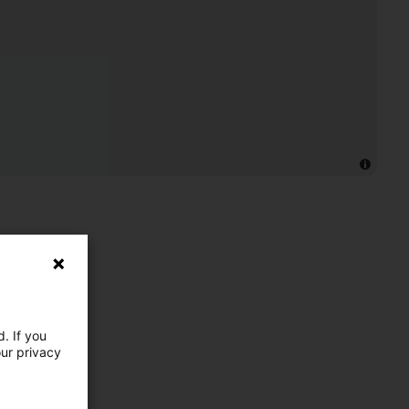
. If you
our privacy