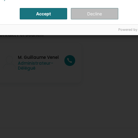
Accept
Decline
Powered by
ontakt Persounen
M. Guillaume Venel
Administrateur-
Délégué