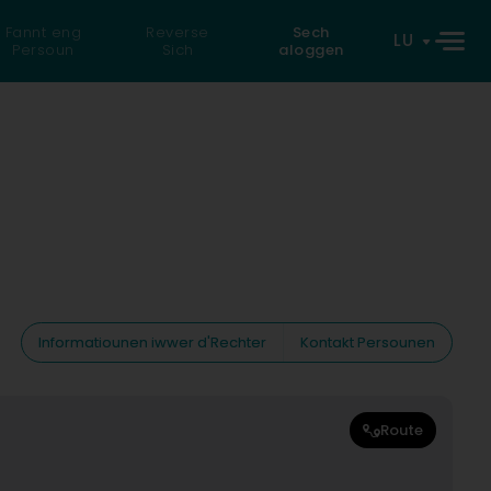
Fannt eng
Reverse
Sech
LU
Persoun
Sich
aloggen
Informatiounen iwwer d'Rechter
Kontakt Persounen
Route