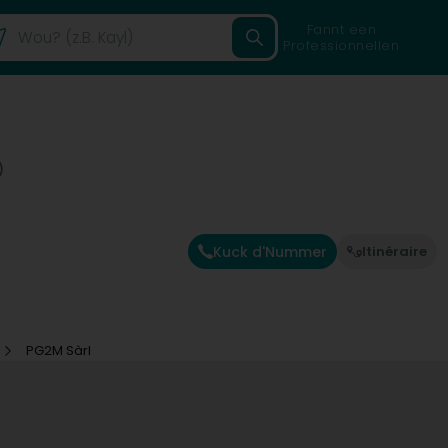
Fannt een
Professionnellen
)
Kuck d'Nummer
Itinéraire
PG2M Sàrl