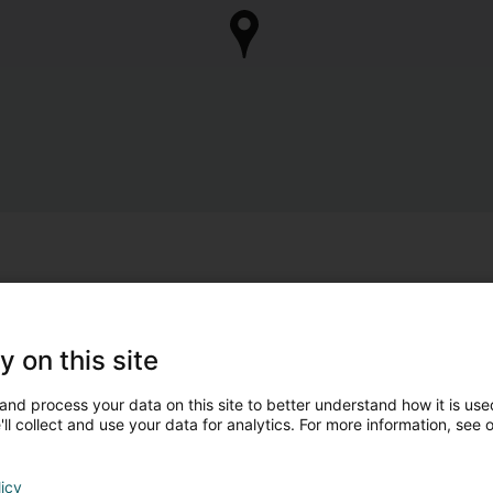
y on this site
and process your data on this site to better understand how it is used
ll collect and use your data for analytics. For more information, see 
licy