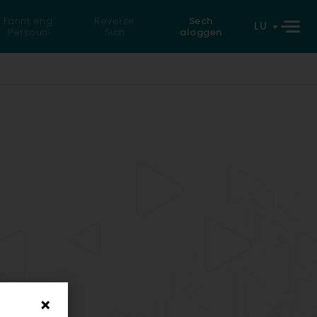
Fannt eng
Reverse
Sech
LU
Persoun
Sich
aloggen