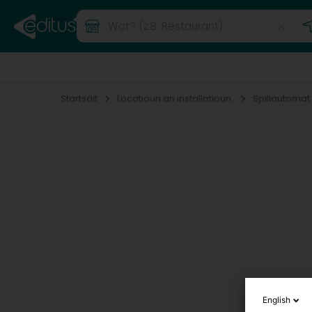
Startsäit
Locatioun an installatioun
Spillautomat
English