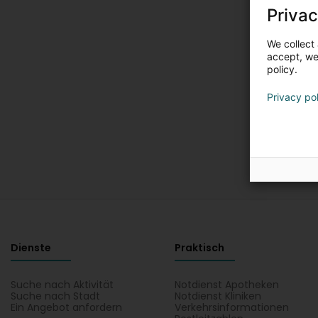
Privac
We collect 
accept, we'
policy.
Privacy po
Dienste
Praktisch
Suche nach Aktivität
Notdienst Apotheken
Suche nach Stadt
Notdienst Kliniken
Ein Angebot anfordern
Verkehrsinformationen