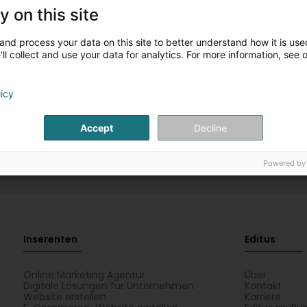
y on this site
and process your data on this site to better understand how it is used
Fëllt w.e.g. d'Felder aus fir eng nei Sich
ll collect and use your data for analytics. For more information, see 
Dir kënnt d'Sich mat anere Critèren nei starten
licy
Accept
Decline
Powered by
Inserenten
Editus
Online Marketing Agentur
Über
Digitale Lösungen für Unternehmen
Kontakt
Website erstellen
Karriere