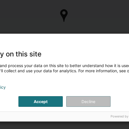
y on this site
and process your data on this site to better understand how it is used
ll collect and use your data for analytics. For more information, see 
licy
Accept
Decline
Powered by