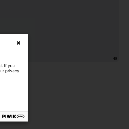
. If you
our privacy