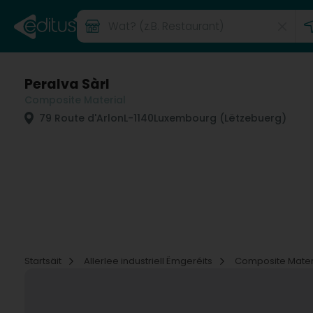
Peralva Sàrl
Composite Material
79 Route d'Arlon
L-1140
Luxembourg (Lëtzebuerg)
Startsäit
Allerlee industriell Ëmgeréits
Composite Mater