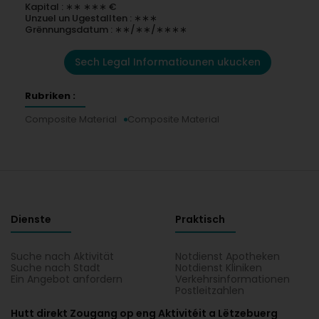
Kapital : ∗∗ ∗∗∗ €
Unzuel un Ugestallten : ∗∗∗
Grënnungsdatum : ∗∗/∗∗/∗∗∗∗
Sech Legal Informatiounen ukucken
Rubriken :
Composite Material
Composite Material
Dienste
Praktisch
Suche nach Aktivität
Notdienst Apotheken
Suche nach Stadt
Notdienst Kliniken
Ein Angebot anfordern
Verkehrsinformationen
Postleitzahlen
Hutt direkt Zougang op eng Aktivitéit a Lëtzebuerg