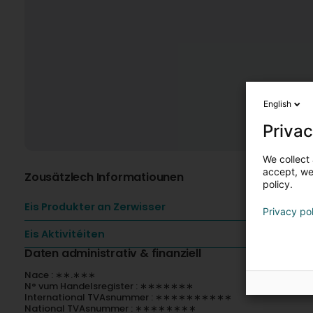
English
Privac
We collect 
accept, we'
Zousätzlech Informatiounen
policy.
Eis Produkter an Zerwisser
Privacy po
Eis Aktivitéiten
Daten administrativ & finanziell
Nace : ∗∗.∗∗∗
N° vum Handelsregister : ∗∗∗∗∗∗∗
International TVAsnummer : ∗∗∗∗∗∗∗∗∗∗
National TVAsnummer : ∗∗∗∗∗∗∗∗