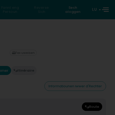
Fannt eng
Reverse
Sech
LU
Persoun
Sich
aloggen
Fax uweisen
mmer
Itinéraire
Informatiounen iwwer d'Rechter
Route