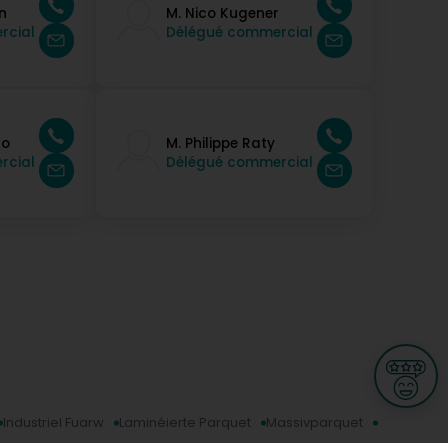
n
M. Nico Kugener
rcial
Délégué commercial
no
M. Philippe Raty
rcial
Délégué commercial
Industriel Fuarw
Laminéierte Parquet
Massivparquet