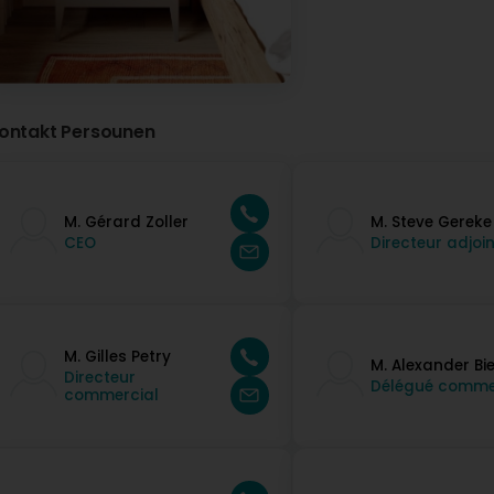
ontakt Persounen
M. Gérard Zoller
M. Steve Gereke
CEO
Directeur adjoin
M. Gilles Petry
M. Alexander Bie
Directeur
Délégué comme
commercial