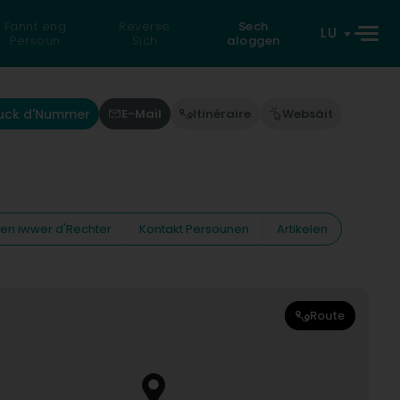
Fannt eng
Reverse
Sech
LU
Persoun
Sich
aloggen
uck d'Nummer
E-Mail
Itinéraire
Websäit
nen iwwer d'Rechter
Kontakt Persounen
Artikelen
Route