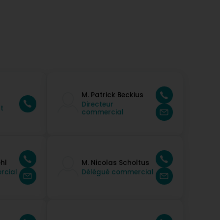
M. Patrick Beckius
Directeur
t
commercial
hl
M. Nicolas Scholtus
rcial
Délégué commercial