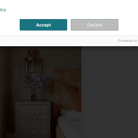
licy
100 ans d'expertise
Accept
Decline
Powered by