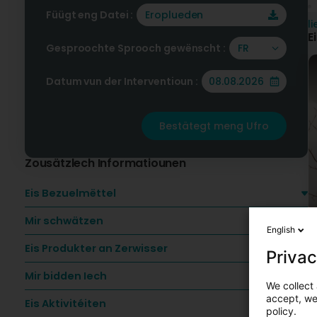
Füügt eng Datei :
Eroplueden
l
E
Gesproochte Sprooch gewënscht :
FR
F
Datum vun der Interventioun :
Z
E
R
H
Bestätegt meng Ufro
M
T
Zousätzlech Informatiounen
D
Eis Bezuelmëttel
Q
B
Mir schwätzen
English
V
Eis Produkter an Zerwisser
Privac
Mir bidden Iech
We collect 
accept, we'
Eis Aktivitéiten
policy.