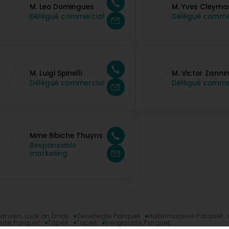
M. Leo Domingues
M. Yves Cleyma
Délégué commercial
Délégué comme
M. Luigi Spinelli
M. Victor Zanni
Délégué commercial
Délégué comme
Mme Bibiche Thuyns
Responsable
marketing
arwen, Lack an Émail
Geuelegte Parquet
Hallefmassive Parquet
erte Parquet
Tapéit
Tapéit
Verglaaste Parquet