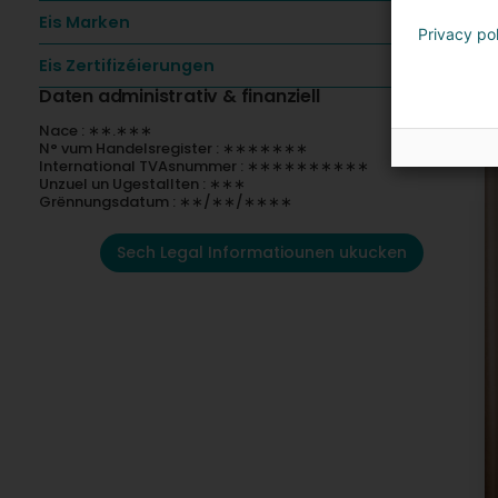
Eis Marken
Privacy po
Eis Zertifizéierungen
Daten administrativ & finanziell
Nace : ∗∗.∗∗∗
N° vum Handelsregister : ∗∗∗∗∗∗∗
International TVAsnummer : ∗∗∗∗∗∗∗∗∗∗
Unzuel un Ugestallten : ∗∗∗
Grënnungsdatum : ∗∗/∗∗/∗∗∗∗
Sech Legal Informatiounen ukucken