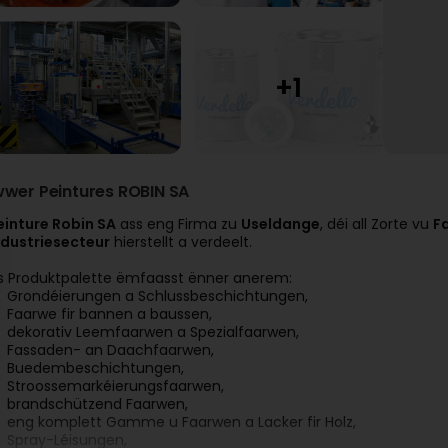
wwer Peintures ROBIN SA
einture Robin SA
ass eng Firma zu
Useldange
, déi all Zorte vu
F
ndustriesecteur
hierstellt a verdeelt.
is Produktpalette ëmfaasst ënner anerem:
Grondéierungen a Schlussbeschichtungen,
Faarwe fir bannen a baussen,
dekorativ Leemfaarwen a Spezialfaarwen,
Fassaden- an Daachfaarwen,
Buedembeschichtungen,
Stroossemarkéierungsfaarwen,
brandschützend Faarwen,
eng komplett Gamme u Faarwen a Lacker fir Holz,
Spray-Léisungen,