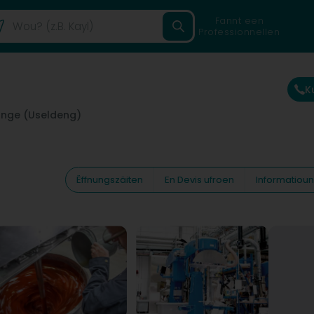
Fannt een
Professionnellen
K
nge (Useldeng)
Ëffnungszäiten
En Devis ufroen
Informatiou