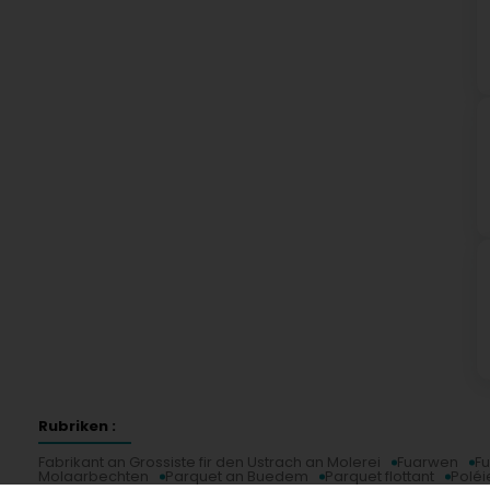
Rubriken :
Fabrikant an Grossiste fir den Ustrach an Molerei
Fuarwen
Fu
Molaarbechten
Parquet an Buedem
Parquet flottant
Poléi