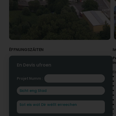
ËFFNUNGSZÄITEN
I
P
I
En Devis ufroen
E
Projet Numm :