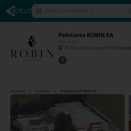
Peintures ROBIN SA
Fuarwen
31 Rue de la Gare
L-8705
Uselda
Startsäit
Fuarwen
Peintures ROBIN SA