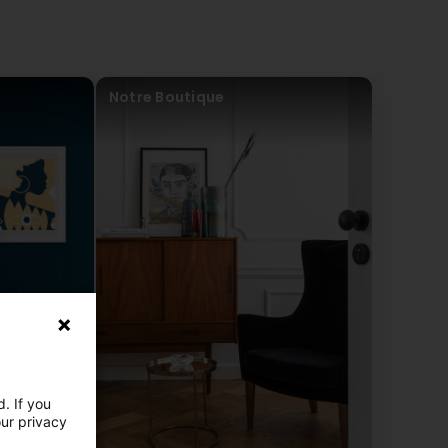
gem Muster realiséiert ginn.
Notre Boutique
erfachleit
un: Spachtelmassen, Leederen, Pinselen, Rollen,
t Molerwierkzeug, Schutzpabeier fir Biedem bei
ichtungssystemer, Produkter fir industriell Botz an
hleit virgesi sinn, am Beräich vun dekorativen a Leemfaarf-
tt eng technesch Fro? Dir renovéiert a sicht professionell
mant Beschichtungsléisungen? Eis Equipe steet Iech gär mat
nohalteg Beschichtungsléisungen.
. If you
our privacy