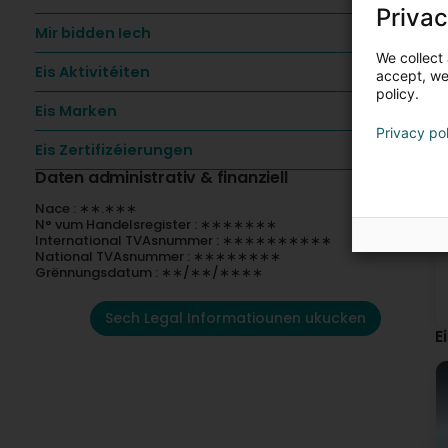
Privac
Mir bidden Iech
We collect 
Eis Aktivitéiten
accept, we'
policy.
Eis Marken
Privacy po
Eis Zertifizéierungen
Daten administrativ & finanziell
Nace : ∗∗.∗∗∗
N° vum Handelsregister : ∗∗∗∗∗∗∗
International TVAsnummer : ∗∗∗∗∗∗∗∗∗∗
National TVAsnummer : ∗∗∗∗∗∗∗∗
Grënnungsdatum : ∗∗/∗∗/∗∗∗∗
Sech Legal Informatiounen ukucken
E