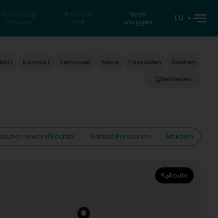
Fannt eng
Reverse
Sech
LU
Persoun
Sich
aloggen
säit
Kontakt
Zerwisser
News
Fassaden
Decken
Bestellen
tiounen iwwer d'Rechter
Kontakt Persounen
Artikelen
Route