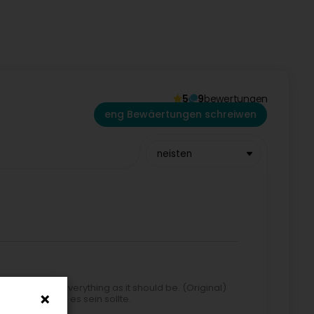
5
9
bewertungen
eng Bewäertungen schreiwen
neisten
 execution - everything as it should be. (Original)
g - alles wie es sein sollte.