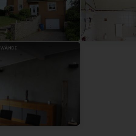
(Translated by Google) Friendly, professional and very cus
und sehr kundenfreundlich
Peintures-Décors Oestreicher
Virun 3 Joer(en)
Vielen Dank
WÄNDE