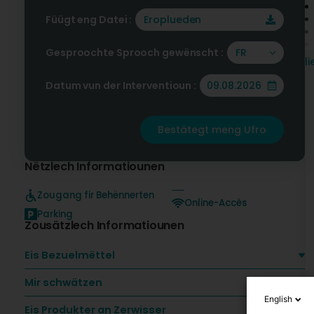
Füügt eng Datei :
Eroplueden
Gesproochte Sprooch gewënscht :
FR
l
B
Datum vun der Interventioun :
F
Bestätegt meng Ufro
Nëtzlech Informatiounen
Zougang fir Behënnerten
Online-Accès
Parking
Zousätzlech Informatiounen
Eis Bezuelmëttel
Mir schwätzen
English
Eis Produkter an Zerwisser