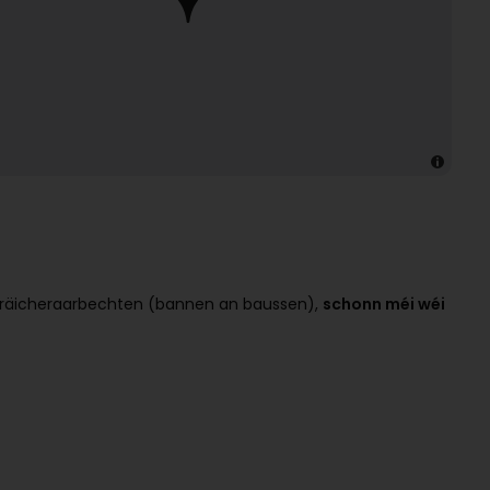
r Usträicheraarbechten (bannen an baussen),
schonn méi wéi