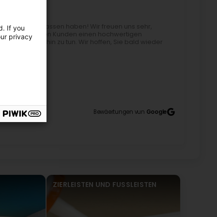
wertung hinterlassen haben! Wir freuen uns sehr,
. If you
 uns sehr, unseren Kunden einen hochwertigen
our privacy
es auch weiterhin zu tun. Wir hoffen, Sie bald wieder
ny tulips (Original) Wunderschöner Landschaftspark
Bewäertungen vun
Google
ZIERLEISTEN UND FUSSLEISTEN