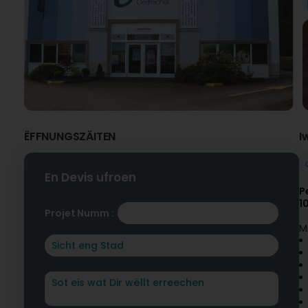
ËFFNUNGSZÄITEN
I
En Devis ufroen
P
1
Projet Numm :
M