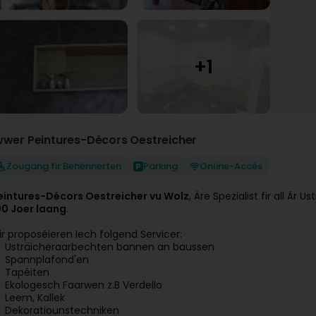
wwer Peintures-Décors Oestreicher
Zougang fir Behënnerten
Parking
Online-Accès
eintures-Décors Oestreicher vu Wolz
, Äre Spezialist fir all Ä
00 Joer laang
.
ir proposéieren Iech folgend Servicer:
Usträicheraarbechten bannen an baussen
Spannplafond'en
Tapéiten
Ekologesch Faarwen z.B Verdello
Leem, Kallek
Dekoratiounstechniken