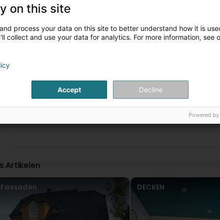
y on this site
Peintures-Décors Oestreicher
Virun 1 Joer(en)
Hallo Nadine, Danke, dass Sie uns eine so positive Be
and process your data on this site to better understand how it is used
dass Sie eine gute Zeit mit uns hatten. Wir bemühen
ll collect and use your data for analytics. For more information, see 
Service zu bieten, und Ihre Bewertung ermutigt uns, di
zu sehen! Peintures-Décors Oestreicher
licy
Marie-Rose Fretz
Virun 2 Joer(en)
Accept
Decline
1
...
2
(Translated by Google) Beautiful landscape park with ma
mit vielen Tulpen
Powered by
Pit Zigliana
Virun 2 Joer(en)
is Artikelen
Peintures-Décors Oestreicher
Virun 2 Joer(en)
Merci
Fassaden
DECKEN
M-A D.
Virun 3 Joer(en)