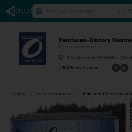
Peintures-Décors Oestre
Bannendekoratioun
13 Salzbaach
L-9559
Wiltz (Wool
5
9
bewertungen
Startsäit
Bannendekoratioun
Peintures-Décors Oestre