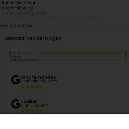
Bannenisolatioun
Buedembeleeg
Storen, Moustiquairen
Restauratiounen an Entretien vun Monumenter
iesen ëmmer méi
esicht eis am Geschäft, oder gitt op eisen Internetsite kucken.
Benotzerbewäertungen
acebook/Instagram: Peintures Oestreicher
4 Stären a méi
3 Stären
2 Stären a manner
tony fernandes
Virun 2 Mount / Méint
Nadine
Virun 1 Joer(en)
(Translated by Google) From the cost estimate to advice to
Vom Kostenvoranschlag über die Beratung bis zur Ausführun