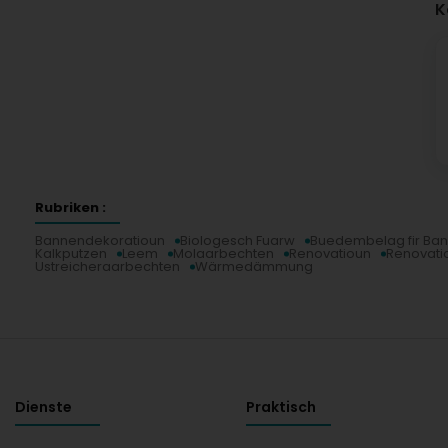
K
Rubriken :
Bannendekoratioun
Biologesch Fuarw
Buedembelag fir Ba
Kalkputzen
Leem
Molaarbechten
Renovatioun
Renovati
Ustreicheraarbechten
Wärmedämmung
Dienste
Praktisch