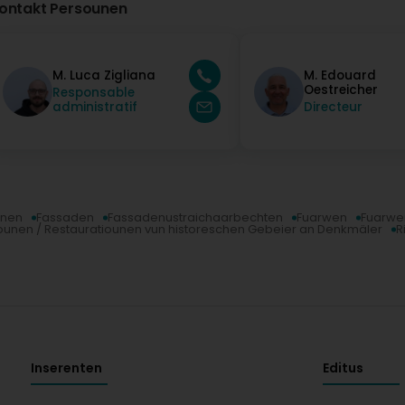
ontakt Persounen
M. Luca Zigliana
M. Edouard
Oestreicher
Responsable
administratif
Directeur
nnen
Fassaden
Fassadenustraichaarbechten
Fuarwen
Fuarwen
ounen / Restauratiounen vun historeschen Gebeier an Denkmäler
R
Inserenten
Editus