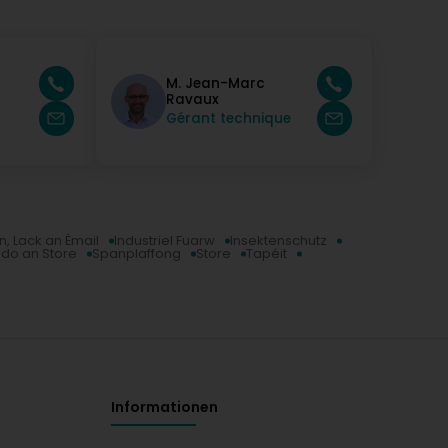
M. Jean-Marc
Ravaux
Gérant technique
, Lack an Émail
Industriel Fuarw
Insektenschutz
ido an Store
Spanplaffong
Store
Tapéit
Informationen