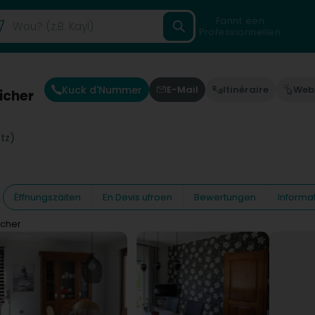
Fannt een
Professionnellen
Kuck d'Nummer
E-Mail
Itinéraire
Web
icher
tz)
Ëffnungszäiten
En Devis ufroen
Bewertungen
Informa
icher