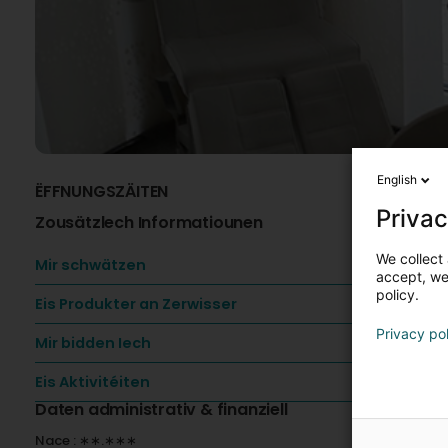
English
ËFFNUNGSZÄITEN
I
Privac
Zousätzlech Informatiounen
I
We collect 
D
Mir schwätzen
accept, we'
a
policy.
e
Eis Produkter an Zerwisser
G
Privacy po
Mir bidden Iech
B
Eis Aktivitéiten
H
Daten administrativ & finanziell
H
D
Nace : ∗∗.∗∗∗