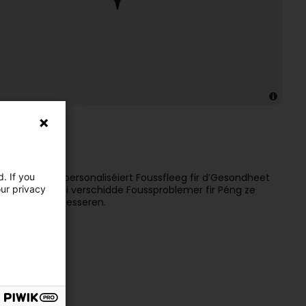
. If you
rofessionell a personaliséiert Foussfleeg fir d’Gesondheet
our privacy
ung behandelt si verschidde Foussproblemer fir Péng ze
lldag ze verbesseren.