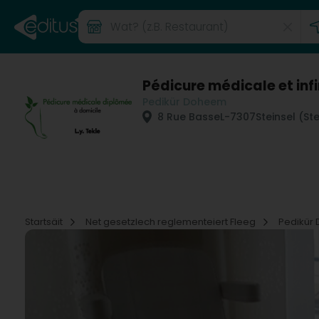
Pédicure médicale et inf
Pedikür Doheem
8 Rue Basse
L-7307
Steinsel (St
Startsäit
Net gesetzlech reglementeiert Fleeg
Pedikür