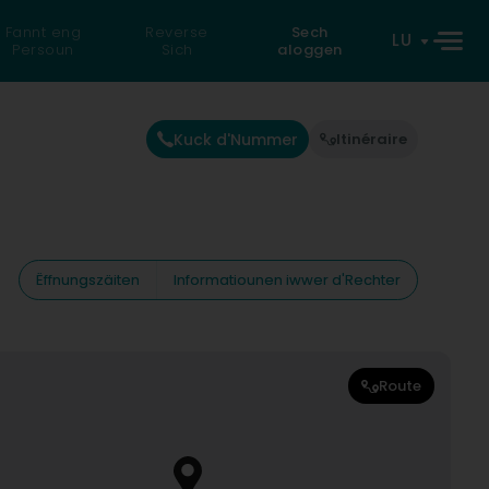
Fannt eng
Reverse
Sech
LU
Persoun
Sich
aloggen
Kuck d'Nummer
Itinéraire
Ëffnungszäiten
Informatiounen iwwer d'Rechter
Route