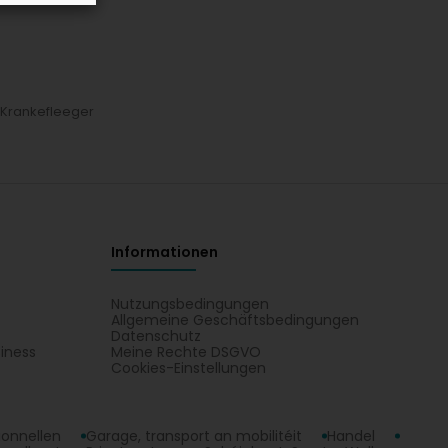
en un:
 Krankefleeger
erchgefouert, fir d’Gesondheet an de Komfort vun Äre Féiss
Informationen
Nutzungsbedingungen
Allgemeine Geschäftsbedingungen
Datenschutz
iness
Meine Rechte DSGVO
t
Cookies-Einstellungen
ionnellen
Garage, transport an mobilitéit
Handel