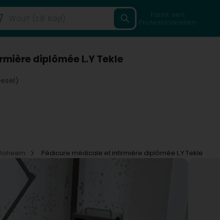
Fannt een
Professionnellen
irmière diplômée L.Y Tekle
eesel)
 Doheem
Pédicure médicale et infirmière diplômée L.Y Tekle