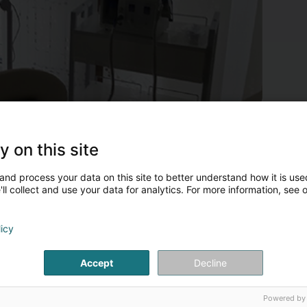
wwer Pédicure médicale et infirmière diplômée L.Y Tekle
y on this site
wwer medezinesch Pediküre an diploméiert Infirmière L.Y Tekle
and process your data on this site to better understand how it is used
’L.Y Tekle, medezinesch Pediküre an diploméiert Infirmière, bitt p
ll collect and use your data for analytics. For more information, see 
n d’Wuelbefanne vun Äre Féiss. Mat hirer spezialiséierter Erfahr
ntlaaschten, Komplikatiounen ze vermeiden an Äre Komfort am A
rëndlech Fleeg vu Foussproblemer
licy
ehandlung an Entlaaschtung vu Péng verursaacht duerch:
Accept
Decline
ornhaut
éngeraen
Powered by
rockstellen