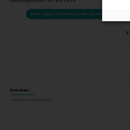
Grënnungsdatum : ∗∗/∗∗/∗∗∗∗
Sech Legal Informatiounen ukucken
K
Rubriken :
Kontaktlos Bezuelung