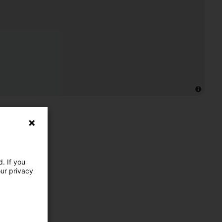
. If you
our privacy