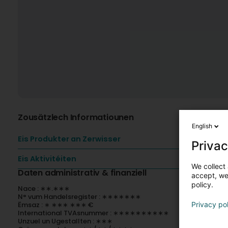
Zousätzlech Informatiounen
English
Eis Produkter an Zerwisser
Privac
Eis Aktivitéiten
We collect 
Daten administrativ & finanziell
accept, we'
policy.
Nace : ∗∗.∗∗∗
N° vum Handelsregister : ∗∗∗∗∗∗∗
Ëmsaz : ∗ ∗∗∗ ∗∗∗ €
Privacy po
International TVAsnummer : ∗∗∗∗∗∗∗∗∗∗
Unzuel un Ugestallten : ∗∗∗