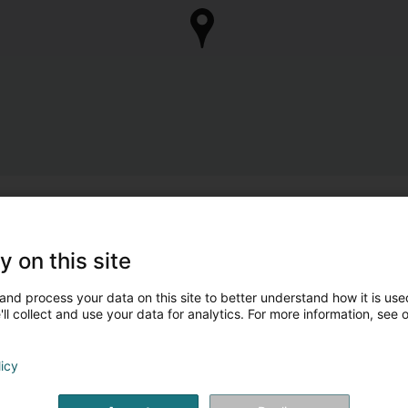
y on this site
and process your data on this site to better understand how it is used
ll collect and use your data for analytics. For more information, see 
licy