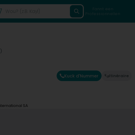
Fannt een
Professionnellen
)
Kuck d'Nummer
Itinéraire
nternational SA