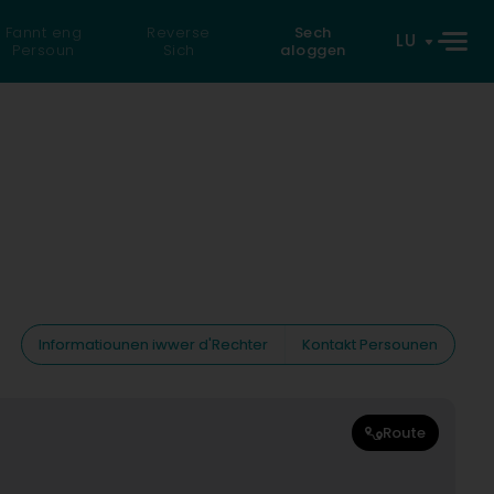
Fannt eng
Reverse
Sech
LU
Persoun
Sich
aloggen
Informatiounen iwwer d'Rechter
Kontakt Persounen
Route