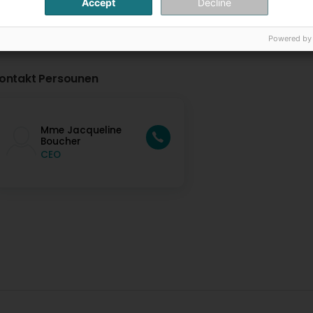
Accept
Decline
Powered by
ontakt Persounen
Mme Jacqueline
Boucher
CEO