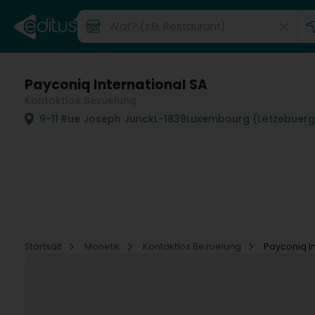
Payconiq International SA
Kontaktlos Bezuelung
9-11 Rue Joseph Junck
L-1839
Luxembourg (Lëtzebuerg
Startsäit
Monetik
Kontaktlos Bezuelung
Payconiq I