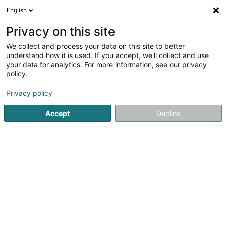
English
LU
Privacy on this site
We collect and process your data on this site to better
understand how it is used. If you accept, we'll collect and use
OPTIQUE Chrystelle Pernot
your data for analytics. For more information, see our privacy
(en magasin & à domicile)
policy.
Optiker
Privacy policy
4,92
120
bewertungen
Accept
Decline
35 Grand-Rue
L-8372
Hobscheid (Habscht)
Prendre rendez-vo
Kuck d'Nummer
E-Mail
Itinéraire
Websäit
Startsäit
Optiker
OPTIQUE Chrystelle Pernot (en magasin &