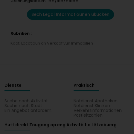
Grënnungsdatum : ∗∗/∗∗/∗∗∗∗
Sech Legal Informatiounen ukucken
Rubriken :
Kaaf, Locatioun an Verkaaf vun Immobilien
Dienste
Praktisch
Suche nach Aktivität
Notdienst Apotheken
Suche nach Stadt
Notdienst Kliniken
Ein Angebot anfordern
Verkehrsinformationen
Postleitzahlen
Hutt direkt Zougang op eng Aktivitéit a Lëtzebuerg