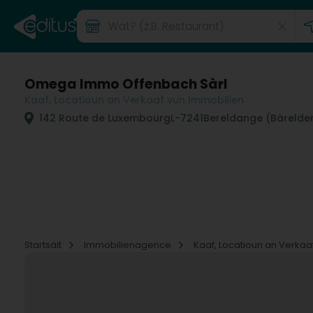
Omega Immo Offenbach Sàrl
Kaaf, Locatioun an Verkaaf vun Immobilien
142 Route de Luxembourg
L-7241
Bereldange (Bärelde
Startsäit
Immobilienagence
Kaaf, Locatioun an Verkaa