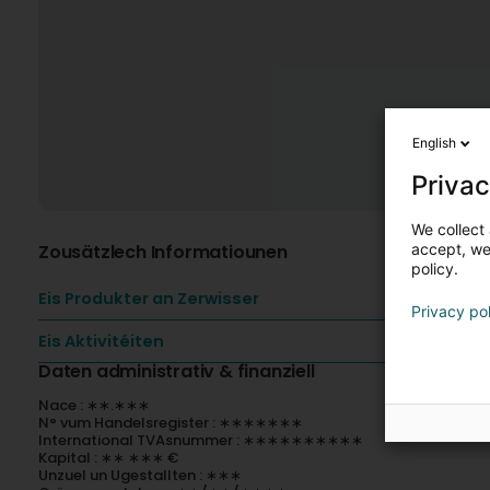
English
Privac
We collect 
Zousätzlech Informatiounen
accept, we'
policy.
Eis Produkter an Zerwisser
Privacy po
Eis Aktivitéiten
Daten administrativ & finanziell
Nace : ∗∗.∗∗∗
N° vum Handelsregister : ∗∗∗∗∗∗∗
International TVAsnummer : ∗∗∗∗∗∗∗∗∗∗
Kapital : ∗∗ ∗∗∗ €
Unzuel un Ugestallten : ∗∗∗