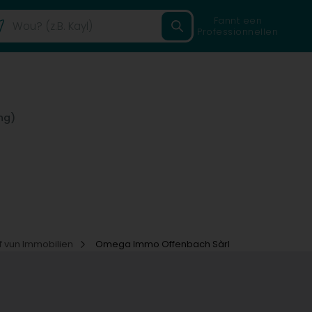
Fannt een
Professionnellen
ng)
f vun Immobilien
Omega Immo Offenbach Sàrl