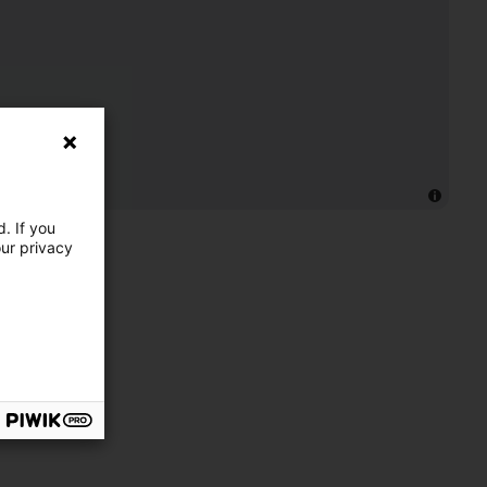
. If you
our privacy