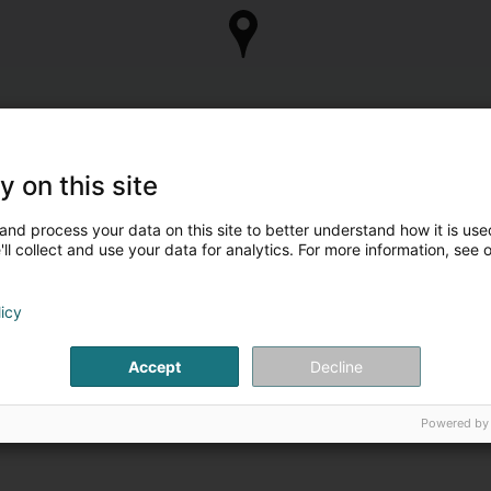
y on this site
and process your data on this site to better understand how it is used
ll collect and use your data for analytics. For more information, see 
licy
Accept
Decline
Powered by