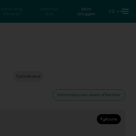
Fannt eng
Reverse
Sech
LU
Persoun
Sich
aloggen
Itinéraire
Informatiounen iwwer d'Rechter
Route