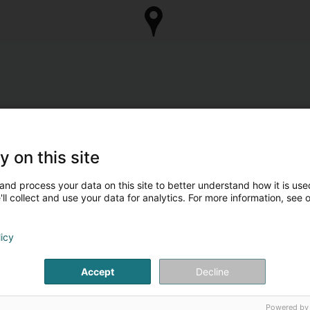
y on this site
and process your data on this site to better understand how it is used
ll collect and use your data for analytics. For more information, see 
licy
Accept
Decline
Powered by