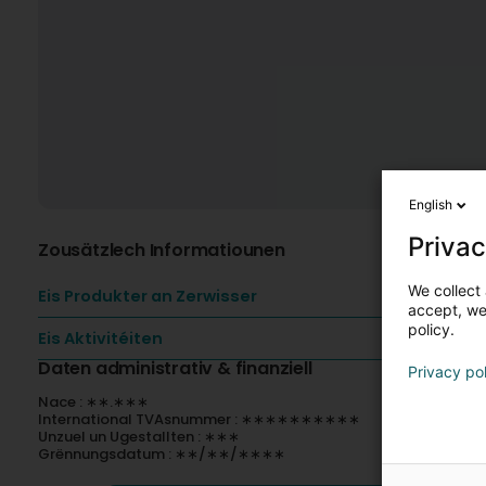
English
Privac
Zousätzlech Informatiounen
We collect 
Eis Produkter an Zerwisser
accept, we'
policy.
Eis Aktivitéiten
Daten administrativ & finanziell
Privacy po
Nace : ∗∗.∗∗∗
International TVAsnummer : ∗∗∗∗∗∗∗∗∗∗
Unzuel un Ugestallten : ∗∗∗
Grënnungsdatum : ∗∗/∗∗/∗∗∗∗