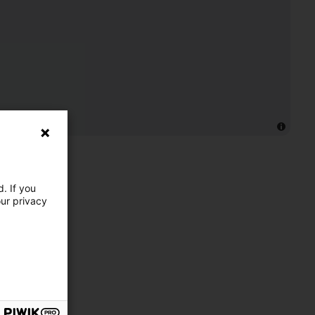
. If you
our privacy