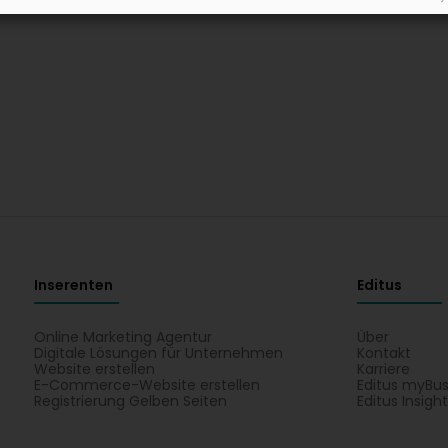
Inserenten
Editus
Online Marketing Agentur
Über
Digitale Lösungen für Unternehmen
Kontakt
Website erstellen
Karriere
E-Commerce-Website erstellen
Editus myBus
Registrierung Gelben Seiten
Editus Insigh