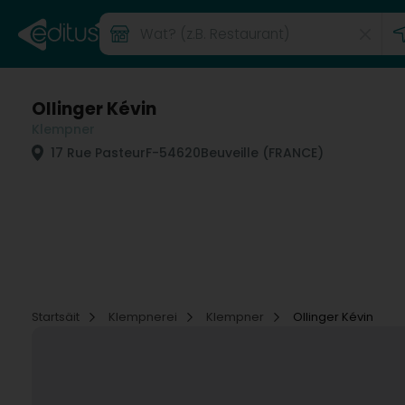
Ollinger Kévin
Klempner
17 Rue Pasteur
F-54620
Beuveille (FRANCE)
Startsäit
Klempnerei
Klempner
Ollinger Kévin