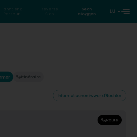
Fannt eng
Reverse
Sech
LU
Persoun
Sich
aloggen
mmer
Itinéraire
Informatiounen iwwer d'Rechter
Route