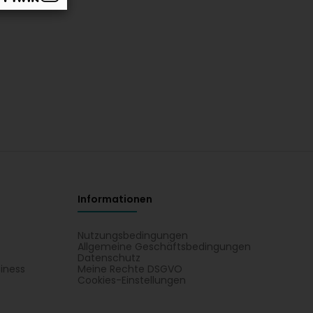
Informationen
Nutzungsbedingungen
Allgemeine Geschäftsbedingungen
Datenschutz
iness
Meine Rechte DSGVO
t
Cookies-Einstellungen