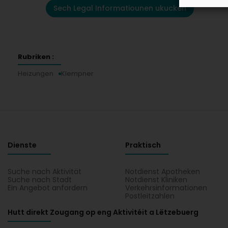
Sech Legal Informatiounen ukucken
Rubriken :
Heizungen
Klempner
Dienste
Praktisch
Suche nach Aktivität
Notdienst Apotheken
Suche nach Stadt
Notdienst Kliniken
Ein Angebot anfordern
Verkehrsinformationen
Postleitzahlen
Hutt direkt Zougang op eng Aktivitéit a Lëtzebuerg