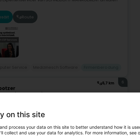
säit
Route
uter Service
Medizinesch Software
Firmenberodung
6
5,7 km
botzer
linster (Jonglënster)
y on this site
n d'Moderniséierung vu Kamäiner an Uewen.Wëllkomm bei
r Kamäin- an Uewen zu Gréiwemaacher.Mäin Numm ass Marco
and process your data on this site to better understand how it is used
ll collect and use your data for analytics. For more information, see 