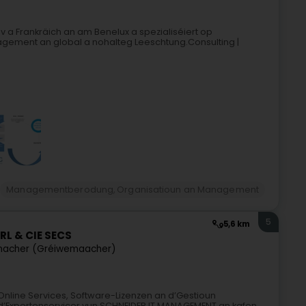
tiv a Frankräich an am Benelux a spezialiséiert op
ment an global a nohalteg Leeschtung.Consulting |
Managementberodung, Organisatioun an Management
5
5,6 km
L & CIE SECS
acher (Gréiwemaacher)
Online Services, Software-Lizenzen an d’Gestioun
 d’Expertenservicer vun SCHNEIDER IT MANAGEMENT an kafen