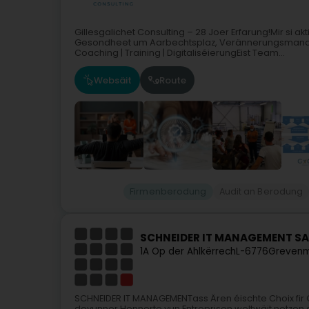
Gillesgalichet Consulting – 28 Joer Erfarung!Mir si ak
Gesondheet um Aarbechtsplaz, Verännerungsmanage
Coaching | Training | DigitaliséierungEist Team...
Websäit
Route
Firmenberodung
Audit an Berodung
SCHNEIDER IT MANAGEMENT SAR
1A Op der Ahlkërrech
L-6776
Grevenm
SCHNEIDER IT MANAGEMENTass Ären éischte Choix fir 
dovunner.Honnerte vun Entreprisen weltwäit notzen