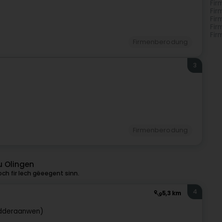
Fir
Fir
Fir
Fir
Fir
Firmenberodung
3
Firmenberodung
u Olingen
ch fir Iech gëeegent sinn.
4
5,3 km
idderaanwen)