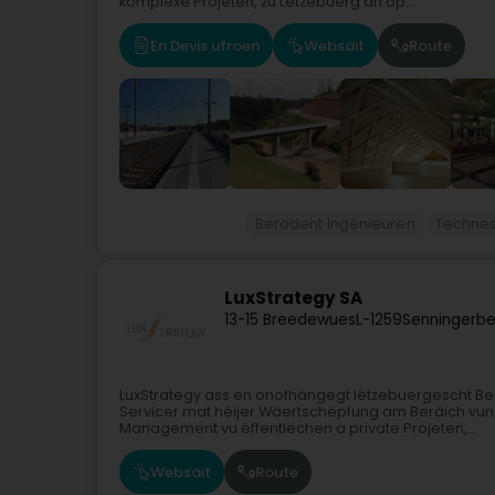
komplexe Projeten, zu Lëtzebuerg an op...
En Devis ufroen
Websäit
Route
Berodent Ingénieuren
Technes
LuxStrategy SA
13-15 Breedewues
L-1259
Senningerbe
LuxStrategy ass en onofhängegt lëtzebuergescht Ber
Servicer mat héijer Wäertschëpfung am Beräich v
Management vu ëffentlechen a private Projeten,...
Websäit
Route