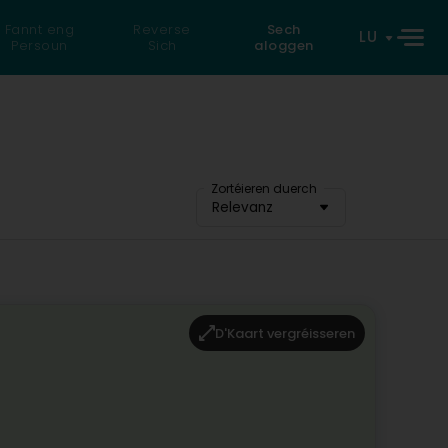
Fannt eng
Reverse
Sech
LU
Persoun
Sich
aloggen
Zortéieren duerch
Relevanz
D'Kaart vergréisseren