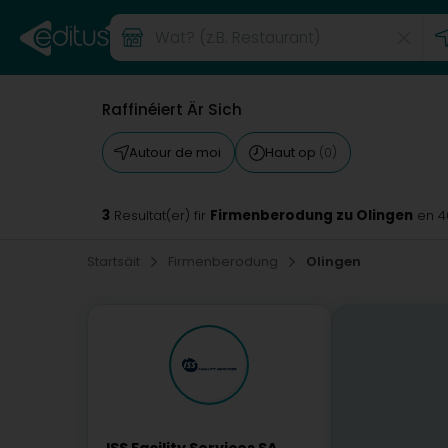
Raffinéiert Är Sich
Autour de moi
Haut op
(0)
3
Firmenberodung zu Olingen
Resultat(er) fir
en 4
Startsäit
Firmenberodung
Olingen