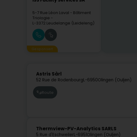
ISS Facility Services SA
5-7 Rue Léon Laval
- Bâtiment
Triologie -
L-3372
Leudelange (Leideleng)
Gesponsert
Astris Sàrl
52 Rue de Rodenbourg
L-6950
Olingen (Ouljen)
Route
Thermview-PV-Analytics SARLS
5 Rue d'Eschweiler
L-6951
Olingen (Ouljen)