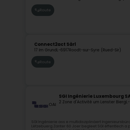
Route
Connect2act Sàrl
17 Im Grund
L-6917
Roodt-sur-Syre (Rued-Sir)
Route
SGI Ingénierie Luxembourg S
2 Zone d'Activité um Lenster Bierg
L-
OAI
SGI Ingénierie ass e multidisziplinäert Ingenieursb
Lëtzebuerg.Zanter 60 Joer begleet SGI ëffentlech a 