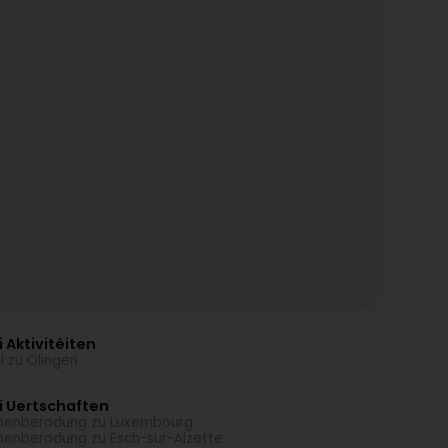
 Aktivitéiten
l zu Olingen
i Uertschaften
menberodung zu Luxembourg
menberodung zu Esch-sur-Alzette