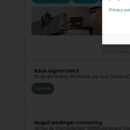
Privacy po
Constructioun
Bdub.digital SARLS
33 op der Haard
L-6917
Roodt-sur-Syre (Rued-Sir
Route
Magali Medinger Consulting
48 Rue de Wormeldange
L-6955
Rodenbourg (Ro