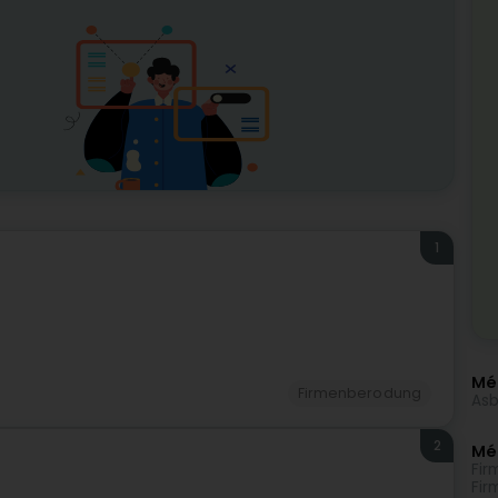
1
Méi
Firmenberodung
Asb
2
Mé
Fir
Fir