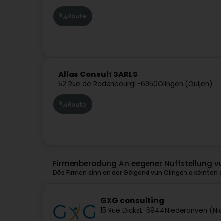
Route
Allas Consult SARLS
52 Rue de Rodenbourg
L-6950
Olingen (Ouljen)
Route
Firmenberodung An eegener Nuffstellung v
Dës Firmen sinn an der Géigend vun Olingen a kéinten o
GXG consulting
15 Rue Dicks
L-6944
Niederanven (N