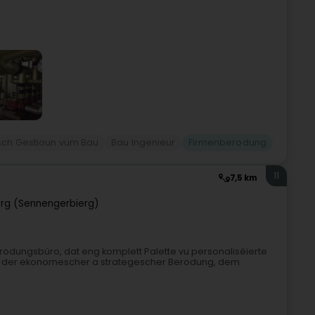
ch Gestioun vum Bau
Bau Ingenieur
Firmenberodung
11
7,5 km
rg (Sennengerbierg)
odungsbüro, dat eng komplett Palette vu personaliséierte
un der ekonomescher a strategescher Berodung, dem