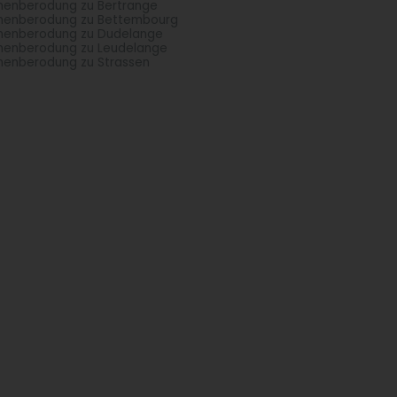
menberodung zu Bertrange
menberodung zu Bettembourg
menberodung zu Dudelange
menberodung zu Leudelange
menberodung zu Strassen