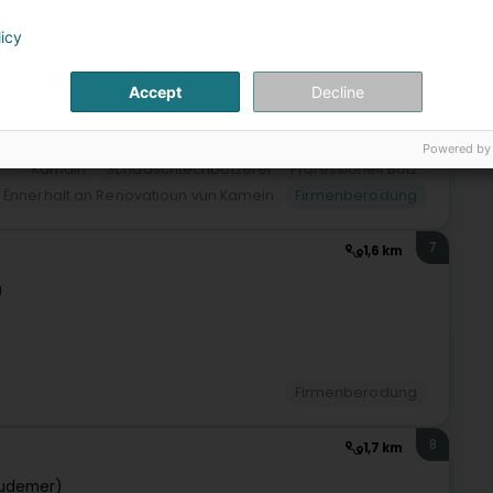
licy
Accept
Decline
Powered by
Kamäin
Schaaschtechbotzerei
Professionell Botz
, Ënnerhalt an Renovatioun vun Kamein
Firmenberodung
7
1,6 km
)
Firmenberodung
8
1,7 km
udemer)