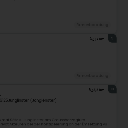
Firmenberodung
9
1,7 km
Firmenberodung
10
5,3 km
A
6125
Junglinster (Jonglënster)
üro mat Sëtz zu Junglinster am Groussherzogtum
privat Akteuren bei der Konzipéierung an der Ëmsetzung vu