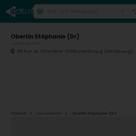
Obertin Stéphanie (Dr)
Generalisten
88 Rue du Cimetière
L-1338
Luxembourg (Lëtzebuerg)
Startsäit
Generalisten
Obertin Stéphanie (Dr)