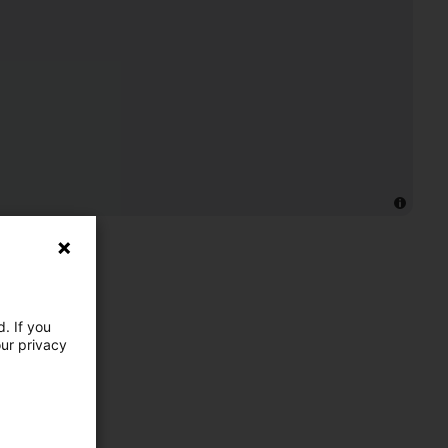
. If you
our privacy