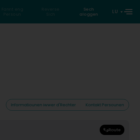
Fannt eng
Reverse
Sech
LU
Persoun
Sich
aloggen
Informatiounen iwwer d'Rechter
Kontakt Persounen
Route