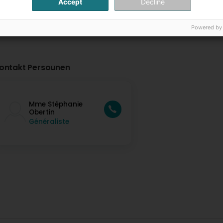
Accept
Decline
Powered by
ontakt Persounen
Mme Stéphanie
Obertin
Généraliste