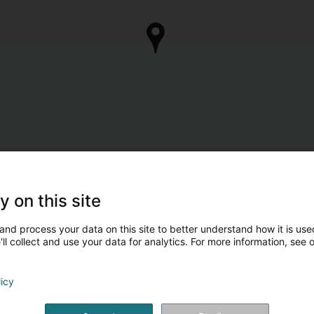
y on this site
and process your data on this site to better understand how it is used
ll collect and use your data for analytics. For more information, see 
licy