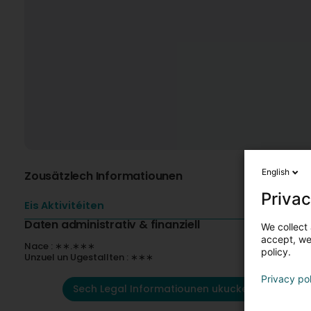
English
Zousätzlech Informatiounen
Privac
Eis Aktivitéiten
Daten administrativ & finanziell
We collect 
accept, we'
Nace : ∗∗.∗∗∗
policy.
Unzuel un Ugestallten : ∗∗∗
Privacy po
Sech Legal Informatiounen ukucken