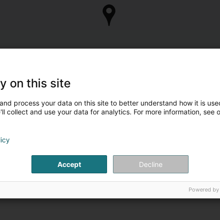
y on this site
and process your data on this site to better understand how it is used
ll collect and use your data for analytics. For more information, see 
licy
Accept
Decline
Powered by