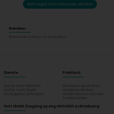
Sech Legal Informatiounen ukucken
Rubriken :
Bühnendécoratioun an Showdéco
Dienste
Praktisch
Suche nach Aktivität
Notdienst Apotheken
Suche nach Stadt
Notdienst Kliniken
Ein Angebot anfordern
Verkehrsinformationen
Postleitzahlen
Hutt direkt Zougang op eng Aktivitéit a Lëtzebuerg