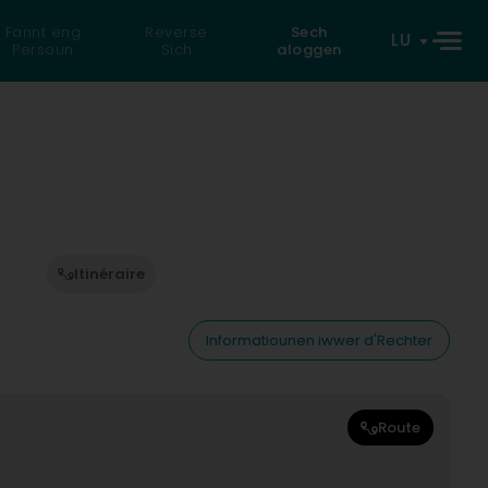
Fannt eng
Reverse
Sech
LU
Persoun
Sich
aloggen
Itinéraire
Informatiounen iwwer d'Rechter
Route