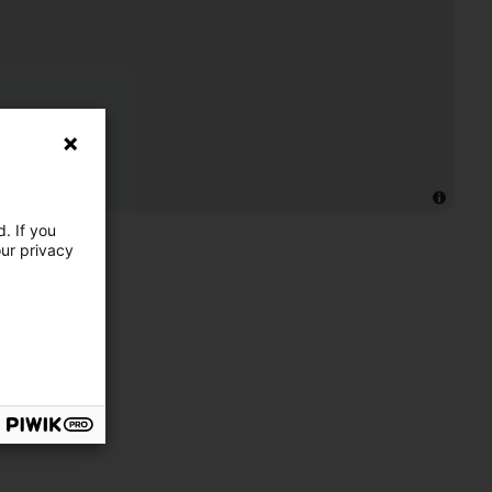
. If you
our privacy