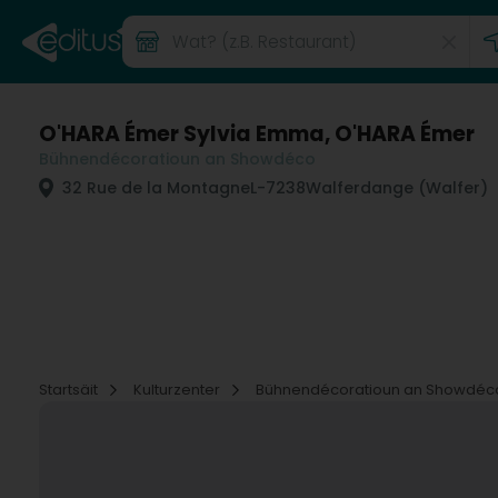
O'HARA Émer Sylvia Emma, O'HARA Émer
Bühnendécoratioun an Showdéco
32 Rue de la Montagne
L-7238
Walferdange (Walfer)
Startsäit
Kulturzenter
Bühnendécoratioun an Showdé