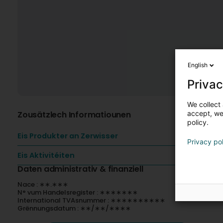
English
Privac
We collect 
Zousätzlech Informatiounen
accept, we'
policy.
Eis Produkter an Zerwisser
Privacy po
Eis Aktivitéiten
Daten administrativ & finanziell
Nace : ∗∗.∗∗∗
N° vum Handelsregister : ∗∗∗∗∗∗∗
International TVAsnummer : ∗∗∗∗∗∗∗∗∗∗
Grënnungsdatum : ∗∗/∗∗/∗∗∗∗