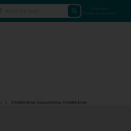
Fannt een
Professionnellen
co
O'HARA Émer Sylvia Emma, O'HARA Émer