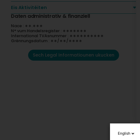
Eis Aktivitéiten
Daten administrativ & finanziell
Nace : ∗∗.∗∗∗
N° vum Handelsregister : ∗∗∗∗∗∗∗
International TVAsnummer : ∗∗∗∗∗∗∗∗∗∗
Grënnungsdatum : ∗∗/∗∗/∗∗∗∗
Sech Legal Informatiounen ukucken
English