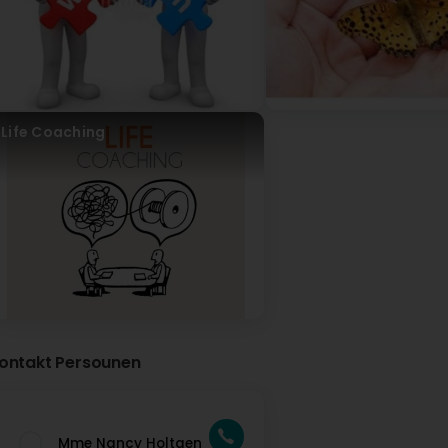
de vues. Nancy est une personne aimable et une personn
Google) I found the three hours to be constructive. They 
Nancy is a kind person and a good active listener.
NH Lifecoaching & Training SARLS
Virun 3 Joer(en)
Avec plaisir Nilton et merci beaucoup :))
Life Coaching
ontakt Persounen
Mme Nancy Holtgen