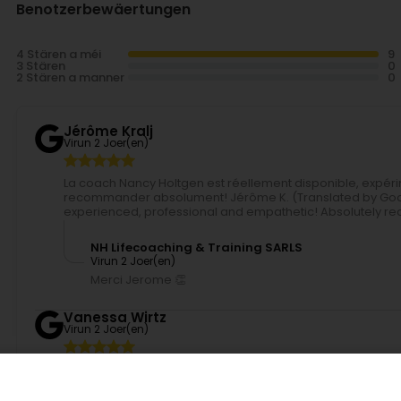
Benotzerbewäertungen
4 Stären a méi
3 Stären
2 Stären a manner
Jérôme Kralj
Virun 2 Joer(en)
La coach Nancy Holtgen est réellement disponible, expér
recommander absolument! Jérôme K. (Translated by Googl
experienced, professional and empathetic! Absolutely 
NH Lifecoaching & Training SARLS
Virun 2 Joer(en)
Merci Jerome 👏
Vanessa Wirtz
Virun 2 Joer(en)
Léa Pratico