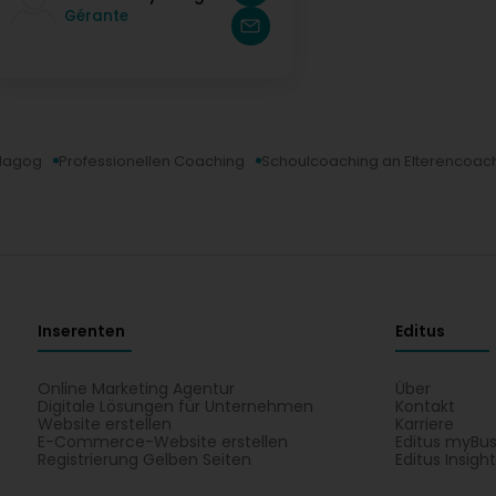
Gérante
dagog
Professionellen Coaching
Schoulcoaching an Elterencoac
Inserenten
Editus
Online Marketing Agentur
Über
Digitale Lösungen für Unternehmen
Kontakt
Website erstellen
Karriere
E-Commerce-Website erstellen
Editus myBus
Registrierung Gelben Seiten
Editus Insigh