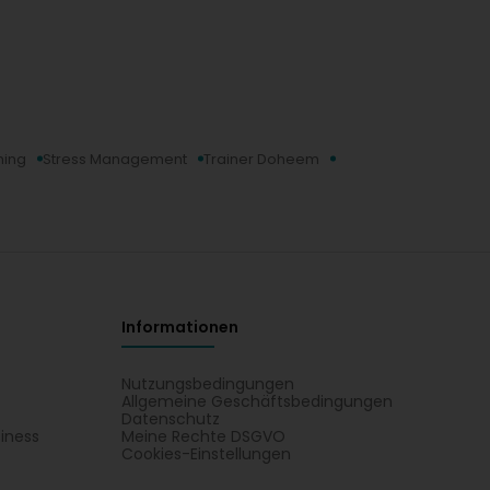
hing
Stress Management
Trainer Doheem
Informationen
Nutzungsbedingungen
Allgemeine Geschäftsbedingungen
Datenschutz
iness
Meine Rechte DSGVO
t
Cookies-Einstellungen