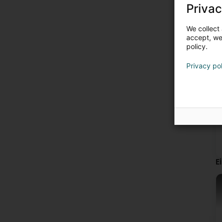
Privac
We collect 
accept, we'
policy.
Privacy po
E