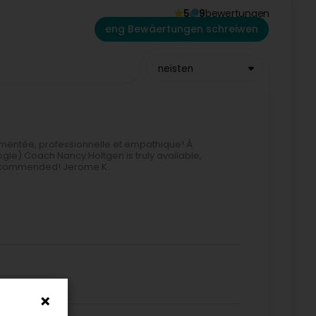
5
9
bewertungen
eng Bewäertungen schreiwen
neisten
imentée, professionnelle et empathique! À
e) Coach Nancy Holtgen is truly available,
recommended! Jerome K.