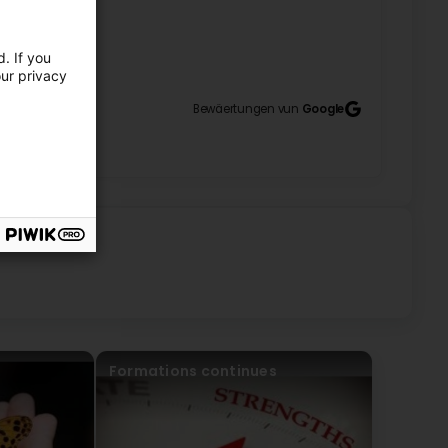
ent vraiment de cas pratiques ce qui nous permet de
. If you
l Merci Nancy (Translated by Google) Very good
our privacy
 practical cases which allows us to be able to use them
Bewäertungen vun
Google
Formations continues
ous ont aidé à exprimer nos émotions ainsi nos points