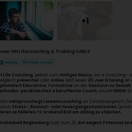
wwer NH Lifecoaching & Training SARLS
Parking
Online-Accès
H Life Coaching
, geleet vum
Holtgen Nancy
, ass e Coaching- 
éiglech
présentiel
oder
online
. Mat iwwer
20 Joer Erfarung
an 
iploméiert Educatrice
,
Formatrice
an der
Gestioun vu Gewalt
ethoden
,
perséinlechen a beruffleche Coach
, souwéi
EMDR-C
 bitt
méisproochegt Liewenscoaching
un (Lëtzebuergesch, Däit
uerch
Stress-, Burnout- oder Iwwergangssituatiounen
(privat
lteren ze hëllefen
, hir
erzéiend Roll am Alldag ze stäerken
.
individuell Begleedung
huet zum Zil,
dat eegent Potenzial ze 