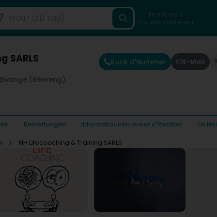
Fannt een
Professionnellen
ng SARLS
Kuck d'Nummer
E-Mail
Bivange (Béiweng)
ten
Bewertungen
Informatiounen iwwer d'Rechter
Eis N
er
NH Lifecoaching & Training SARLS