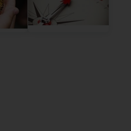
e avec une bonne écoute active. (Translated by
helped us express our emotions and points of view.