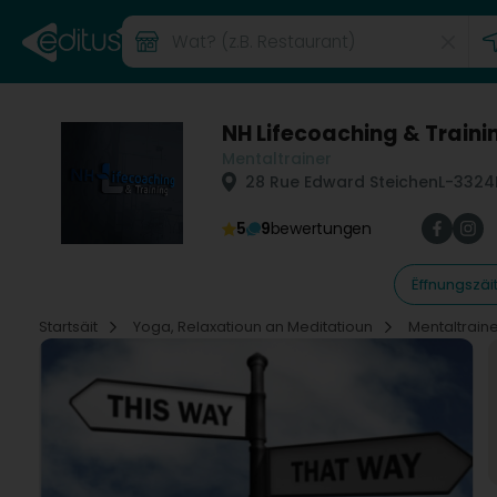
NH Lifecoaching & Traini
Mentaltrainer
28 Rue Edward Steichen
L-3324
5
9
bewertungen
Ëffnungszäi
Startsäit
Yoga, Relaxatioun an Meditatioun
Mentaltrain