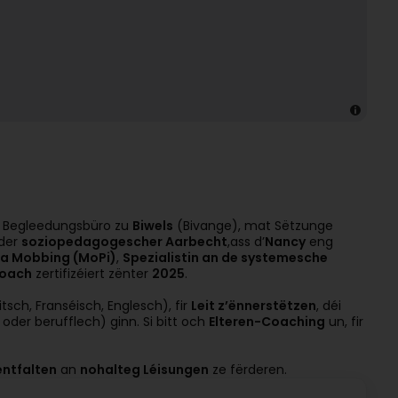
a Begleedungsbüro zu
Biwels
(Bivange), mat Sëtzunge
der
soziopedagogescher Aarbecht
,ass d’
Nancy
eng
 a Mobbing (MoPi)
,
Spezialistin an de systemesche
oach
zertifizéiert zënter
2025
.
sch, Franséisch, Englesch), fir
Leit z’ënnerstëtzen
, déi
 oder berufflech) ginn. Si bitt och
Elteren-Coaching
un, fir
entfalten
an
nohalteg Léisungen
ze fërderen.