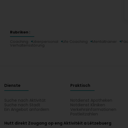
Rubriken :
Coaching
Léierpersonal
Life Coaching
Mentaltrainer
Pä
Verhaltensstörung
Dienste
Praktisch
Suche nach Aktivität
Notdienst Apotheken
Suche nach Stadt
Notdienst Kliniken
Ein Angebot anfordern
Verkehrsinformationen
Postleitzahlen
Hutt direkt Zougang op eng Aktivitéit a Lëtzebuerg