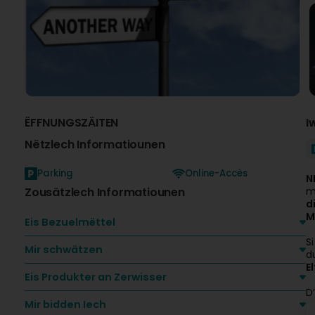
ËFFNUNGSZÄITEN
I
Nëtzlech Informatiounen
Parking
Online-Accès
N
Zousätzlech Informatiounen
m
d
M
Eis Bezuelmëttel
Si
Mir schwätzen
d
E
Eis Produkter an Zerwisser
D’
Mir bidden Iech