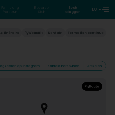
Fannt eng
Reverse
Sech
LU
Persoun
Sich
aloggen
Itinéraire
Websäit
Kontakt
Formation continue
eiegkeeten op Instagram
Kontakt Persounen
Artikelen
Route