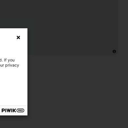
. If you
our privacy