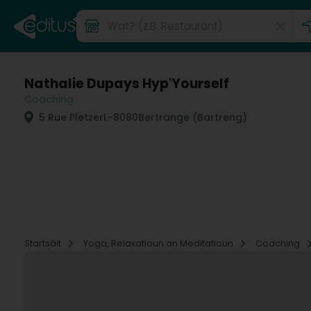
Nathalie Dupays Hyp'Yourself
Coaching
5 Rue Pletzer
L-8080
Bertrange (Bartreng)
Startsäit
Yoga, Relaxatioun an Meditatioun
Coaching