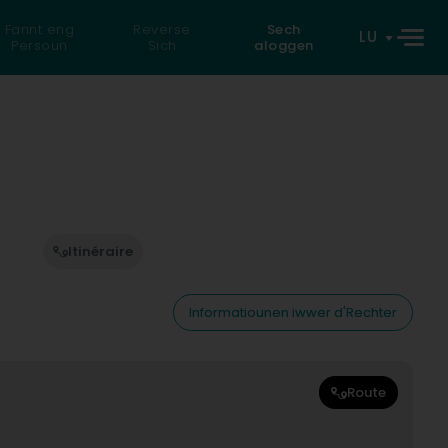
Fannt eng
Reverse
Sech
LU
Persoun
Sich
aloggen
Itinéraire
Informatiounen iwwer d'Rechter
Route