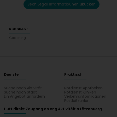
Sech Legal Informatiounen ukucken
Rubriken :
Coaching
Dienste
Praktisch
Suche nach Aktivität
Notdienst Apotheken
Suche nach Stadt
Notdienst Kliniken
Ein Angebot anfordern
Verkehrsinformationen
Postleitzahlen
Hutt direkt Zougang op eng Aktivitéit a Lëtzebuerg