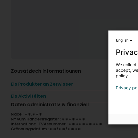
English
Privac
We collect 
Zousätzlech Informatiounen
accept, we'
policy.
Eis Produkter an Zerwisser
Privacy po
Eis Aktivitéiten
Daten administrativ & finanziell
Nace : ∗∗.∗∗∗
N° vum Handelsregister : ∗∗∗∗∗∗∗
International TVAsnummer : ∗∗∗∗∗∗∗∗∗∗
Grënnungsdatum : ∗∗/∗∗/∗∗∗∗