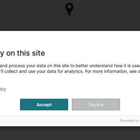
y on this site
and process your data on this site to better understand how it is used
ll collect and use your data for analytics. For more information, see 
licy
Accept
Decline
Powered by