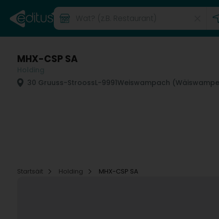
MHX-CSP SA
Holding
30 Gruuss-Strooss
L-9991
Weiswampach (Wäiswampe
Startsäit
Holding
MHX-CSP SA