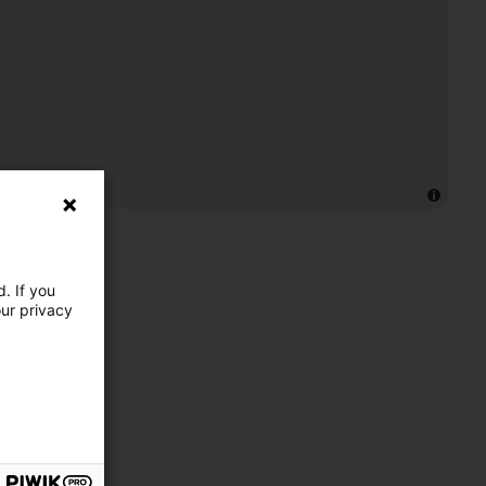
. If you
our privacy