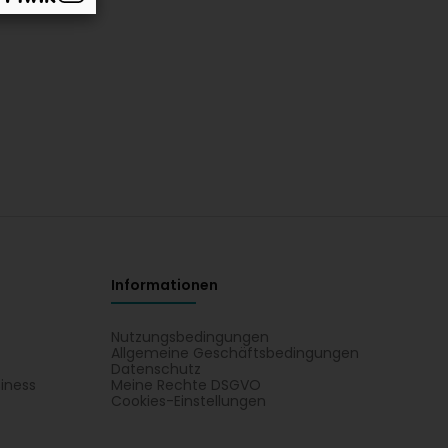
Informationen
Nutzungsbedingungen
Allgemeine Geschäftsbedingungen
Datenschutz
iness
Meine Rechte DSGVO
t
Cookies-Einstellungen