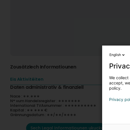
English
Privac
Zousätzlech Informatiounen
We collect 
Eis Aktivitéiten
accept, we'
Daten administrativ & finanziell
policy.
Nace : ∗∗.∗∗∗
Privacy po
N° vum Handelsregister : ∗∗∗∗∗∗∗
International TVAsnummer : ∗∗∗∗∗∗∗∗∗∗
Kapital : ∗∗ ∗∗∗ €
Grënnungsdatum : ∗∗/∗∗/∗∗∗∗
Sech Legal Informatiounen ukucken