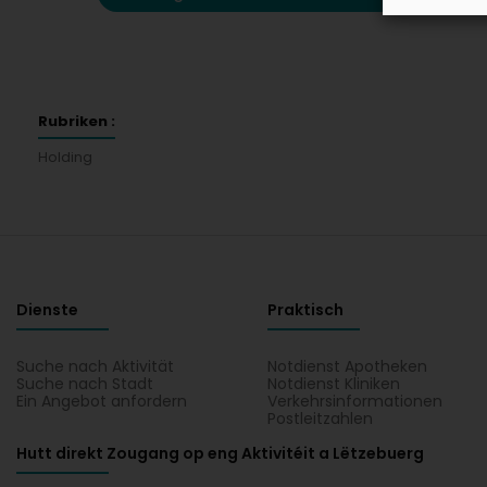
Rubriken :
Holding
Dienste
Praktisch
Suche nach Aktivität
Notdienst Apotheken
Suche nach Stadt
Notdienst Kliniken
Ein Angebot anfordern
Verkehrsinformationen
Postleitzahlen
Hutt direkt Zougang op eng Aktivitéit a Lëtzebuerg