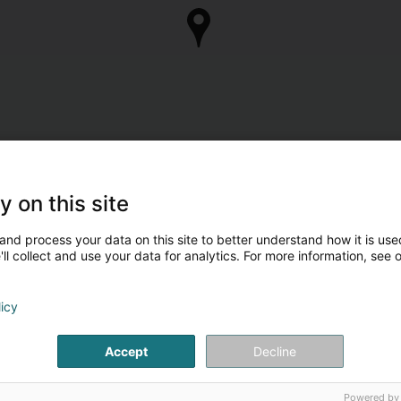
y on this site
and process your data on this site to better understand how it is used
ll collect and use your data for analytics. For more information, see 
licy
Accept
Decline
Powered by