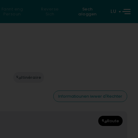
Fannt eng
Reverse
Sech
LU
Persoun
Sich
aloggen
Itinéraire
Informatiounen iwwer d'Rechter
Route