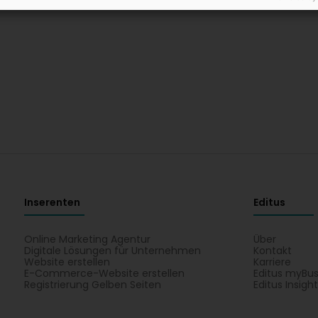
Inserenten
Editus
Online Marketing Agentur
Über
Digitale Lösungen für Unternehmen
Kontakt
Website erstellen
Karriere
E-Commerce-Website erstellen
Editus myBus
Registrierung Gelben Seiten
Editus Insigh