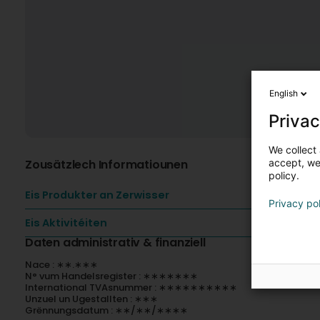
English
Privac
We collect 
Zousätzlech Informatiounen
accept, we'
policy.
Eis Produkter an Zerwisser
Privacy po
Eis Aktivitéiten
Daten administrativ & finanziell
Nace : ∗∗.∗∗∗
N° vum Handelsregister : ∗∗∗∗∗∗∗
International TVAsnummer : ∗∗∗∗∗∗∗∗∗∗
Unzuel un Ugestallten : ∗∗∗
Grënnungsdatum : ∗∗/∗∗/∗∗∗∗