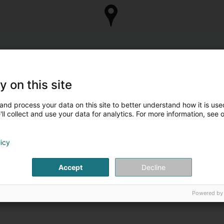
y on this site
and process your data on this site to better understand how it is used
ll collect and use your data for analytics. For more information, see 
licy
Accept
Decline
Powered by