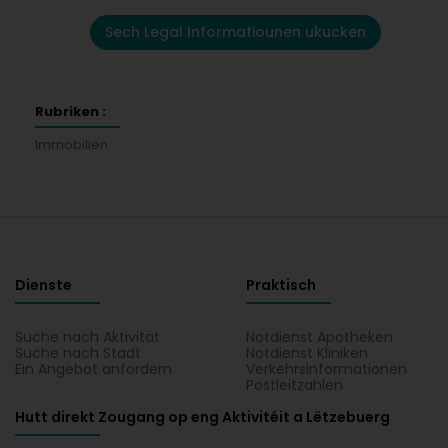
Sech Legal Informatiounen ukucken
Rubriken :
Immobilien
Dienste
Praktisch
Suche nach Aktivität
Notdienst Apotheken
Suche nach Stadt
Notdienst Kliniken
Ein Angebot anfordern
Verkehrsinformationen
Postleitzahlen
Hutt direkt Zougang op eng Aktivitéit a Lëtzebuerg