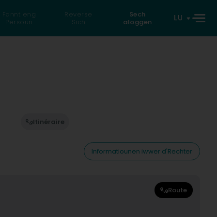
Fannt eng
Reverse
Sech
LU
Persoun
Sich
aloggen
Itinéraire
Informatiounen iwwer d'Rechter
Route