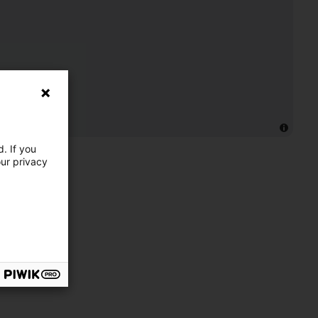
. If you
our privacy