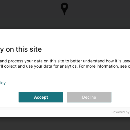
y on this site
and process your data on this site to better understand how it is used
ll collect and use your data for analytics. For more information, see 
licy
Accept
Decline
Powered by