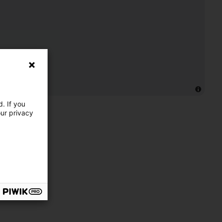
. If you
our privacy