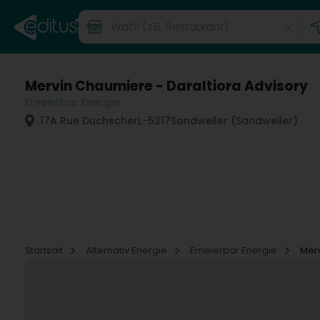
Mervin Chaumiere - Daraltiora Advisory
Erneierbar Energie
17A Rue Duchscher
L-5217
Sandweiler (Sandweiler)
Startsäit
Alternativ Energie
Erneierbar Energie
Merv