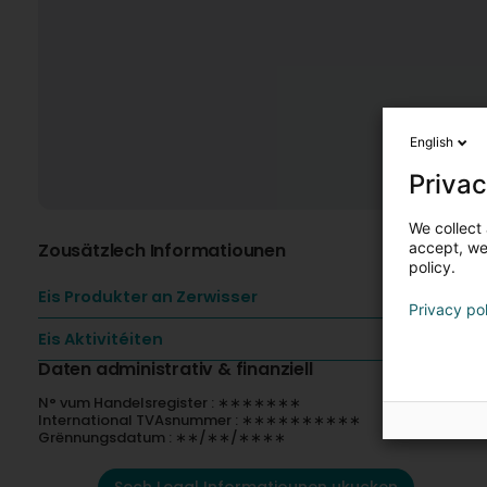
English
Privac
We collect 
Zousätzlech Informatiounen
accept, we'
policy.
Eis Produkter an Zerwisser
Privacy po
Eis Aktivitéiten
Daten administrativ & finanziell
N° vum Handelsregister : ∗∗∗∗∗∗∗
International TVAsnummer : ∗∗∗∗∗∗∗∗∗∗
Grënnungsdatum : ∗∗/∗∗/∗∗∗∗