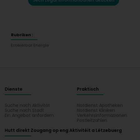
Sech Legal Informatiounen ukucken
Rubriken :
Erneierbar Energie
Dienste
Praktisch
Suche nach Aktivität
Notdienst Apotheken
Suche nach Stadt
Notdienst Kliniken
Ein Angebot anfordern
Verkehrsinformationen
Postleitzahlen
Hutt direkt Zougang op eng Aktivitéit a Lëtzebuerg