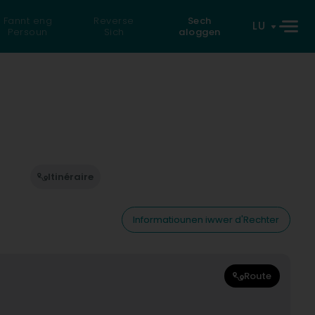
Fannt eng
Reverse
Sech
LU
Persoun
Sich
aloggen
Itinéraire
Informatiounen iwwer d'Rechter
Route