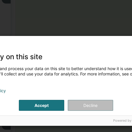
rsch
y on this site
and process your data on this site to better understand how it is used
ll collect and use your data for analytics. For more information, see 
3
licy
Accept
Decline
Powered by
4