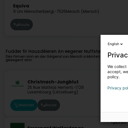
Equiva
9 Um Mierscherbierg
L-7526
Mersch (Miersch)
Route
English
Fudder fir Hausdéieren An eegener Nuffstellung vu Me
Privac
Dës Firmen sinn an der Géigend vun Mersch a kéinten och fir Iech
gëeegent sinn.
We collect 
accept, we'
11,5 km
policy.
Christnach-Jungblut
25 Rue Mathias Hertert
L-1729
Privacy po
Luxembourg (Lëtzebuerg)
Websäit
Route
9,5 km