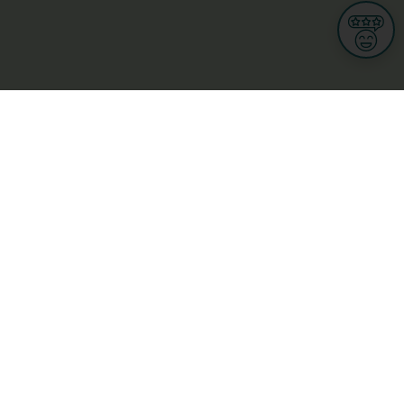
Informationen
Nutzungsbedingungen
Allgemeine Geschäftsbedingungen
Datenschutz
iness
Meine Rechte DSGVO
t
Cookies-Einstellungen
ionnellen
Garage, transport an mobilitéit
Handel
sondheet
Privatsecteur
Schéinheet, Sport a Wellness
ge
L-3670 Kayl