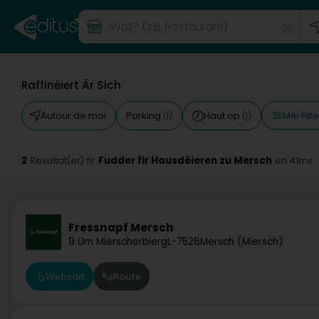
Raffinéiert Är Sich
Méi Filt
Autour de moi
Parking
Haut op
(1)
(1)
2
Fudder fir Hausdéieren zu Mersch
Resultat(er) fir
en 41ms
Fressnapf Mersch
9 Um Mierscherbierg
L-7526
Mersch (Miersch)
Websäit
Route