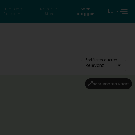
Fannt eng
Reverse
Sech
LU
Persoun
Sich
aloggen
Zortéieren duerch
Relevanz
schrumpfen Kaart