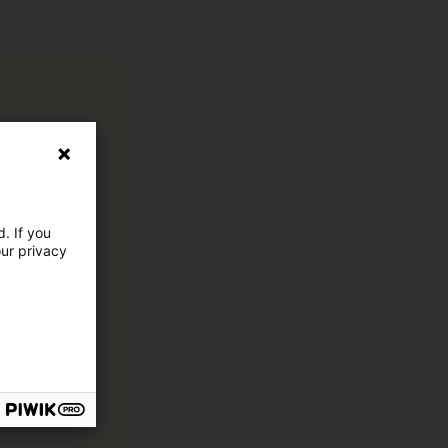
. If you
our privacy