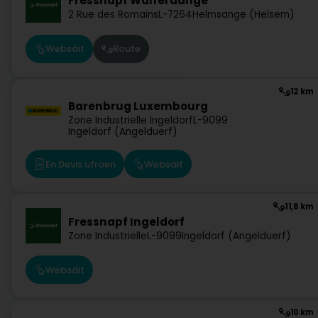
Fressnapf Walferdange
2 Rue des Romains
L-7264
Helmsange (Helsem)
Websäit
Route
12 km
Barenbrug Luxembourg
Zone Industrielle Ingeldorf
L-9099
Ingeldorf (Angelduerf)
En Devis ufroen
Websäit
11,8 km
Fressnapf Ingeldorf
Zone Industrielle
L-9099
Ingeldorf (Angelduerf)
Websäit
10 km