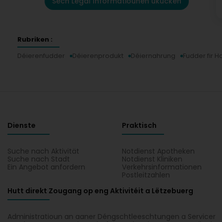
Sech Legal Informatiounen ukucken
Rubriken :
Déierenfudder
Déierenprodukt
Déiernahrung
Fudder fir 
Dienste
Praktisch
Suche nach Aktivität
Notdienst Apotheken
Suche nach Stadt
Notdienst Kliniken
Ein Angebot anfordern
Verkehrsinformationen
Postleitzahlen
Hutt direkt Zougang op eng Aktivitéit a Lëtzebuerg
Administratioun an aaner Déngschtleeschtungen a Servicer