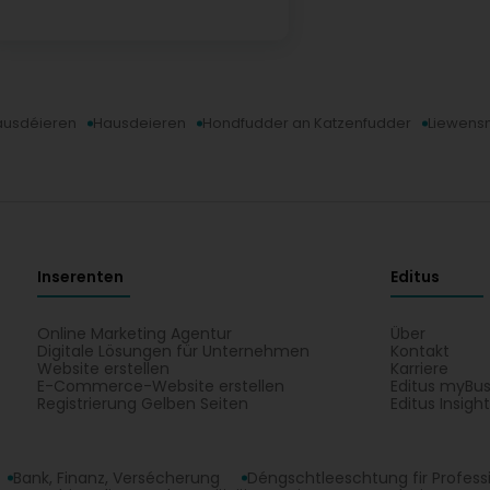
Hausdéieren
Hausdeieren
Hondfudder an Katzenfudder
Liewens
Inserenten
Editus
Online Marketing Agentur
Über
Digitale Lösungen für Unternehmen
Kontakt
Website erstellen
Karriere
E-Commerce-Website erstellen
Editus myBus
Registrierung Gelben Seiten
Editus Insigh
Bank, Finanz, Versécherung
Déngschtleeschtung fir Profess