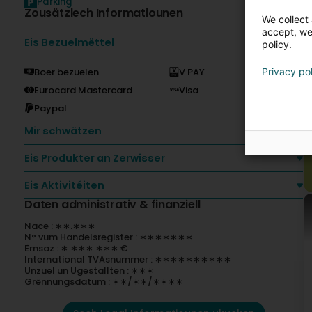
Parking
Zousätzlech Informatiounen
We collect 
accept, we'
Eis Bezuelmëttel
policy.
Boer bezuelen
V PAY
Privacy po
Eurocard Mastercard
Visa
Paypal
Mir schwätzen
Eis Produkter an Zerwisser
Eis Aktivitéiten
Daten administrativ & finanziell
Nace : ∗∗.∗∗∗
N° vum Handelsregister : ∗∗∗∗∗∗∗
Ëmsaz : ∗ ∗∗∗ ∗∗∗ €
International TVAsnummer : ∗∗∗∗∗∗∗∗∗∗
Unzuel un Ugestallten : ∗∗∗
Grënnungsdatum : ∗∗/∗∗/∗∗∗∗