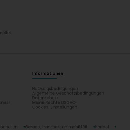
mëttel
Informationen
Nutzungsbedingungen
Allgemeine Geschäftsbedingungen
Datenschutz
iness
Meine Rechte DSGVO
t
Cookies-Einstellungen
ionnellen
Garage, transport an mobilitéit
Handel