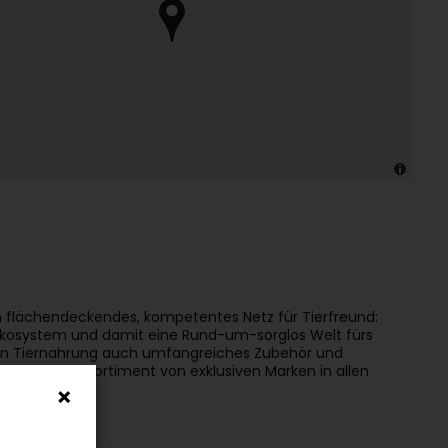
n flächendeckendes, kompetentes Netz für Tierfreund:
Ökosystem und damit eine Rund-um-sorglos Welt fürs
eben Tiernahrung auch umfangreiches Zubehör und
ngreiches Sortiment von exklusiven Marken in allen