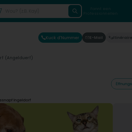
Fannt een
Professionnellen
Kuck d'Nummer
E-Mail
Itinérair
rf (Angelduerf)
Ëffnungs
ssnapf Ingeldorf