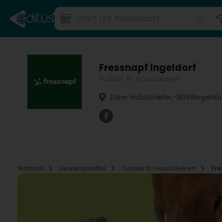
Fressnapf Ingeldorf
Fudder fir Hausdéieren
Zone Industrielle
L-9099
Ingeldo
Startsäit
Liewensmëttel
Fudder fir Hausdéieren
Fre