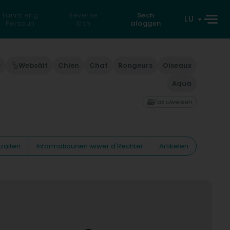
Fannt eng
Reverse
Sech
LU
Persoun
Sich
aloggen
e
Websäit
Chien
Chat
Rongeurs
Oiseaux
Aqua
Fax uweisen
zäiten
Informatiounen iwwer d'Rechter
Artikelen