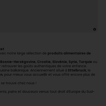
ket
vec notre large sélection de
produits alimentaires de
osnie-Herzégovine, Croatie, Slovénie, Syrie, Turquie
ou
ur retrouver les goûts authentiques de votre enfance.
cuisine balkanique. Anciennement situé à
Ettelbruck
, le
en
, pour mieux vous accueillir et vous offrir encore plus de
se trouve chez nous !
ents, pains et douceurs venus tout droit d’Europe du Sud-