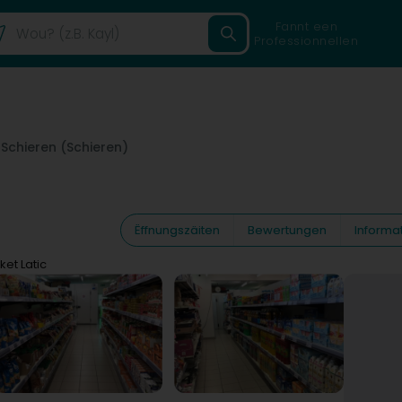
Fannt een
Professionnellen
5
Schieren (Schieren)
Ëffnungszäiten
Bewertungen
Informa
et Latic