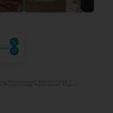
ratif
sing
Fein Iesswueren
Frëschen Produit
z
Trockennahrung
Uebst, Geméis
Yoghourt