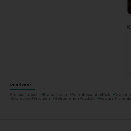
K
Rubriken :
Béchsefleesch
Brotaufstrich
Delikatessenbuttéck
Dréchen
Gedrechent Friichten
Gefruerenen Produkt
Gewürz, Kichenk