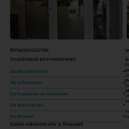
ËFFNUNGSZÄITEN
I
Zousätzlech Informatiounen
D
P
p
Eis Bezuelmëttel
Q
R
Mir schwätzen
D
M
Eis Produkter an Zerwisser
c
S
Eis Aktivitéiten
V
Eis Marken
Es
Daten administrativ & finanziell
H