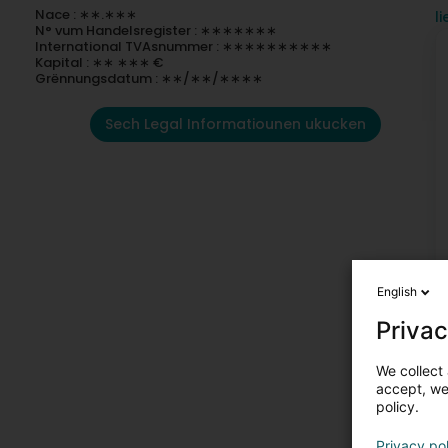
Nace : ∗∗.∗∗∗
l
N° vum Handelsregister : ∗∗∗∗∗∗∗
International TVAsnummer : ∗∗∗∗∗∗∗∗∗∗
Kapital : ∗∗ ∗∗∗ €
Grënnungsdatum : ∗∗/∗∗/∗∗∗∗
Sech Legal Informatiounen ukucken
English
Privac
We collect 
accept, we'
policy.
Privacy po