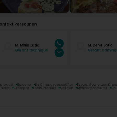
ontakt Persounen
M. Misin Latic
M. Denis Latic
Gérant technique
Gérant administ
produkt
Epicerie
Ernährungsgeschäfter
Esseg, Gewierzer, Dres
räider
Gromper
Local Produkt
Mëllech
Mëllechprodukter
Sal