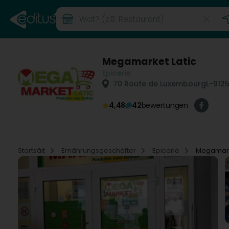
Megamarket Latic
Epicerie
70 Route de Luxembourg
L-912
4,48
42
bewertungen
Startsäit
Ernährungsgeschäfter
Epicerie
Megamark