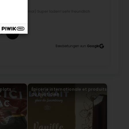
kan shop. (Original) Super laden! sehr freundlich
9
Bewäertungen vun
Google
 plats
Épicerie internationale et produits
du quotidien