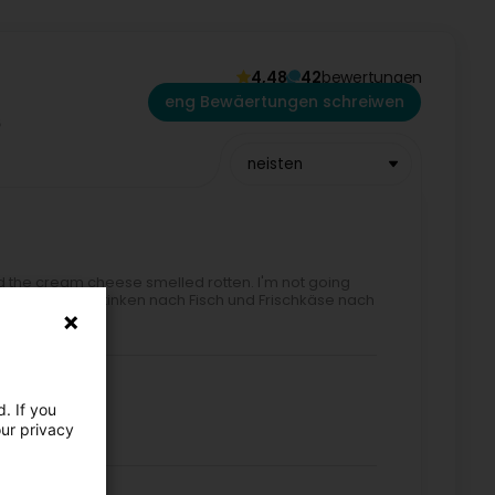
4,48
42
bewertungen
eng Bewäertungen schreiwen
neisten
d the cream cheese smelled rotten. I'm not going
inal) Cevapcici stinken nach Fisch und Frischkäse nach
ldatum!!!!
. If you
and Türkiye.
our privacy