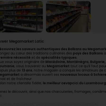
wwer Megamarket Latic
écouvrez les saveurs authentiques des Balkans au Megamar
longez au cœur des traditions culinaires des
pays des Balkans
a
remière nécessité
et de
spécialités typiques
.
ue vous soyez originaire de
Macédoine, Monténégro, Bulgarie, B
oumanie
, vous trouverez au
Megamarket
tout ce qu’il faut po
epuis plus de
13 ans
, notre magasin a conquis les amateurs de 
egamarket
a désormais ouvert ses
nouveaux locaux à Schier
hoix et de fraîcheur.
elon notre clientèle fidèle,
le meilleur cevapcici du Luxembourg
enez le découvrir, ainsi que nos charcuteries, fromages, condim
t.
oraires d’ouverture :
nous sommes
fermés les jours fériés
.