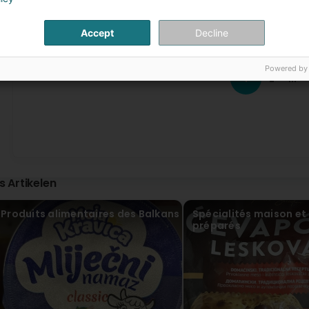
(Translated by Google) Great shop! Very friendly. Best Bal
Accept
Decline
beste balkan geschäft
Ruzdo Hhh
Powered by
Virun 12 Mount / Méint
1
2
...
Julio Guillen
Virun 1 Joer(en)
All it’s good 👍🏼
is Artikelen
Produits alimentaires des Balkans
Spécialités maison et
préparés