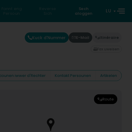
Fannt eng
Reverse
Sech
LU
Persoun
Sich
aloggen
Kuck d'Nummer
E-Mail
Itinéraire
Fax uweisen
tiounen iwwer d'Rechter
Kontakt Persounen
Artikelen
Route