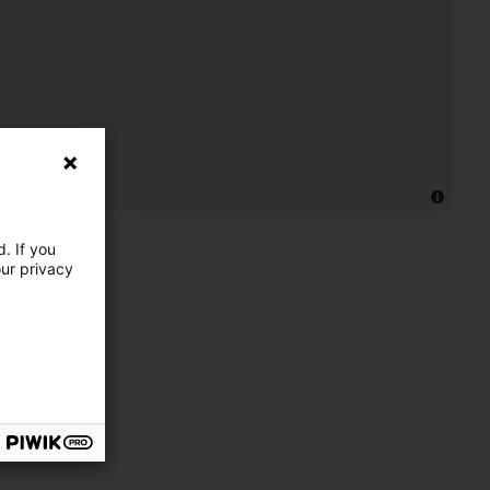
. If you
our privacy