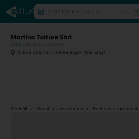
Martino Toiture Sàrl
Dachdeckeraarbechten
12 Rue Irbicht
L-7590
Beringen (Biereng)
Startsäit
Daach an Iwwerdaach
Dachdeckeraarbecht