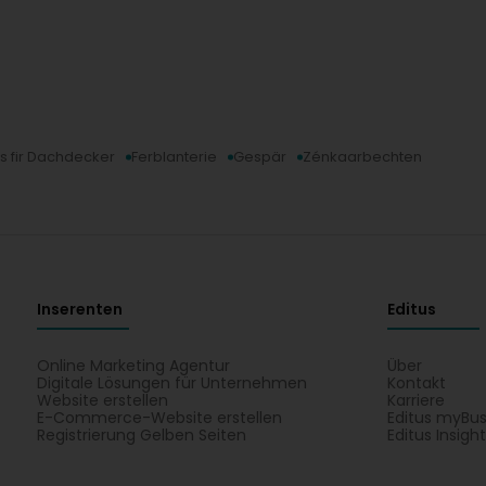
s fir Dachdecker
Ferblanterie
Gespär
Zénkaarbechten
Inserenten
Editus
Online Marketing Agentur
Über
Digitale Lösungen für Unternehmen
Kontakt
Website erstellen
Karriere
E-Commerce-Website erstellen
Editus myBus
Registrierung Gelben Seiten
Editus Insigh