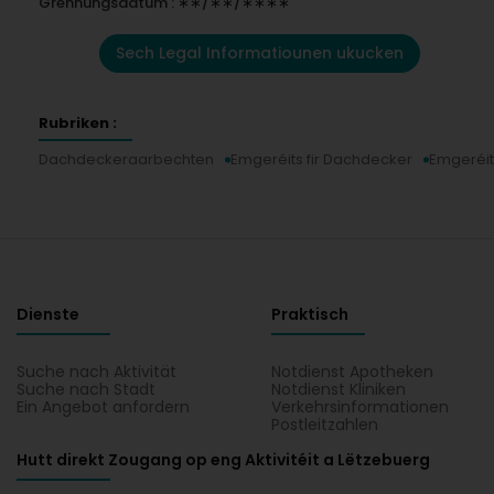
Grënnungsdatum : ∗∗/∗∗/∗∗∗∗
Sech Legal Informatiounen ukucken
Rubriken :
Dachdeckeraarbechten
Emgeréits fir Dachdecker
Emgeréit
Dienste
Praktisch
Suche nach Aktivität
Notdienst Apotheken
Suche nach Stadt
Notdienst Kliniken
Ein Angebot anfordern
Verkehrsinformationen
Postleitzahlen
Hutt direkt Zougang op eng Aktivitéit a Lëtzebuerg