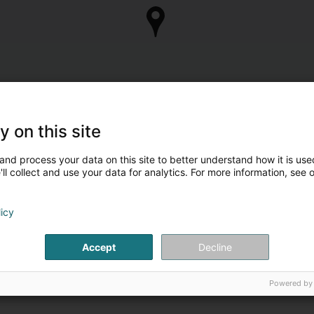
y on this site
and process your data on this site to better understand how it is used
ll collect and use your data for analytics. For more information, see 
licy
Accept
Decline
Powered by