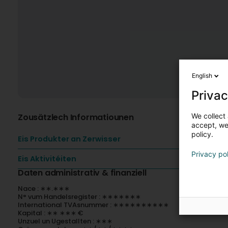
English
Privac
We collect 
Zousätzlech Informatiounen
accept, we'
policy.
Eis Produkter an Zerwisser
Privacy po
Eis Aktivitéiten
Daten administrativ & finanziell
Nace : ∗∗.∗∗∗
N° vum Handelsregister : ∗∗∗∗∗∗∗
International TVAsnummer : ∗∗∗∗∗∗∗∗∗∗
Kapital : ∗∗ ∗∗∗ €
Unzuel un Ugestallten : ∗∗∗