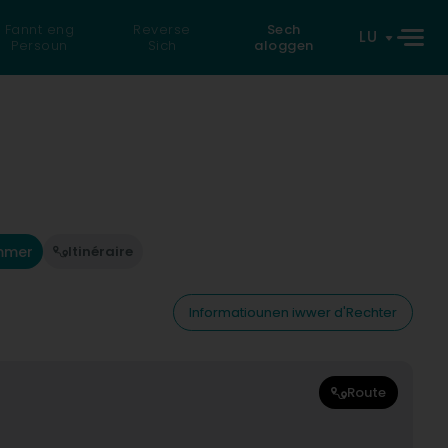
Fannt eng
Reverse
Sech
LU
Persoun
Sich
aloggen
mmer
Itinéraire
Informatiounen iwwer d'Rechter
Route