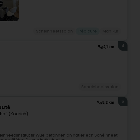
Scheinheetssalon
Pédicure
Manikür
4
2,1 km
Scheinheetssalon
5
5,2 km
auté
hof (Koerich)
heetsinstitut fir Wuelbefannen an natierlech Schéinheet.
ofitéiert Dir vun individuellen