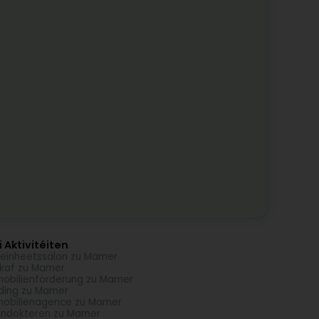
 Aktivitéiten
einheetssalon zu Mamer
kaf zu Mamer
obilienförderung zu Mamer
ding zu Mamer
obilienagence zu Mamer
ndokteren zu Mamer