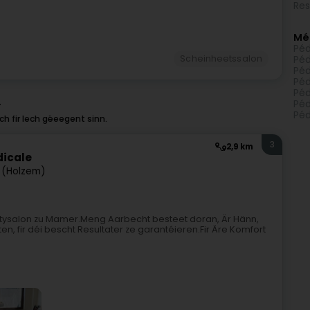
Res
Mé
Péd
Scheinheetssalon
Péd
Péd
Péd
Péd
Péd
r
Péd
h fir Iech gëeegent sinn.
3
2,9 km
dicale
 (Holzem)
tysalon zu Mamer.Meng Aarbecht besteet doran, Är Hänn,
n, fir déi bescht Resultater ze garantéieren.Fir Äre Komfort