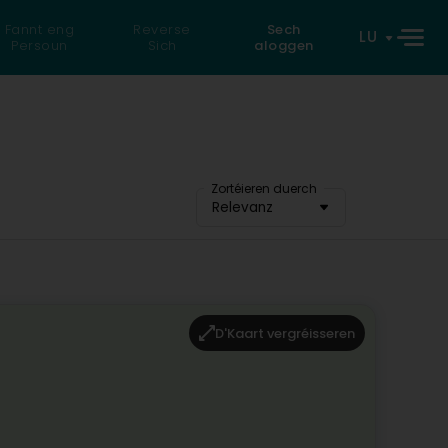
Fannt eng
Reverse
Sech
LU
Persoun
Sich
aloggen
Zortéieren duerch
Relevanz
D'Kaart vergréisseren