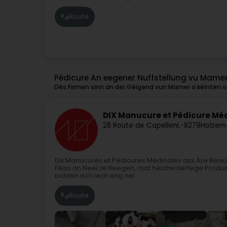
Route
Pédicure An eegener Nuffstellung vu Mame
Dës Firmen sinn an der Géigend vun Mamer a kéinten oc
DIX Manucure et Pédicure Mé
28 Route de Capellen
L-8279
Holzem
Dix Manucures et Pédicures Médicales ass Äre Beau
Féiss an Neel ze fleegen, mat héichwäertege Produite
bidden ech Iech eng nei...
Route