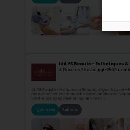
IdiLYS Beauté - Esthetiques & 
4 Place de Strasbourg
L-2562
Luxemb
IdiLYS Beauté - Ästhetesch Behandlungen & Laser-H
medezinesch-kosmetesche Salon an direkter Nopersc
Centre ass spezialiséiert op net-invasiv...
Websäit
Route