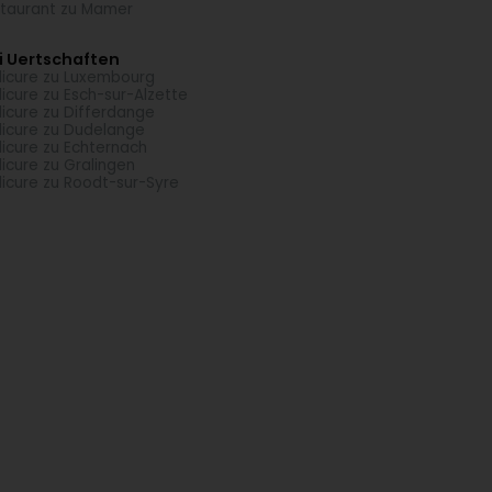
taurant zu Mamer
i Uertschaften
icure zu Luxembourg
icure zu Esch-sur-Alzette
icure zu Differdange
icure zu Dudelange
icure zu Echternach
icure zu Gralingen
icure zu Roodt-sur-Syre