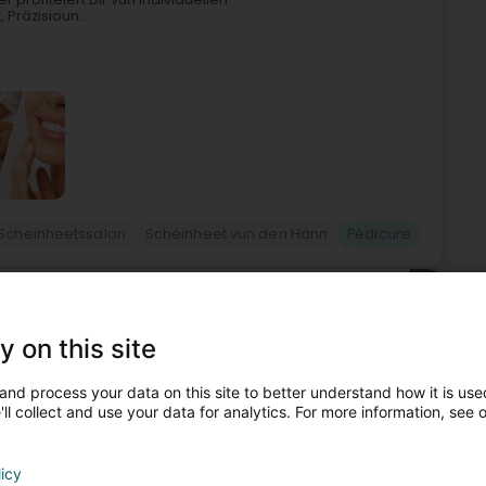
Präzisioun...
Scheinheetssalon
Schéinheet vun den Hänn
Pédicure
6
6,6 km
xembourg (Lëtzebuerg)
y on this site
and process your data on this site to better understand how it is used
y Potarjnikoff situé à Luxembourg, dans le quartier de
ll collect and use your data for analytics. For more information, see 
e 8h30 à 19h30, sur rendez-vous uniquement.Jérémy
licy