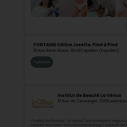
FONTAINE Céline Josette, Pied à Pied
18 Rue René Moes
L-8348
Capellen (Kapellen)
Route
Institut de Beauté La Vénus
81 Rue de Cessange
L-1320
Luxembou
L'Institut de Beauté "La Vénus" est considéré depui
beauté et le bien-être au Luxembourg. L'objectif de n