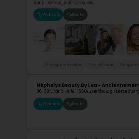
dans l'harmonie du corps, de...
Websäit
Route
Scheinheetssalon
Gesichtssoin
Equipemen
Néphelys Beauty By Lea - Anciennement
36-38 Grand-Rue
L-1660
Luxembourg (Lëtzebuer
Websäit
Route