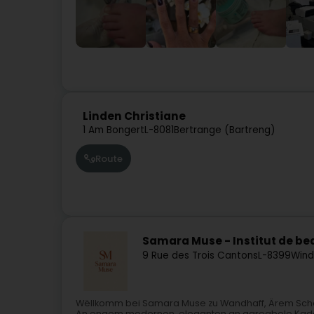
Linden Christiane
1 Am Bongert
L-8081
Bertrange (Bartreng)
Route
Samara Muse - Institut de be
9 Rue des Trois Cantons
L-8399
Wind
Wëllkomm bei Samara Muse zu Wandhaff, Ärem Schéin
An engem modernen, eleganten an agreabele Kader pr