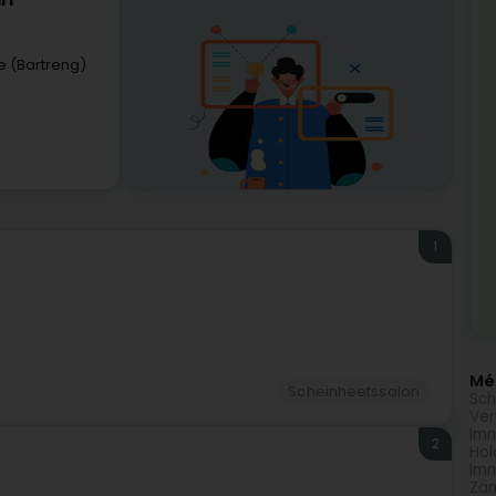
rl
e (Bartreng)
1
Méi
Scheinheetssalon
Sch
Ver
Imm
2
Hol
Imm
Zän