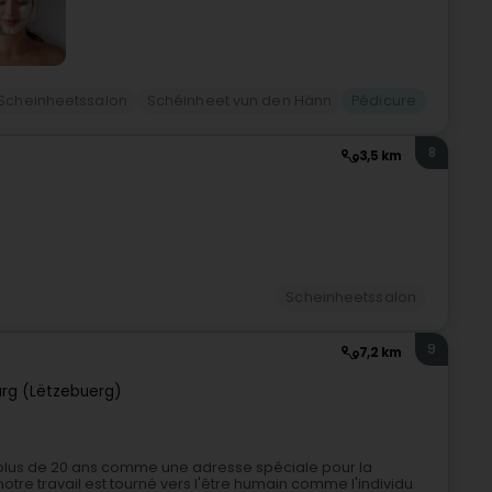
Scheinheetssalon
Schéinheet vun den Hänn
Pédicure
8
3,5 km
Scheinheetssalon
9
7,2 km
rg (Lëtzebuerg)
s plus de 20 ans comme une adresse spéciale pour la
otre travail est tourné vers l'être humain comme l'individu