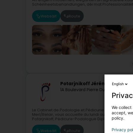
Schéinheetsbehandlungen, déi mat Professionalitéit, 
Websäit
Route
Potarjnikoff Jérémy
English
1A Boulevard Pierre Dupong
L-1430
Lu
Privac
We collect 
Le Cabinet de Podologie et Pédicurie Médicale Jérém
accept, we'
Merl/Belair, vous accueille du lundi au vendredi d
policy.
Potarjnikoff, Pédicure-Podologue Diplômé...
Privacy po
Websäit
Route