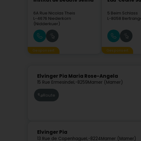
Institut de beauté Selma
Eau' Ceane Sà
6A Rue Nicolas Theis
5 Beim Schlass
L-4676
Niederkorn
L-8058
Bertrang
(Nidderkuer)
Gesponsert
Gesponsert
Elvinger Pia Maria Rose-Angela
15 Rue Ermesinde
L-8259
Mamer (Mamer)
Route
Elvinger Pia
13 Rue de Copenhague
L-8224
Mamer (Mamer)