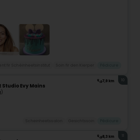
t fir Schéinheetsinstitut
Soin fir den Kierper
Pédicure
10
7,9 km
 Studio Evy Mains
g)
Scheinheetssalon
Gesichtssoin
Pédicure
11
8,3 km