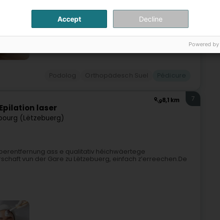
Accept
Decline
Powered by
Podolog
Orthopädesch Suel
Pédicure
7
8,1 km
Epilation laser
ourg (Lëtzebuerg)
oerentfernung ass e qualitativ héichwäertege
haft vun der Gare zu Lëtzebuerg, einfach z’erreechen.De