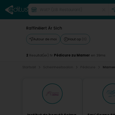
Raffinéiert Är Sich
Autour de moi
Haut op
(0)
2
Pédicure zu Mamer
Resultat(er) fir
en 39ms
Startsäit
Scheinheetssalon
Pédicure
Mame