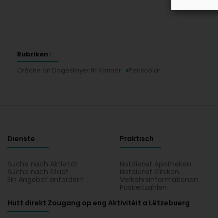
Rubriken :
Crèche an Dagesfoyer fir Kanner
Periscolar
Dienste
Praktisch
Suche nach Aktivität
Notdienst Apotheken
Suche nach Stadt
Notdienst Kliniken
Ein Angebot anfordern
Verkehrsinformationen
Postleitzahlen
Hutt direkt Zougang op eng Aktivitéit a Lëtzebuerg