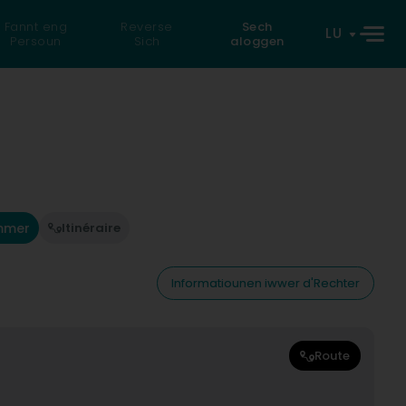
Fannt eng
Reverse
Sech
LU
Persoun
Sich
aloggen
mmer
Itinéraire
Informatiounen iwwer d'Rechter
Route