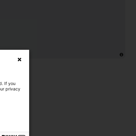
. If you
our privacy