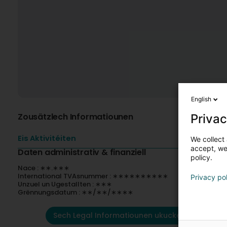
English
Zousätzlech Informatiounen
Privac
Eis Aktivitéiten
We collect 
accept, we'
Daten administrativ & finanziell
policy.
Nace : ∗∗.∗∗∗
International TVAsnummer : ∗∗∗∗∗∗∗∗∗∗
Privacy po
Unzuel un Ugestallten : ∗∗∗
Grënnungsdatum : ∗∗/∗∗/∗∗∗∗
Sech Legal Informatiounen ukucken