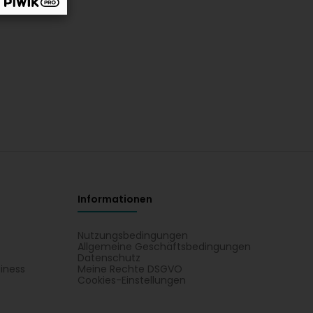
Informationen
Nutzungsbedingungen
Allgemeine Geschäftsbedingungen
Datenschutz
iness
Meine Rechte DSGVO
t
Cookies-Einstellungen