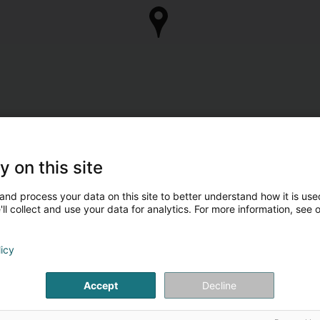
y on this site
and process your data on this site to better understand how it is used
ll collect and use your data for analytics. For more information, see 
licy
Accept
Decline