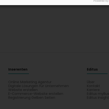
Powered by
Inserenten
Editus
Online Marketing Agentur
Über
Digitale Lösungen für Unternehmen
Kontakt
Website erstellen
Karriere
E-Commerce-Website erstellen
Editus myBus
Registrierung Gelben Seiten
Editus Insigh