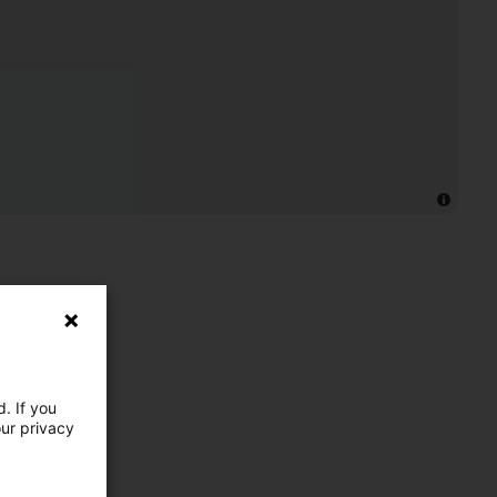
. If you
our privacy