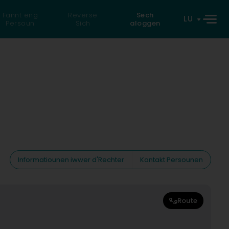
Fannt eng
Reverse
Sech
LU
Persoun
Sich
aloggen
Informatiounen iwwer d'Rechter
Kontakt Persounen
Route