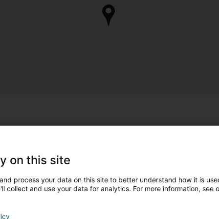
y on this site
and process your data on this site to better understand how it is used
ll collect and use your data for analytics. For more information, see 
licy