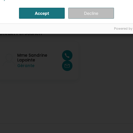
Accept
Decline
Powered by
ontakt Persounen
Mme Sandrine
Lapointe
Gérante