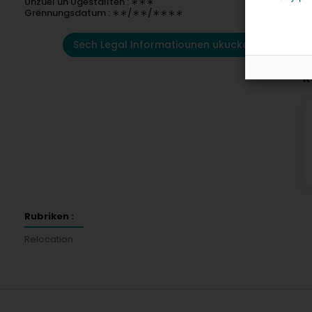
Unzuel un Ugestallten : ∗∗∗
Grënnungsdatum : ∗∗/∗∗/∗∗∗∗
Sech Legal Informatiounen ukucken
K
Rubriken :
Relocation