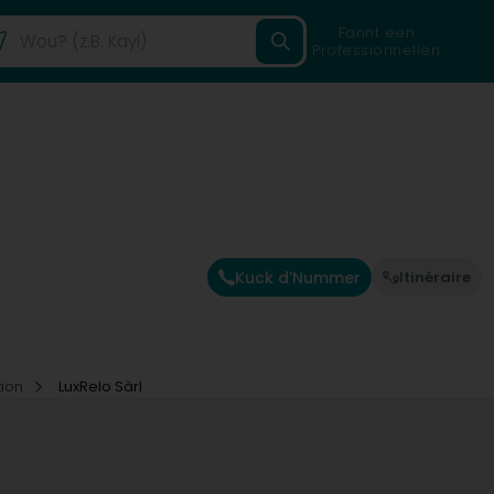
Fannt een
Professionnellen
Kuck d'Nummer
Itinéraire
tion
LuxRelo Sàrl