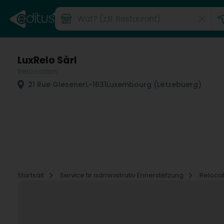
LuxRelo Sàrl
Relocation
21 Rue Glesener
L-1631
Luxembourg (Lëtzebuerg)
Startsäit
Service fir administrativ Ënnerstëtzung
Reloca