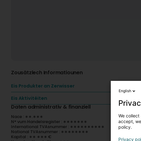
Zousätzlech Informatiounen
Eis Produkter an Zerwisser
English
Eis Aktivitéiten
Privac
Daten administrativ & finanziell
We collect 
Nace : ∗∗.∗∗∗
accept, we'
N° vum Handelsregister : ∗∗∗∗∗∗∗
International TVAsnummer : ∗∗∗∗∗∗∗∗∗∗
policy.
National TVAsnummer : ∗∗∗∗∗∗∗∗
Kapital : ∗∗ ∗∗∗ €
Privacy po