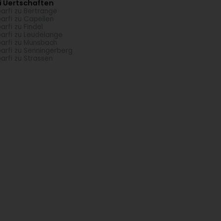
i Uertschaften
arfi zu Bertrange
arfi zu Capellen
arfi zu Findel
arfi zu Leudelange
arfi zu Munsbach
arfi zu Senningerberg
arfi zu Strassen