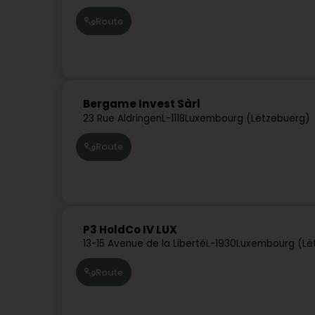
Route
Bergame Invest Sàrl
23 Rue Aldringen
L-1118
Luxembourg (Lëtzebuerg)
Route
P3 HoldCo IV LUX
13-15 Avenue de la Liberté
L-1930
Luxembourg (Lë
Route