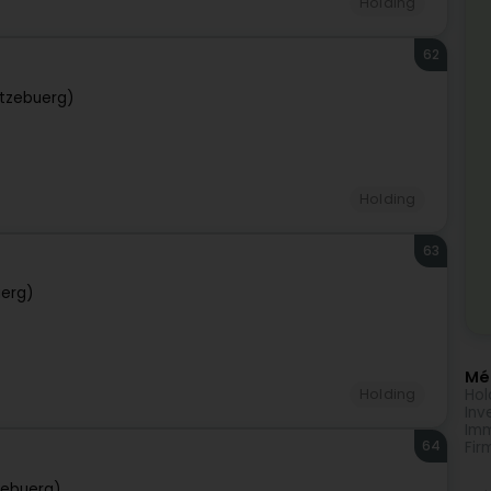
Holding
62
tzebuerg)
Holding
63
uerg)
Méi
Hol
Holding
Inv
Imm
64
Fir
zebuerg)