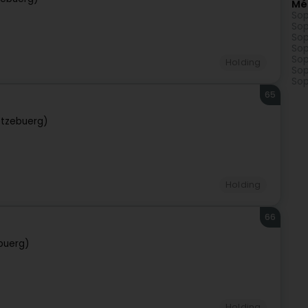
Mé
Sop
Sop
Sop
Sop
Sop
Holding
Sop
Sop
65
ëtzebuerg)
Holding
66
buerg)
Holding