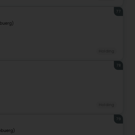
77
buerg)
Holding
78
Holding
79
ebuerg)