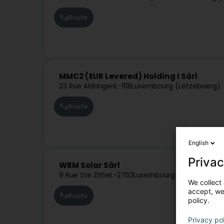
Route
MMC2 (EUR Levered) Holding I Sàrl
23 Rue Aldringen
L-1118
Luxembourg (Lëtzebuerg)
Route
English
Privac
WRM Solar Sàrl
9 Rue Ste Zithe
L-2763
Luxembourg (Lëtzebuerg)
We collect 
accept, we'
Route
policy.
Privacy po