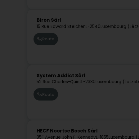
Biron Sàrl
15 Rue Edward Steichen
L-2540
Luxembourg (Lëtz
Route
System Addict Sàrl
52 Rue Charles-Quint
L-2380
Luxembourg (Lëtzeb
Route
HECF Noortse Bosch Sàrl
35F Avenue John F. Kennedy
L-1855
Luxembourg (