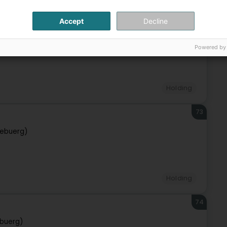
Accept
Decline
72
g)
Powered by
Holding
73
zebuerg)
Holding
74
buerg)