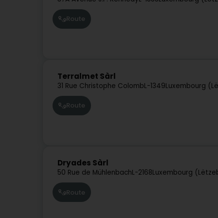
Route
Terralmet Sàrl
31 Rue Christophe Colomb
L-1349
Luxembourg (L
Route
Dryades Sàrl
50 Rue de Mühlenbach
L-2168
Luxembourg (Lëtze
Route