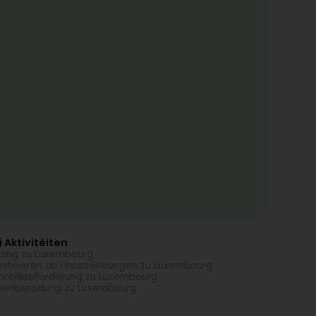
 Aktivitéiten
ding zu Luxembourg
esteieren an Finanzéierungen zu Luxembourg
obilienförderung zu Luxembourg
menberodung zu Luxembourg