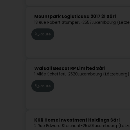
Mountpark Logistics EU 2017 21 Sàrl
18 Rue Robert Stumper
L-2557
Luxembourg (Lëtze
Route
Walsall Bescot RP Limited Sàrl
1 Allée Scheffer
L-2520
Luxembourg (Lëtzebuerg)
Route
KKR Home Investment Holdings Sàrl
2 Rue Edward Steichen
L-2540
Luxembourg (Lëtz