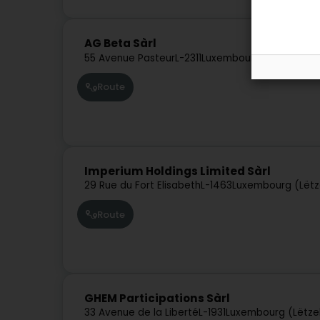
AG Beta Sàrl
55 Avenue Pasteur
L-2311
Luxembourg (Lëtzebuer
Route
Imperium Holdings Limited Sàrl
29 Rue du Fort Elisabeth
L-1463
Luxembourg (Lët
Route
GHEM Participations Sàrl
33 Avenue de la Liberté
L-1931
Luxembourg (Lëtze