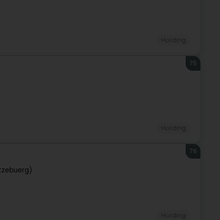
Holding
75
Holding
76
tzebuerg)
Holding