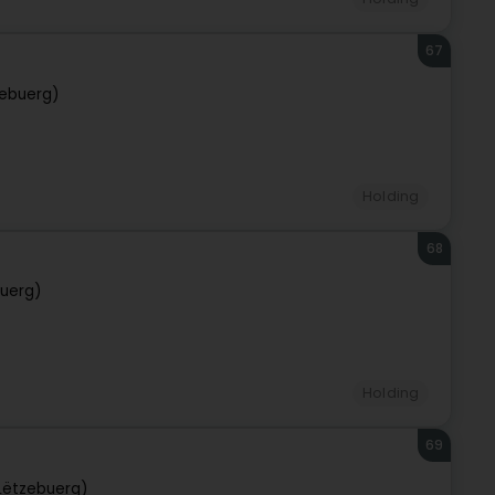
67
ebuerg)
Holding
68
uerg)
Holding
69
Lëtzebuerg)