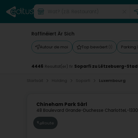
Raffinéiert Är Sich
Autour de moi
Top bewäert
Parking
(1)
4446
Soparfi zu Lëtzebuerg-Stad
Resultat(er) fir
Startsäit
Holding
Soparfi
Luxembourg
Chineham Park Sàrl
48 Boulevard Grande-Duchesse Charlotte
L-1330
Route