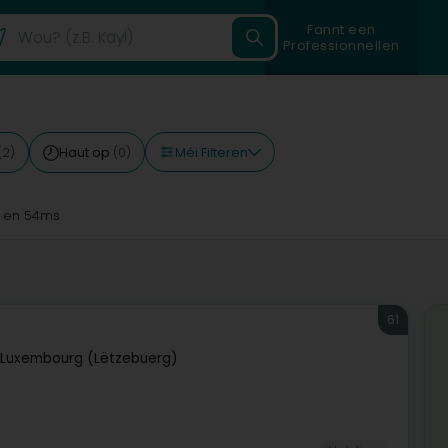
Fannt een
Professionnellen
Méi Filteren
Haut op
(2)
(0)
en 54ms
61
Luxembourg (Lëtzebuerg)