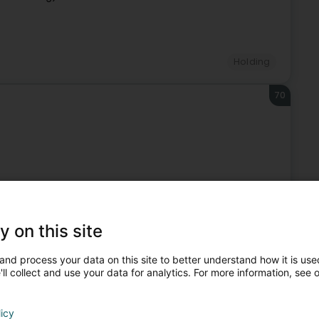
Holding
70
Holding
71
y on this site
and process your data on this site to better understand how it is used
ll collect and use your data for analytics. For more information, see 
licy
Holding