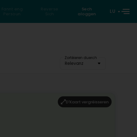
Fannt eng
Reverse
Sech
LU
Persoun
Sich
aloggen
Zortéieren duerch
Relevanz
D'Kaart vergréisseren