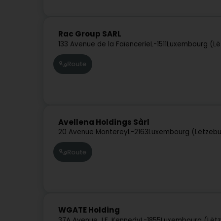
Rac Group SARL
133 Avenue de la Faïencerie
L-1511
Luxembourg (Lë
Route
Avellena Holdings Sàrl
20 Avenue Monterey
L-2163
Luxembourg (Lëtzeb
Route
WGATE Holding
37A Avenue J.F. Kennedy
L-1855
Luxembourg (Lët