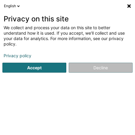
English
LU
Privacy on this site
We collect and process your data on this site to better
Raffinéiert Är Sich
understand how it is used. If you accept, we'll collect and use
your data for analytics. For more information, see our privacy
Autour de moi
Top bewäert
Online-Accès
(5)
(8)
policy.
47
Bannenarchitektur zu Lëtzebuerg-Stad
Resultat(er) fir
Privacy policy
en 52ms
Accept
Decline
Startsäit
Architekten
Bannenarchitektur
Luxembourg
21
Jean PETIT Architectes
11 Avenue du Bois
L-1251
OAI
Luxembourg (Lëtzebuerg)
Le bureau d'architecture Jean Petit est composé de 9
Architectes diplômés, 6 Ingénieurs et techniciens, 3
Personnels administratifs.