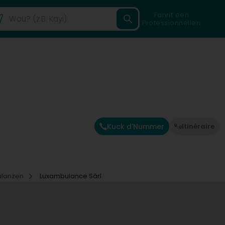
Fannt een
Professionnellen
Kuck d'Nummer
Itinéraire
lanzen
Luxambulance Sàrl