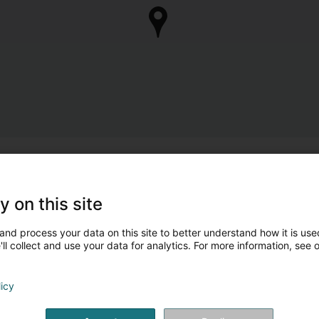
y on this site
and process your data on this site to better understand how it is used
ll collect and use your data for analytics. For more information, see 
licy