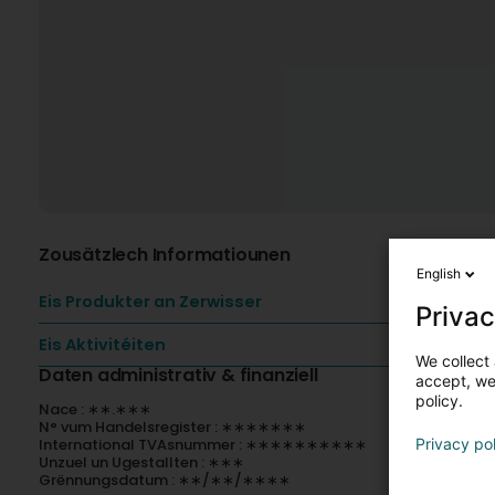
Zousätzlech Informatiounen
English
Eis Produkter an Zerwisser
Privac
Eis Aktivitéiten
We collect 
Daten administrativ & finanziell
accept, we'
policy.
Nace : ∗∗.∗∗∗
N° vum Handelsregister : ∗∗∗∗∗∗∗
International TVAsnummer : ∗∗∗∗∗∗∗∗∗∗
Privacy po
Unzuel un Ugestallten : ∗∗∗
Grënnungsdatum : ∗∗/∗∗/∗∗∗∗