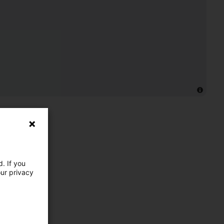
. If you
our privacy