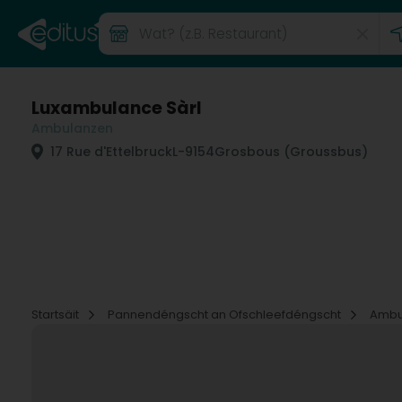
Luxambulance Sàrl
Ambulanzen
17 Rue d'Ettelbruck
L-9154
Grosbous (Groussbus)
Startsäit
Pannendéngscht an Ofschleefdéngscht
Ambu