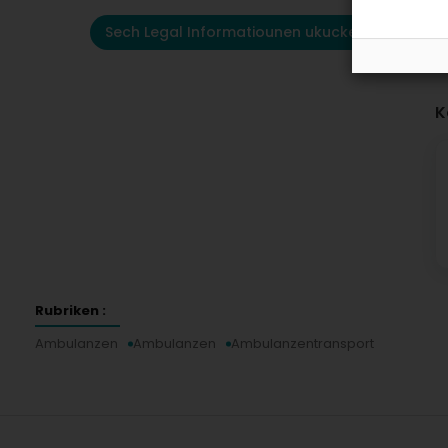
Sech Legal Informatiounen ukucken
K
Rubriken :
Ambulanzen
Ambulanzen
Ambulanzentransport