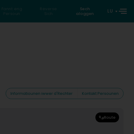
Fannt eng
Reverse
Sech
LU
Persoun
Sich
aloggen
Informatiounen iwwer d'Rechter
Kontakt Persounen
Route