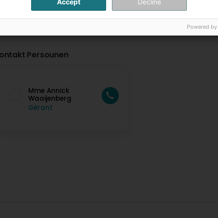
Accept
Decline
Powered by
ontakt Persounen
Mme Annick
Waaijenberg
Gérant