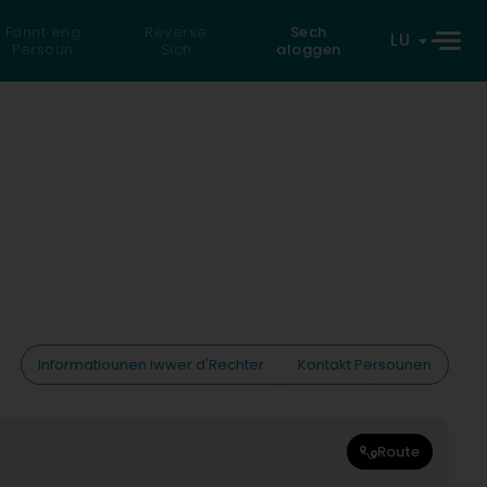
Fannt eng
Reverse
Sech
LU
Persoun
Sich
aloggen
Informatiounen iwwer d'Rechter
Kontakt Persounen
Route