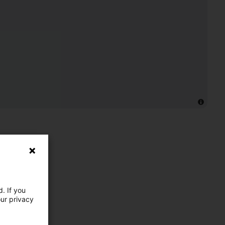
. If you
our privacy