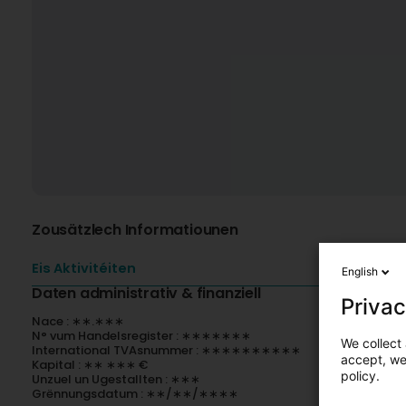
Zousätzlech Informatiounen
Eis Aktivitéiten
English
Daten administrativ & finanziell
Privac
Nace : ∗∗.∗∗∗
N° vum Handelsregister : ∗∗∗∗∗∗∗
We collect 
International TVAsnummer : ∗∗∗∗∗∗∗∗∗∗
accept, we'
Kapital : ∗∗ ∗∗∗ €
policy.
Unzuel un Ugestallten : ∗∗∗
Grënnungsdatum : ∗∗/∗∗/∗∗∗∗