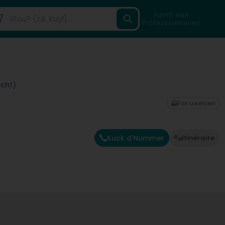
Fannt een
Professionnellen
echt)
Fax uweisen
Kuck d'Nummer
Itinéraire