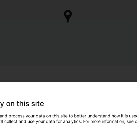
y on this site
and process your data on this site to better understand how it is used
ll collect and use your data for analytics. For more information, see 