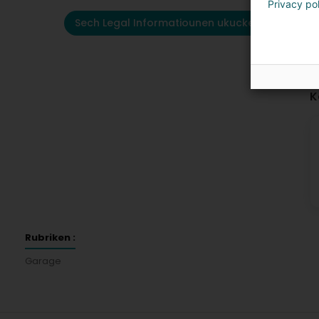
Privacy po
Sech Legal Informatiounen ukucken
K
Rubriken :
Garage