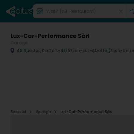
Lux-Car-Performance Sàrl
Garage
48 Rue Jos Kieffer
L-4176
Esch-sur-Alzette (Esch-Uelz
Startsäit
Garage
Lux-Car-Performance Sàrl