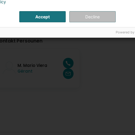
licy
Accept
Decline
Powered by
ontakt Persounen
M. Mario Viera
Gérant