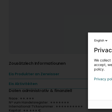
English
Privac
We collect 
Zousätzlech Informatiounen
accept, we'
policy.
Eis Produkter an Zerwisser
Privacy po
Eis Aktivitéiten
Daten administrativ & finanziell
Nace : ∗∗.∗∗∗
N° vum Handelsregister : ∗∗∗∗∗∗∗
International TVAsnummer : ∗∗∗∗∗∗∗∗∗∗
Kapital : ∗∗ ∗∗∗ €