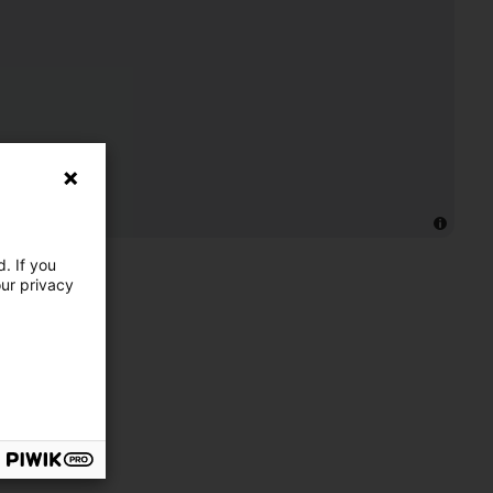
. If you
our privacy