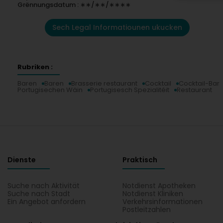
Grënnungsdatum : ∗∗/∗∗/∗∗∗∗
Sech Legal Informatiounen ukucken
Rubriken :
Baren
Baren
Brasserie restaurant
Cocktail
Cocktail-Bar
Portugisechen Wäin
Portugisesch Spezialitéit
Restaurant
Dienste
Praktisch
Suche nach Aktivität
Notdienst Apotheken
Suche nach Stadt
Notdienst Kliniken
Ein Angebot anfordern
Verkehrsinformationen
Postleitzahlen