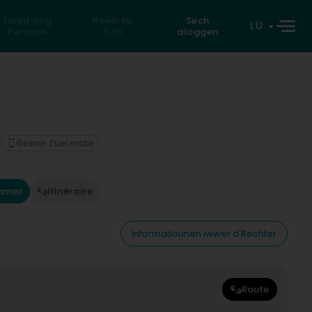
Fannt eng
Reverse
Sech
LU
Persoun
Sich
aloggen
Gesinn Zuel mobil
mmer
Itinéraire
Informatiounen iwwer d'Rechter
Route