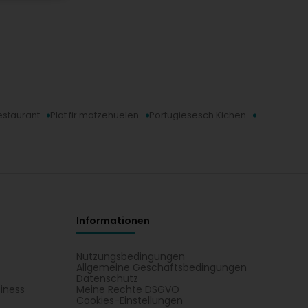
estaurant
Plat fir matzehuelen
Portugiesesch Kichen
Informationen
Nutzungsbedingungen
Allgemeine Geschäftsbedingungen
Datenschutz
iness
Meine Rechte DSGVO
t
Cookies-Einstellungen