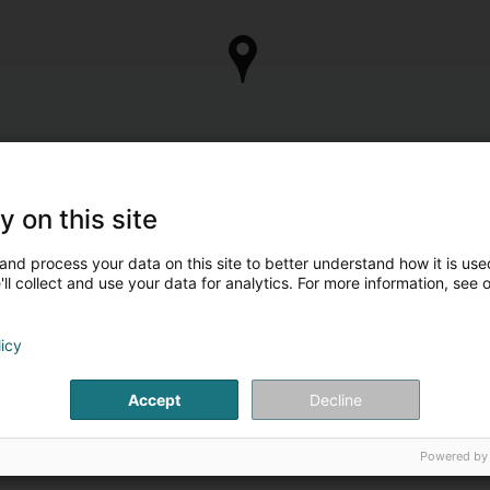
y on this site
and process your data on this site to better understand how it is used
ll collect and use your data for analytics. For more information, see 
licy
Accept
Decline
Powered by