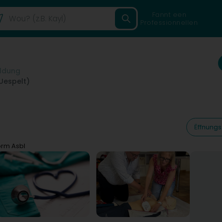
Fannt een
Professionnellen
ildung
Uespelt)
Ëffnungs
orm Asbl