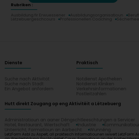
Rubriken :
Ausbildung fir Erwuessener
Ausbildungsorganisatioun
Beruf
Lëtzebuergeschcours
Professionellen Coaching
Sécherhee
Dienste
Praktisch
Suche nach Aktivität
Notdienst Apotheken
Suche nach Stadt
Notdienst Kliniken
Ein Angebot anfordern
Verkehrsinformationen
Postleitzahlen
Hutt direkt Zougang op eng Aktivitéit a Lëtzebuerg
Administratioun an aaner Déngschtleeschtungen a Servicer
Hotel, Restaurant, Wiertschaft
Industrie
Kommunikatioun
Unterricht, Formatioun an Aarbecht
Wunnéng
LetzForm Asbl zu Aspelt, all praktesch Informatiounen iwwert LetzForm As
an Weiderbildung, Eischt-Hëllef Cours, Formatioun op der Aarbechtspla