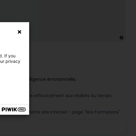
. If you
our privacy
echnique et intelligence émotionnelle,
’hui.
ue
vous prépare efficacement aux réalités du terrain,
cessibles sur notre site internet - page "Nos Formations"