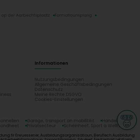
 op der Aarbechtsplaatz
Formatiounsplang
Informationen
Nutzungsbedingungen
Allgemeine Geschäftsbedingungen
Datenschutz
iness
Meine Rechte DSGVO
t
Cookies-Einstellungen
ionnellen
Garage, transport an mobilitéit
Handel
sondheet
Privatsecteur
Schéinheet, Sport a Wellness
usbildung fir Erwuessener, Ausbildungsorganisatioun, Beruflech Ausbildung
cherheetsformatioun, Sproochtraining. Situéiert Äre Kontakt LetzForm