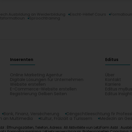
lech Ausbildung an Weiderbildung
Eischt-Hëllef Cours
Formatioun
tsformatioun
Sproochtraining
Inserenten
Editus
Online Marketing Agentur
Über
Digitale Lösungen für Unternehmen
Kontakt
Website erstellen
Karriere
E-Commerce-Website erstellen
Editus myBus
Registrierung Gelben Seiten
Editus Insigh
Bank, Finanz, Versécherung
Déngschtleeschtung fir Profess
 an Multimedia
Kultur, Fräizäit a Turissem
Medezin an Ge
bl : Ëffnungszäiten, Telefon, Adress. All Aktivitéite vun LetzForm Asbl : A
atz, Formatiounsplang, Lëtzebuergeschcours, Professionellen Coaching, Sé