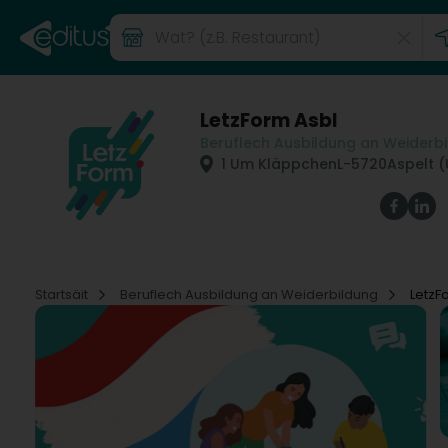
LetzForm Asbl
Beruflech Ausbildung an Weiderb
1 Um Kläppchen
L-5720
Aspelt (
Startsäit
Beruflech Ausbildung an Weiderbildung
LetzF