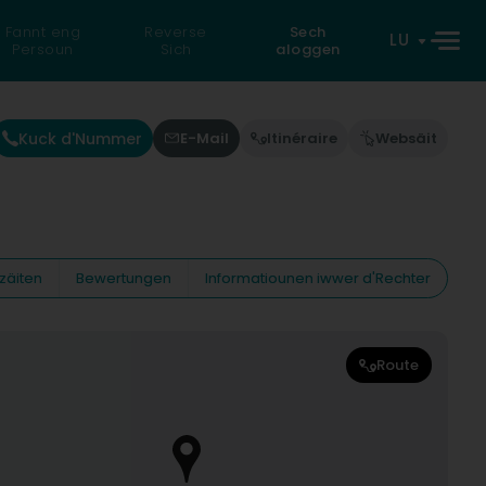
Fannt eng
Reverse
Sech
LU
Persoun
Sich
aloggen
Kuck d'Nummer
E-Mail
Itinéraire
Websäit
zäiten
Bewertungen
Informatiounen iwwer d'Rechter
Route