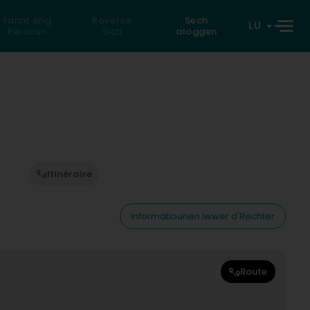
Fannt eng
Reverse
Sech
LU
Persoun
Sich
aloggen
Itinéraire
Informatiounen iwwer d'Rechter
Route