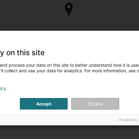
y on this site
and process your data on this site to better understand how it is used
ll collect and use your data for analytics. For more information, see 
licy
Accept
Decline
Powered by