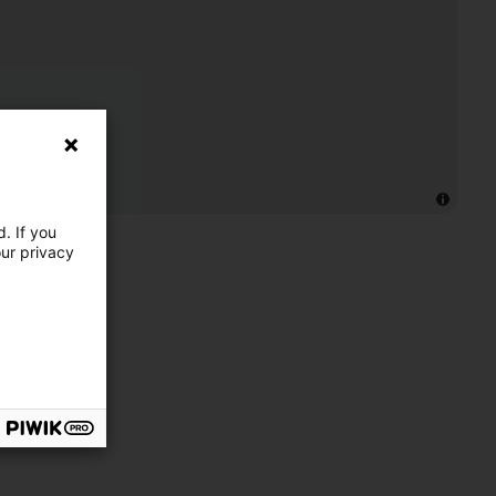
. If you
our privacy