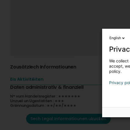
English
Privac
We collect 
Zousätzlech Informatiounen
accept, we'
policy.
Eis Aktivitéiten
Privacy po
Daten administrativ & finanziell
N° vum Handelsregister : ∗∗∗∗∗∗∗
Unzuel un Ugestallten : ∗∗∗
Grënnungsdatum : ∗∗/∗∗/∗∗∗∗
Sech Legal Informatiounen ukucken