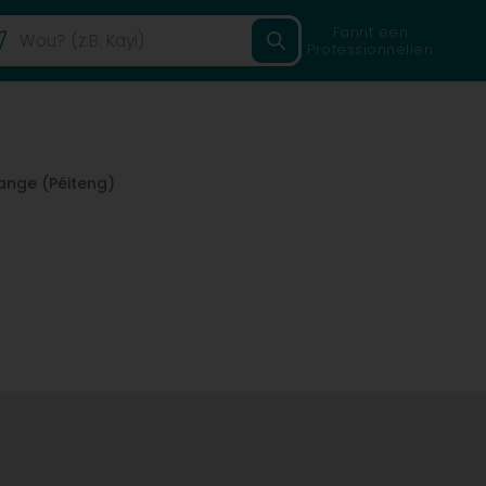
Fannt een
Professionnellen
ange (Péiteng)