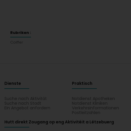
Rubriken :
Coiffer
Dienste
Praktisch
Suche nach Aktivität
Notdienst Apotheken
Suche nach Stadt
Notdienst Kliniken
Ein Angebot anfordern
Verkehrsinformationen
Postleitzahlen
Hutt direkt Zougang op eng Aktivitéit a Lëtzebuerg