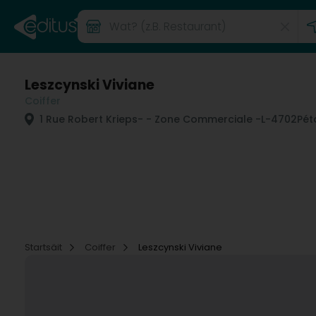
Leszcynski Viviane
Coiffer
1 Rue Robert Krieps
- - Zone Commerciale -
L-4702
Pét
Startsäit
Coiffer
Leszcynski Viviane