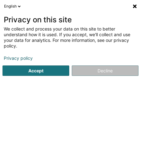
English
LU
Privacy on this site
We collect and process your data on this site to better
Les bisons Futés, Eclaireurs et
understand how it is used. If you accept, we'll collect and use
Eclaireuses de la la Commune de
your data for analytics. For more information, see our privacy
Frisange
policy.
Sportsveräiner
Privacy policy
12A Rue de Mondorf
L-5750
Frisange (Fréiseng)
Accept
Decline
Fax uweisen
Gesinn Zuel mobil
Kuck d'Nummer
Itinéraire
Startsäit
Sportsveräiner
Les bisons Futés, Eclaireurs et E