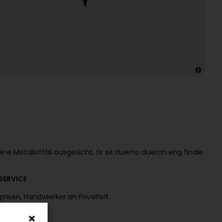
ne Metalloffäll ausgeriicht, fir se duerno duerch eng finale
SERVICE
isen, Handwierker an Privatleit.