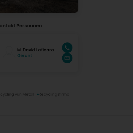
ontakt Persounen
M. David Laficara
Gérant
cycling vun Metall
Recyclingsfirma