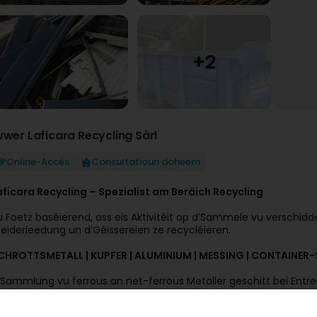
wwer Laficara Recycling Sàrl
Online-Accès
Consultatioun doheem
aficara Recycling – Spezialist am Beräich Recycling
u Foetz baséierend, ass eis Aktivitéit op d’Sammele vu verschidde
eiderleedung un d’Géissereien ze recycléieren.
CHROTTSMETALL | KUPFER | ALUMINIUM | MESSING | CONTAINER-
'Sammlung vu ferrous an net-ferrous Metaller geschitt bei Entrepr
ir grouss Quantitéiten stinn Container zur Verfügung.