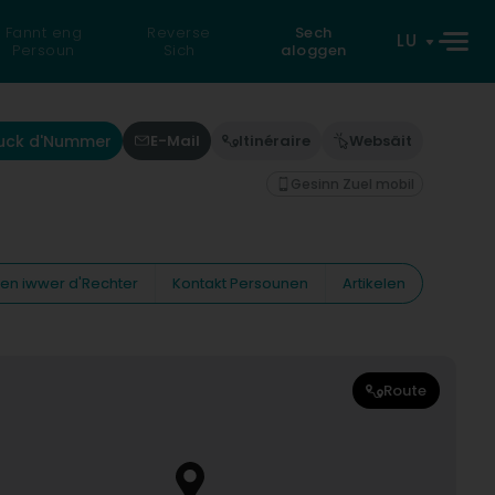
Fannt eng
Reverse
Sech
LU
Persoun
Sich
aloggen
uck d'Nummer
E-Mail
Itinéraire
Websäit
Gesinn Zuel mobil
nen iwwer d'Rechter
Kontakt Persounen
Artikelen
Route