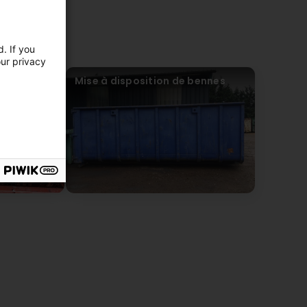
 beweegen.
. If you
our privacy
n ferreux :
Mise à disposition de bennes
iton