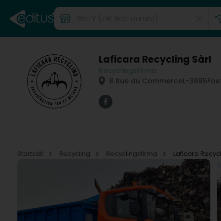
Laficara Recycling Sàrl
Recyclingsfirma
8 Rue du Commerce
L-3895
Foet
Startsäit
Recycling
Recyclingsfirma
Laficara Recycl