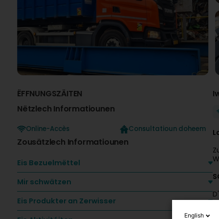
ËFFNUNGSZÄITEN
I
Nëtzlech Informatiounen
Online-Accès
Consultatioun doheem
L
Zousätzlech Informatiounen
Z
W
Eis Bezuelmëttel
S
Mir schwätzen
D
Eis Produkter an Zerwisser
F
English