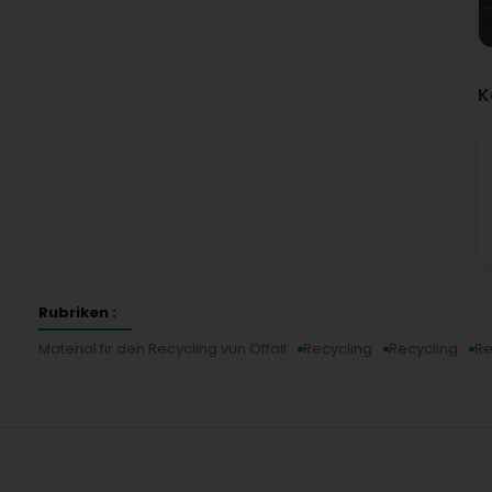
K
Rubriken :
Material fir den Recycling vun Offall
Recycling
Recycling
Re