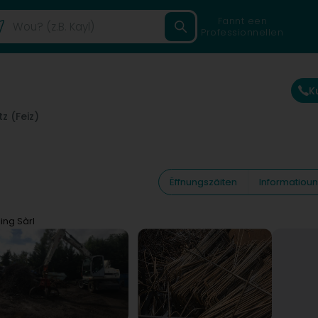
Fannt een
Professionnellen
K
z (Feiz)
Ëffnungszäiten
Informatiou
ing Sàrl