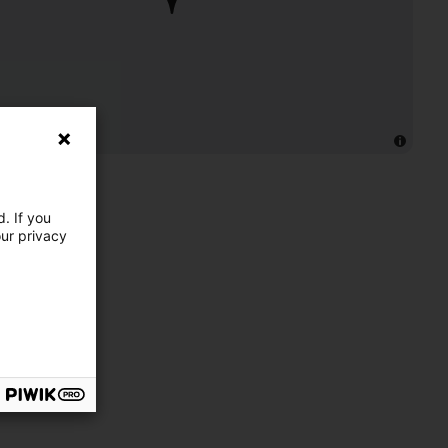
. If you
 domicile :
our privacy