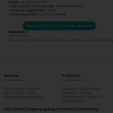
Ëmsaz : ∗ ∗∗∗ ∗∗∗ €
International TVAsnummer : ∗∗∗∗∗∗∗∗∗∗
Unzuel un Ugestallten : ∗∗∗
Grënnungsdatum : ∗∗/∗∗/∗∗∗∗
Sech Legal Informatiounen ukucken
Rubriken :
Gesichtssoin
Medizinesch Pédicure
Pédicure
Pedikür Do
Dienste
Praktisch
Suche nach Aktivität
Notdienst Apotheken
Suche nach Stadt
Notdienst Kliniken
Ein Angebot anfordern
Verkehrsinformationen
Postleitzahlen
Hutt direkt Zougang op eng Aktivitéit a Lëtzebuerg