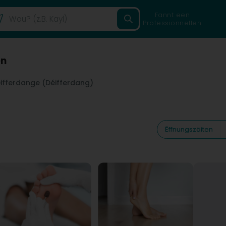
Fannt een
Professionnellen
en
ifferdange (Déifferdang)
Ëffnungszäiten