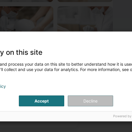
y on this site
wwer L'Institut Elisabeth Mergen
and process your data on this site to better understand how it is used
'Institut Elisabeth Mergen vous propose de la pédicure médicale à
ll collect and use your data for analytics. For more information, see 
rise de rendez-vous de 8h00 à 20h00 du lundi au vendredi.
ontakt Persounen
licy
Accept
Decline
Mme Elisabeth
Mergen
Gérante
Powered by