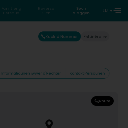
Fannt eng
Reverse
Sech
LU
Persoun
Sich
aloggen
Kuck d'Nummer
Itinéraire
Informatiounen iwwer d'Rechter
Kontakt Persounen
Route