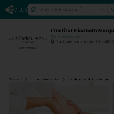
L'Institut Elisabeth Merg
Scheinheetssalon
2a Avenue de la Liberté
L-4601
D
Startsäit
Scheinheetssalon
L'Institut Elisabeth Mergen