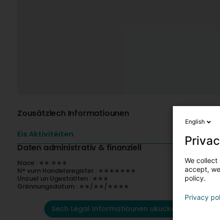
Zousätzlech Informatiounen
English
Eis Aktivitéiten
Privac
Daten administrativ & finanziell
We collect 
Nace : ∗∗.∗∗∗
accept, we'
N° vum Handelsregister : ∗∗∗∗∗∗∗
Unzuel un Ugestallten : ∗∗∗
policy.
Grënnungsdatum : ∗∗/∗∗/∗∗∗∗
Privacy po
Sech Legal Informatiounen ukucken