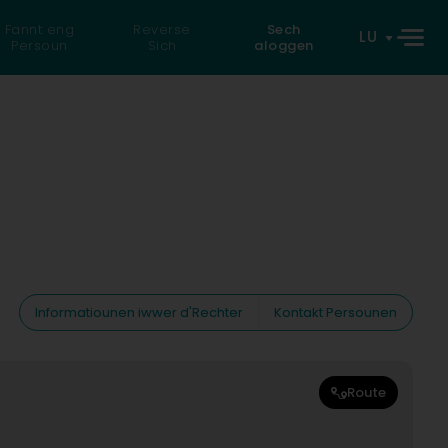
Fannt eng
Reverse
Sech
LU
Persoun
Sich
aloggen
Informatiounen iwwer d'Rechter
Kontakt Persounen
Route