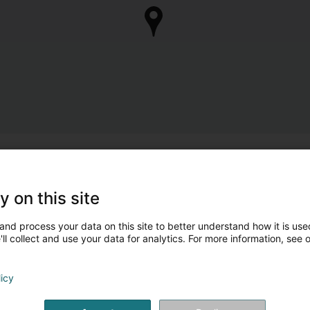
y on this site
and process your data on this site to better understand how it is used
ll collect and use your data for analytics. For more information, see 
licy