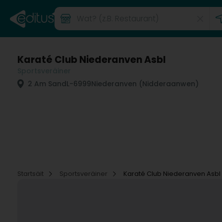
Karaté Club Niederanven Asbl
Sportsveräiner
2 Am Sand
L-6999
Niederanven (Nidderaanwen)
Startsäit
Sportsveräiner
Karaté Club Niederanven Asbl