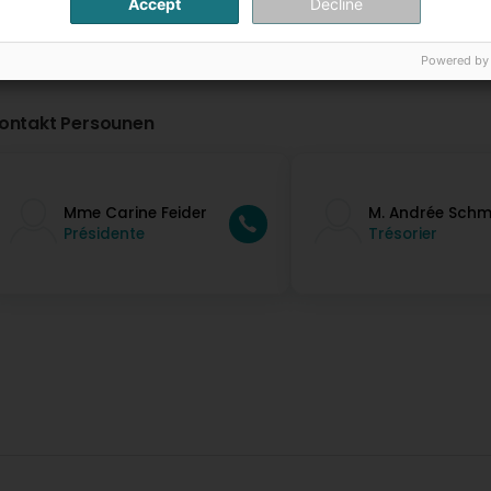
Accept
Decline
Powered by
ontakt Persounen
Mme Carine Feider
M. Andrée Schm
Présidente
Trésorier