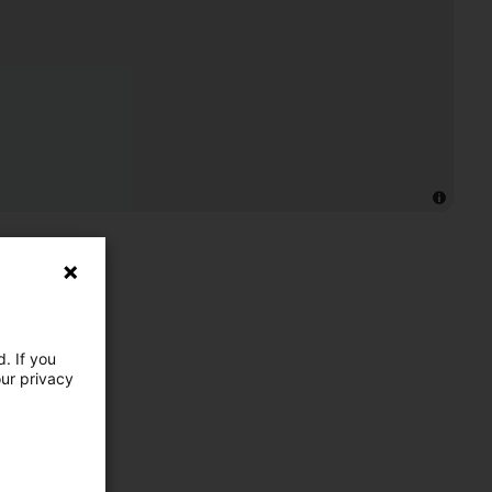
. If you
our privacy