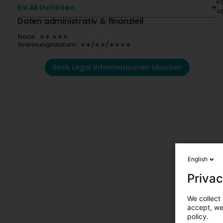
P
Eis Aktivitéiten
v
Daten administrativ & finanziell
Nace : ∗∗.∗∗∗
Grënnungsdatum : ∗∗/∗∗/∗∗∗∗
Sech Legal Informatiounen ukucken
English
Privac
We collect 
accept, we'
policy.