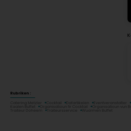
K
Rubriken :
Catering Metzler
Cocktail
Dafartikelen
Eventveranstalter
Kaalen Buffet
Organisatioun fir Cocktail
Organisatioun vun 
Traiteur Doheem
Traiteursservice
Wuarmen Buffet