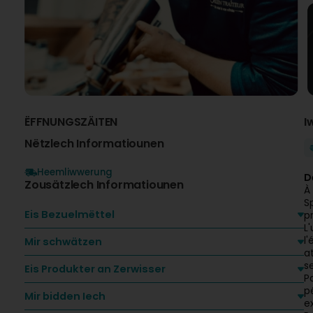
ËFFNUNGSZÄITEN
I
Nëtzlech Informatiounen
Heemliwwerung
D
Zousätzlech Informatiounen
À
S
Eis Bezuelmëttel
p
L
l
Mir schwätzen
a
s
Eis Produkter an Zerwisser
P
p
Mir bidden Iech
e