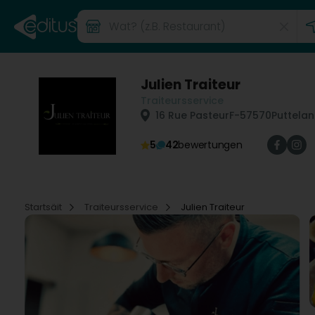
Julien Traiteur
Traiteursservice
16 Rue Pasteur
F-57570
Puttelan
5
42
bewertungen
Startsäit
Traiteursservice
Julien Traiteur