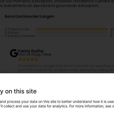
our vos moments d'exception, choisissez l'excellence culinaire de
os événements en des instants gourmands d'exception.
Benotzerbewäertungen
4 Stären a méi
3 Stären
2 Stären a manner
Fanny Duthe
Virun 24 Daag / Deeg
(Translated by Google) We hired Julien for our wedding re
and 130 for the drinks reception. Even during the tasting 
had no doubt about the drinks reception and wedding mea
nothing but positive feedback from our guests, some of w
In addition to being delicious, the food was sublime! Juli
accommodating to us and our guests (and to the sometim
y on this site
them!). Julien even fulfilled our wish for a champagne founta
are looking for a friendly and high-quality caterer, don't h
Nous avons fait appel à Julien pour notre mariage pour 11
and process your data on this site to better understand how it is used
lors de la dégustation à domicile nous avons passé un su
ll collect and use your data for analytics. For more information, see 
doute sur le von d'honneur et repas de mariage. Et pour s
retours de nos invités dont certains nous ont dit n'avoir 