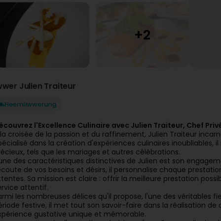
wwer Julien Traiteur
Heemliwwerung
écouvrez l'Excellence Culinaire avec
Julien Traiteur
, Chef Priv
 la croisée de la passion et du raffinement, Julien Traiteur incarn
pécialisé dans la création d'expériences culinaires inoubliables,
récieux, tels que les mariages et autres célébrations.
'une des caractéristiques distinctives de Julien est son engageme
'écoute de vos besoins et désirs, il personnalise chaque prestat
ttentes. Sa mission est claire : offrir la meilleure prestation poss
ervice attentif.
armi les nombreuses délices qu'il propose, l'une des véritables fi
ériode festive, il met tout son savoir-faire dans la réalisation de 
xpérience gustative unique et mémorable.