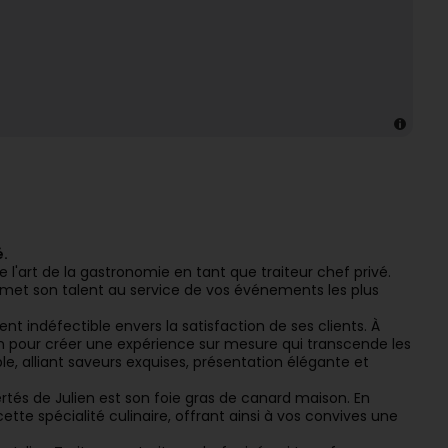
é.
e l'art de la gastronomie en tant que traiteur chef privé.
 il met son talent au service de vos événements les plus
nt indéfectible envers la satisfaction de ses clients. À
ion pour créer une expérience sur mesure qui transcende les
ible, alliant saveurs exquises, présentation élégante et
ertés de Julien est son foie gras de canard maison. En
cette spécialité culinaire, offrant ainsi à vos convives une