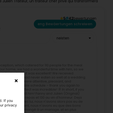
 Julien Traiteur, un traiteur chef privé qui transformera
5
42
bewertungen
eng Bewäertungen schreiwen
neisten
ception, which catered for 110 people for the meal
at our home, we had a wonderful time with him, so we
l. And indeed, it was excellent! We received
hom said they had never eaten so well at a wedding.
en and his team were attentive, pleasant, and
es unpredictable schedule – thank you again to
in, and the effect was incredible! 🥂 In short, if you
esitate to contact him! Fanny and Julien (Original)
0 personnes au repas et 130 au vin d'honneur. Deja
. If you
per moment avec lui, nous n'avons alors pas eu de
our privacy
ûr c'était excellent, nous n'avons eu que des bons
jamais aussi bien mangé à un mariage, et en plus