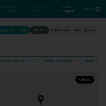
Fannt eng
Reverse
Sech
LU
Persoun
Sich
aloggen
Kuck d'Nummer
E-Mail
Itinéraire
Mariage.net
tiounen iwwer d'Rechter
Kontakt Persounen
Artikelen
Route