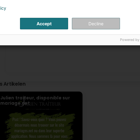
d'être bon c'était sublime ! Julien et son équipe ont été à
invités (et au programme pas toujours à l'heure encore m
licy
d'avoir une fontaine de champagne et le rendu était incroy
agréable et de qualité, n'hésitez pas à le contacter ! Fanny
Accept
Decline
ilona rogala
Virun 26 Daag / Deeg
1
2
...
Powered by
(Translated by Google) Excellent caterer, I highly recomme
and elegant presentation. Julien was very flexible, and co
value for money was truly outstanding. Thank you again for t
je recommande vivement ! Tout était très bon, avec une pré
d’une grande flexibilité et la communication a été au top du
très bien. Merci encore pour cette belle prestation!
is Artikelen
Anthony Sekutowski
Virun 2 Mount / Méint
Julien traiteur, disponible sur
mariage.net
Nous avons fait appel à Julien pour notre mariage. Nous 
servis du vin d'honneur jusqu'au dessert. Julien est qqn 
cuisinier! Nous n'avons aucun regret de l'avoir choisi p
pouvons également le remercier pour la logistique apporté
pour le service. Encore merci pour cette entière satisfac
hired Julien for our wedding. We received nothing but com
reception to dessert. Julien is professional, efficient, an
regrets about choosing him to be part of our special day. 