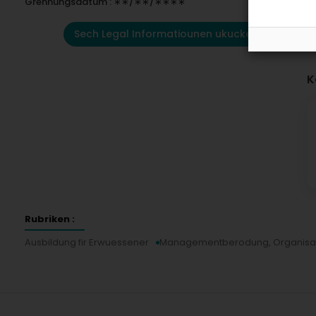
Grënnungsdatum : ∗∗/∗∗/∗∗∗∗
Sech Legal Informatiounen ukucken
K
Rubriken :
Ausbildung fir Erwuessener
Managementberodung, Organisa