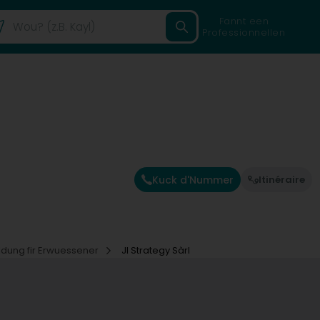
Fannt een
Professionnellen
Kuck d'Nummer
Itinéraire
ldung fir Erwuessener
JI Strategy Sàrl