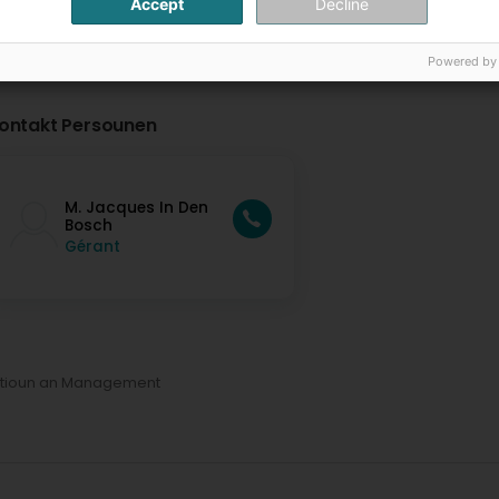
Accept
Decline
Powered by
ontakt Persounen
M. Jacques In Den
Bosch
Gérant
tioun an Management