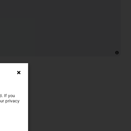
. If you
our privacy