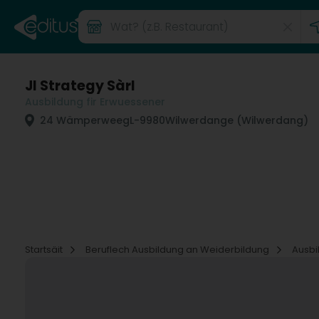
JI Strategy Sàrl
Ausbildung fir Erwuessener
24 Wämperweeg
L-9980
Wilwerdange (Wilwerdang)
Startsäit
Beruflech Ausbildung an Weiderbildung
Ausbi