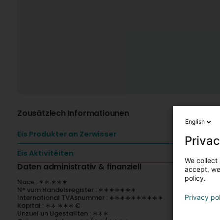
Zousätzlech Informatiounen
English
Eis Produkter an Zerwisser
Privac
Eis Aktivitéiten
We collect 
Daten administrativ & finanziell
accept, we'
policy.
Nace : ∗∗.∗∗∗
N° vum Handelsregister : ∗∗∗∗∗∗∗
International TVAsnummer : ∗∗∗∗∗∗∗∗∗∗
Privacy po
Kapital : ∗∗ ∗∗∗ €
Unzuel un Ugestallten : ∗∗∗