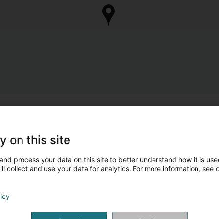
y on this site
and process your data on this site to better understand how it is used
ll collect and use your data for analytics. For more information, see 
licy