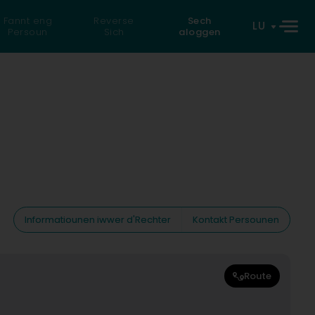
Fannt eng
Reverse
Sech
LU
Persoun
Sich
aloggen
Informatiounen iwwer d'Rechter
Kontakt Persounen
Route