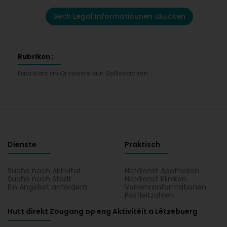
Sech Legal Informatiounen ukucken
Rubriken :
Fabrikant an Grossiste vun Spillsaachen
Dienste
Praktisch
Suche nach Aktivität
Notdienst Apotheken
Suche nach Stadt
Notdienst Kliniken
Ein Angebot anfordern
Verkehrsinformationen
Postleitzahlen
Hutt direkt Zougang op eng Aktivitéit a Lëtzebuerg