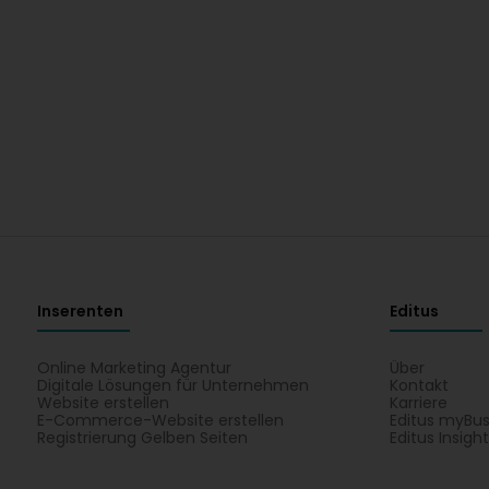
Inserenten
Editus
Online Marketing Agentur
Über
Digitale Lösungen für Unternehmen
Kontakt
Website erstellen
Karriere
E-Commerce-Website erstellen
Editus myBus
Registrierung Gelben Seiten
Editus Insigh