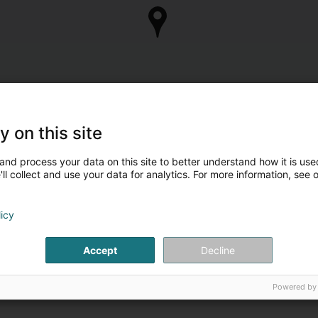
y on this site
and process your data on this site to better understand how it is used
ll collect and use your data for analytics. For more information, see 
licy
Accept
Decline
Powered by