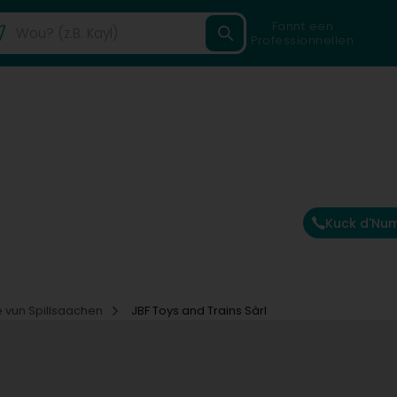
Fannt een
Professionnellen
Kuck d'Nu
e vun Spillsaachen
JBF Toys and Trains Sàrl