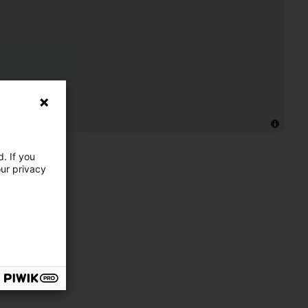
. If you
our privacy