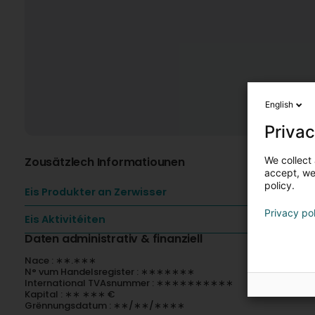
English
Privac
We collect 
Zousätzlech Informatiounen
accept, we'
policy.
Eis Produkter an Zerwisser
Privacy po
Eis Aktivitéiten
Daten administrativ & finanziell
Nace : ∗∗.∗∗∗
N° vum Handelsregister : ∗∗∗∗∗∗∗
International TVAsnummer : ∗∗∗∗∗∗∗∗∗∗
Kapital : ∗∗ ∗∗∗ €
Grënnungsdatum : ∗∗/∗∗/∗∗∗∗