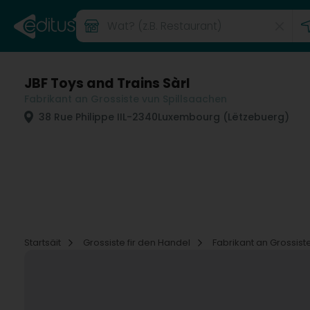
JBF Toys and Trains Sàrl
Fabrikant an Grossiste vun Spillsaachen
38 Rue Philippe II
L-2340
Luxembourg (Lëtzebuerg)
Startsäit
Grossiste fir den Handel
Fabrikant an Grossist