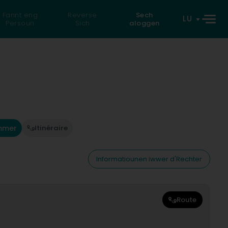
Fannt eng
Reverse
Sech
LU
Persoun
Sich
aloggen
mmer
Itinéraire
Informatiounen iwwer d'Rechter
Route