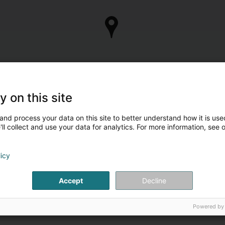
y on this site
and process your data on this site to better understand how it is used
ll collect and use your data for analytics. For more information, see 
licy
Accept
Decline
Powered by