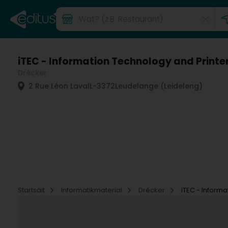
iTEC - Information Technology and Printer
Drécker
2 Rue Léon Laval
L-3372
Leudelange (Leideleng)
Startsäit
Informatikmaterial
Drécker
iTEC - Informa