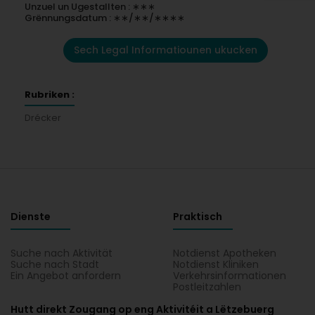
Unzuel un Ugestallten : ∗∗∗
Grënnungsdatum : ∗∗/∗∗/∗∗∗∗
Sech Legal Informatiounen ukucken
Rubriken :
Drécker
Dienste
Praktisch
Suche nach Aktivität
Notdienst Apotheken
Suche nach Stadt
Notdienst Kliniken
Ein Angebot anfordern
Verkehrsinformationen
Postleitzahlen
Hutt direkt Zougang op eng Aktivitéit a Lëtzebuerg