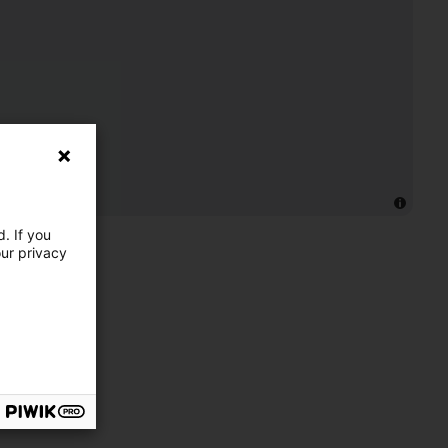
. If you
our privacy