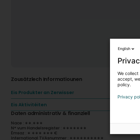
English
Privac
We collect 
Zousätzlech Informatiounen
accept, we'
policy.
Eis Produkter an Zerwisser
Privacy po
Eis Aktivitéiten
Daten administrativ & finanziell
Nace : ∗∗.∗∗∗
N° vum Handelsregister : ∗∗∗∗∗∗∗
Ëmsaz : ∗ ∗∗∗ ∗∗∗ €
International TVAsnummer : ∗∗∗∗∗∗∗∗∗∗