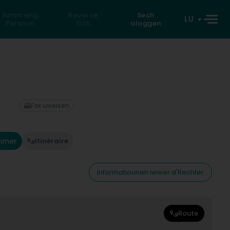
Fannt eng
Reverse
Sech
LU
Persoun
Sich
aloggen
Fax uweisen
mmer
Itinéraire
Informatiounen iwwer d'Rechter
Route