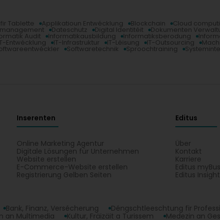
r Tablette
Applikatioun Entwécklung
Blockchain
Cloud comput
nmanagement
Dateschutz
Digital Identitéit
Dokumenten Verwalt
formatik Audit
Informatikausbildung
Informatiksberodung
Inform
IT-Entwécklung
IT-Infrastruktur
IT-Léisung
IT-Outsourcing
Machi
oftwareentwéckler
Softwaretechnik
Sproochtraining
Systeminte
Inserenten
Editus
Online Marketing Agentur
Über
Digitale Lösungen für Unternehmen
Kontakt
Website erstellen
Karriere
E-Commerce-Website erstellen
Editus myBus
Registrierung Gelben Seiten
Editus Insigh
Bank, Finanz, Versécherung
Déngschtleeschtung fir Profess
 an Multimedia
Kultur, Fräizäit a Turissem
Medezin an Ge