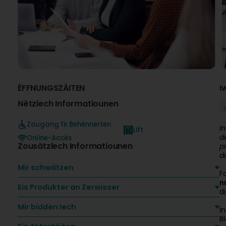
ËFFNUNGSZÄITEN
I
Nëtzlech Informatiounen
Zougang fir Behënnerten
I
Lift
d
Online-Accès
Zousätzlech Informatiounen
p
d
Mir schwätzen
F
n
Eis Produkter an Zerwisser
d
Mir bidden Iech
I
B