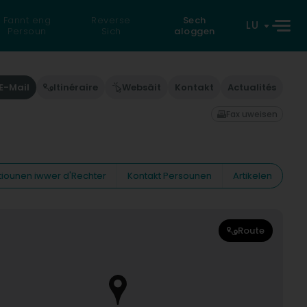
Fannt eng
Reverse
Sech
LU
Persoun
Sich
aloggen
E-Mail
Itinéraire
Websäit
Kontakt
Actualités
Fax uweisen
tiounen iwwer d'Rechter
Kontakt Persounen
Artikelen
Route