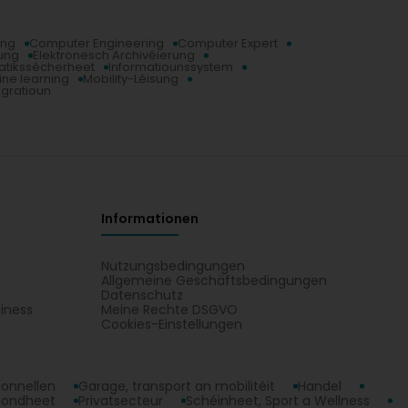
ing
Computer Engineering
Computer Expert
ung
Elektronesch Archivéierung
atikssécherheet
Informatiounssystem
ne learning
Mobility-Léisung
gratioun
Informationen
Nutzungsbedingungen
Allgemeine Geschäftsbedingungen
Datenschutz
iness
Meine Rechte DSGVO
t
Cookies-Einstellungen
ionnellen
Garage, transport an mobilitéit
Handel
sondheet
Privatsecteur
Schéinheet, Sport a Wellness