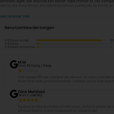
éthodes Agile. Elle associe son savoir-faire métier et ses com
inance, les assurances, les administrations publiques, la santé et 
nTech est le partenaire premium des projets innovants pour ses cl
iesen ëmmer méi
déquation avec les enjeux stratégiques, organisationnels et métie
éveloppement
de A à Z. Elle intègre, sur demande, des expert
Benotzerbewäertungen
es clients dans la réalisation de leurs projets avec des méthodes
nTech a mis en place une véritable culture de l’
innovation et
de
4 Stären a méi
ollaborateurs à imaginer d'autres façons d'utiliser le potentiel d
3 Stären
nticipe les impacts des innovations technologiques sur les métier
2 Stären a manner
rocessus et technologies pour créer une innovation de rupture d
M M
Virun 30 Daag / Deeg
Une équipe RH qui manque de sérieux. Je vous conseille d
team that lacks professionalism. I advise you to improve in
Dino Mattioni
Virun 2 Joer(en)
Équipes professionnelles et efficaces, ce fut un plaisir d
efficient teams, it was a pleasure to collaborate.