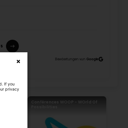
5
Bewäertungen vun
Google
. If you
our privacy
 EUROPE
Conférences WOOP - WOrld Of
Possibilities