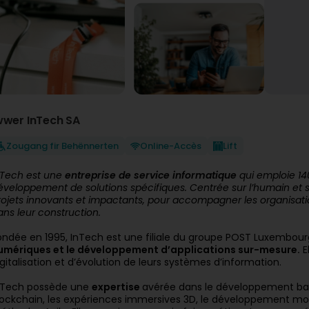
wwer InTech SA
Zougang fir Behënnerten
Online-Accès
Lift
nTech est une
entreprise de service informatique
qui emploie 140
éveloppement de solutions spécifiques. Centrée sur l’humain et 
rojets innovants et impactants, pour accompagner les organisati
ans leur construction.
ondée en 1995, InTech est une filiale du groupe POST Luxembour
umériques et le développement d’applications sur-mesure.
E
igitalisation et d’évolution de leurs systèmes d’information.
nTech possède une
expertise
avérée dans le développement bac
lockchain,
les expériences immersives 3D,
le développement mobi