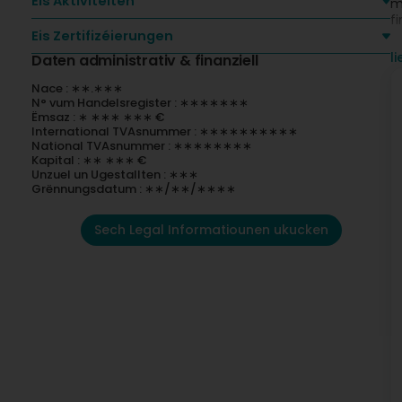
Eis Aktivitéiten
m
f
Eis Zertifizéierungen
I
l
Daten administrativ & finanziell
a
d
Nace : ∗∗.∗∗∗
s
N° vum Handelsregister : ∗∗∗∗∗∗∗
Ëmsaz : ∗ ∗∗∗ ∗∗∗ €
International TVAsnummer : ∗∗∗∗∗∗∗∗∗∗
I
National TVAsnummer : ∗∗∗∗∗∗∗∗
c
Kapital : ∗∗ ∗∗∗ €
a
Unzuel un Ugestallten : ∗∗∗
p
Grënnungsdatum : ∗∗/∗∗/∗∗∗∗
Sech Legal Informatiounen ukucken