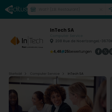
InTech SA
Computer Service
208 Rue de Noertzange
L-3670
4,48
25
bewertungen
Startsäit
Computer Service
InTech SA