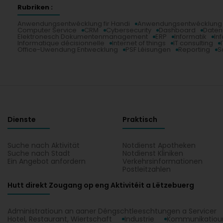
Rubriken :
Anwendungsentwécklung fir Handi
Anwendungsentwécklung fi
Computer Service
CRM
Cybersecurity
Dashboard
Date
Elektronesch Dokumentenmanagement
ERP
Informatik
In
Informatique décisionnelle
Internet of things
IT consulting
Office-Uwendung Entwecklung
PSF Léisungen
Reporting
S
Dienste
Praktisch
Suche nach Aktivität
Notdienst Apotheken
Suche nach Stadt
Notdienst Kliniken
Ein Angebot anfordern
Verkehrsinformationen
Postleitzahlen
Hutt direkt Zougang op eng Aktivitéit a Lëtzebuerg
Administratioun an aaner Déngschtleeschtungen a Servicer
Hotel, Restaurant, Wiertschaft
Industrie
Kommunikatioun