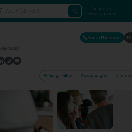
Fannt een
Professionnellen
Kuck d'Nummer
Kayl (Käl)
Ëffnungszäiten
Bewertungen
Informa