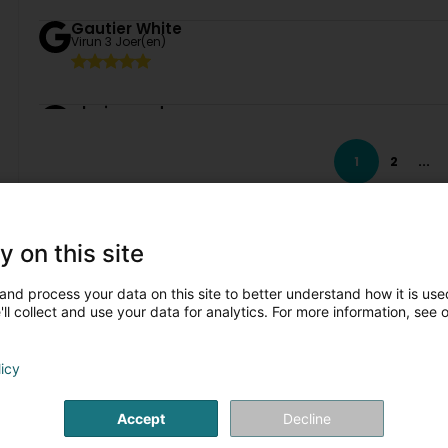
Gautier White
Virun 3 Joer(en)
alexis gandar
Virun 5 Joer(en)
1
2
...
Lejeune Sébastien
Virun 7 Joer(en)
y on this site
and process your data on this site to better understand how it is used
is Artikelen
ll collect and use your data for analytics. For more information, see 
GREAT PLACE TO WORK
GREAT PLACE TO WORK
licy
LUXEMBOURG
Accept
Decline