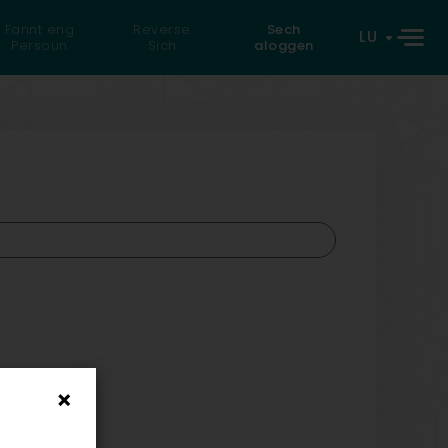
Fannt eng
Reverse
Sech
LU
Persoun
Sich
aloggen