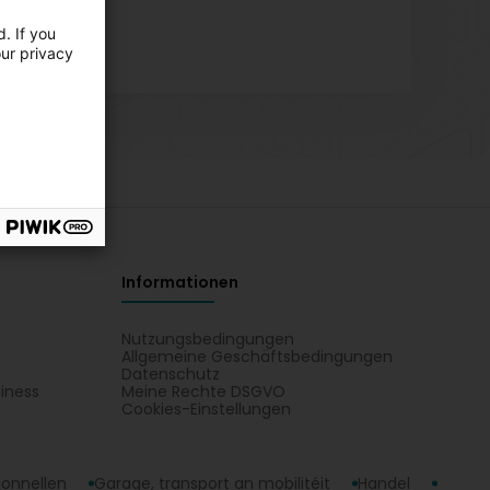
. If you
our privacy
Informationen
Nutzungsbedingungen
Allgemeine Geschäftsbedingungen
Datenschutz
iness
Meine Rechte DSGVO
t
Cookies-Einstellungen
ionnellen
Garage, transport an mobilitéit
Handel