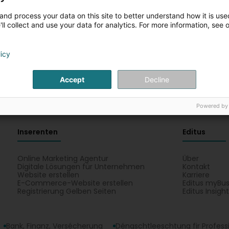
and process your data on this site to better understand how it is used
ll collect and use your data for analytics. For more information, see 
licy
Accept
Decline
eméng Ingenieur
Powered by
Inserenten
Editus
Online Marketing Agentur
Über
Digitale Lösungen für Unternehmen
Kontakt
Website erstellen
Karriere
E-Commerce-Website erstellen
Editus myBus
Registrierung Gelben Seiten
Editus Insigh
Bank, Finanz, Versécherung
Déngschtleeschtung fir Profess