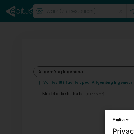
Allgeméng Ingenieur
Voir les 199 fachleit pour Allgeméng Ingenieur
Machbarkeitsstudie
(11 fachleit)
English
Privac