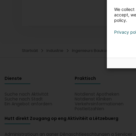
We collect 
accept, we'
policy.
Privacy po
Startsäit
Industrie
Ingenieurs Baukonscht
Allg
Dienste
Praktisch
Suche nach Aktivität
Notdienst Apotheken
Suche nach Stadt
Notdienst Kliniken
Ein Angebot anfordern
Verkehrsinformationen
Postleitzahlen
Hutt direkt Zougang op eng Aktivitéit a Lëtzebuerg
Administratioun an aaner Déngschtleeschtungen a Servicer