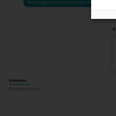
Sech Legal Informatiounen ukucken
K
Rubriken :
Computer Service