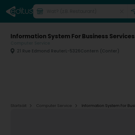
Information System For Business Services
Computer Service
21 Rue Edmond Reuter
L-5326
Contern (Conter)
Startsäit
Computer Service
Information System For Bus