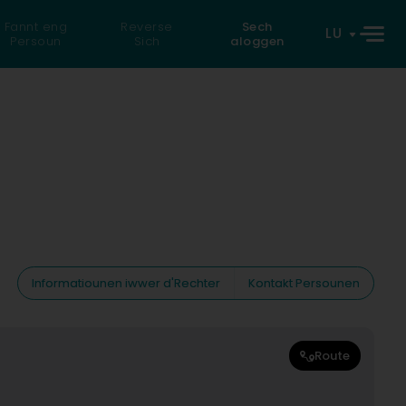
Fannt eng
Reverse
Sech
LU
Persoun
Sich
aloggen
Informatiounen iwwer d'Rechter
Kontakt Persounen
Route