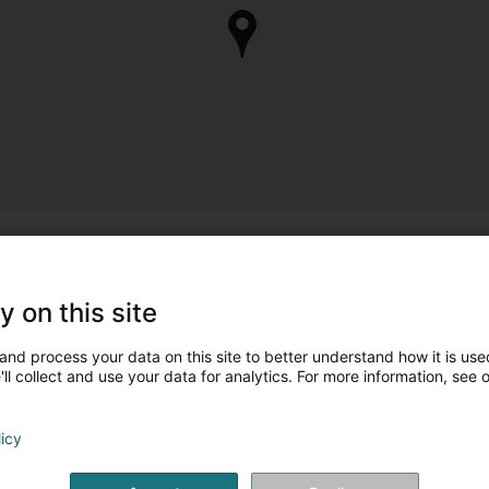
y on this site
and process your data on this site to better understand how it is used
ll collect and use your data for analytics. For more information, see 
licy