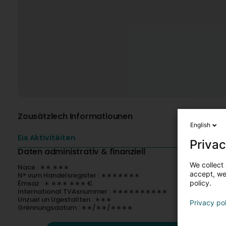
Zousätzlech Informatiounen
English
Eis Aktivitéiten
Privac
Daten administrativ & finanziell
We collect 
Nace : ∗∗.∗∗∗
accept, we'
N° vum Handelsregister : ∗∗∗∗∗∗∗
Ëmsaz : ∗ ∗∗∗ ∗∗∗ €
policy.
International TVAsnummer : ∗∗∗∗∗∗∗∗∗∗
Unzuel un Ugestallten : ∗∗∗
Privacy po
Grënnungsdatum : ∗∗/∗∗/∗∗∗∗