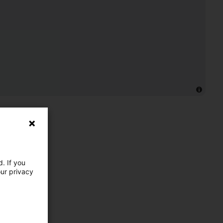
. If you
our privacy