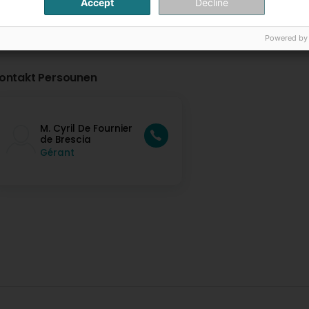
Accept
Decline
Powered by
ontakt Persounen
M. Cyril De Fournier
de Brescia
Gérant