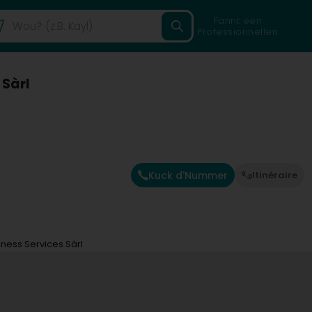
Fannt een
Professionnellen
 Sàrl
Kuck d'Nummer
Itinéraire
iness Services Sàrl